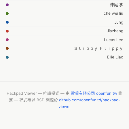
仲庭 李
che wei liu
Jung
Jiazheng
Lucas Lee
Ｓｌｉｐｐｙ Ｆｌｉｐｐｙ
Ellie Liao
formotse
Hackpad Viewer — 唯讀模式 — 由
歐噴有限公司 openfun.tw
維
運 — 程式碼以 BSD 開源於
github.com/openfunltd/hackpad-
viewer