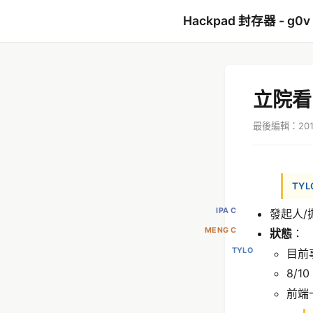
Hackpad 封存器 - g0v
立院看
最後編輯：2014
TYL
IPA C
發起人/
MENG C
狀態
：
TYLO
目前
8/10
前端