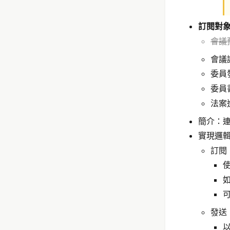
訂閱
對
會議
會議
委員
委員
法案
簡介：連結
實現邏
訂閱
可
發送
以