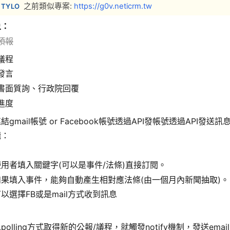
之前類似專案:
https://g0v.neticrm.tw
TYLO
象
：
預報
議程
發言
書面質詢、行政院回覆
進度
gmail帳號 or Facebook帳號透過API發帳號透過API發送訊
輯：
使用者填入關鍵字(可以是事件/法條)直接訂閱。
如果填入事件，能夠自動產生相對應法條(由一個月內新聞抽取)。
以選擇FB或是mail方式收到訊息
polling方式取得新的公報/議程，就觸發notify機制，發送email