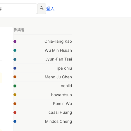
🔍
登入
參與者
Chia-liang Kao
Wu Min Hsuan
Jyun-Fan Tsai
ipa chiu
Meng Ju Chen
nchild
howardsun
Pomin Wu
caasi Huang
Mindos Cheng
柯維然