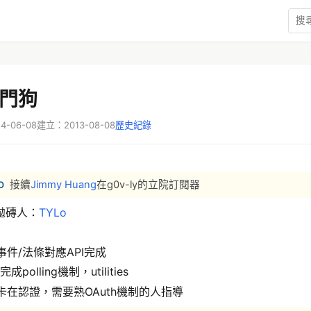
門狗
-06-08
建立：2013-08-08
歷史紀錄
接續
Jimmy Huang
在g0v-ly的立院訂閱器
O
拋磚人：
TYLo
事件/法條對應API完成
 完成polling機制，utilities
卡在認證，需要熟OAuth機制的人指導