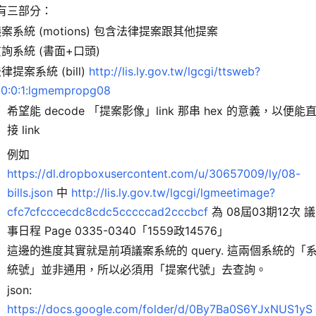
有三部分：
案系統 (motions) 包含法律提案跟其他提案
詢系統 (書面+口頭)
律提案系統 (bill)
http://lis.ly.gov.tw/lgcgi/ttsweb?
0:0:1:lgmempropg08
希望能 decode 「提案影像」link 那串 hex 的意義，以便能
接 link
例如
https://dl.dropboxusercontent.com/u/30657009/ly/08-
bills.json
中
http://lis.ly.gov.tw/lgcgi/lgmeetimage?
cfc7cfcccecdc8cdc5cccccad2cccbcf
為 08屆03期12次 議
事日程 Page 0335-0340「1559政14576」
這邊的進度其實就是前項議案系統的 query. 這兩個系統的「
統號」並非通用，所以必須用「提案代號」去查詢。
json:
https://docs.google.com/folder/d/0By7Ba0S6YJxNUS1yS