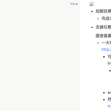
TYLO
短期目
完成
支線任
國會圖書館
一大堆
http
li
e
tt