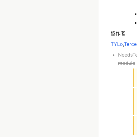
協作者:
TYLo
,
Terce
Needs
module