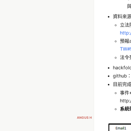
與
資料來源
立法
http
預報a
TW#!
法令
hackfol
github：
目前完
事件<
http
系統
ANGUS H