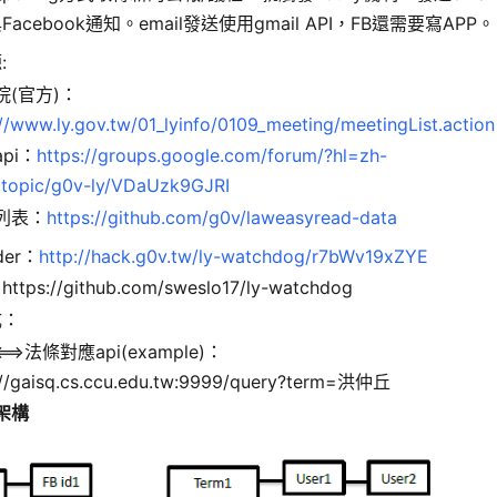
Facebook通知。email發送使用gmail API，FB還需要寫APP。
:
院(官方)：
://www.ly.gov.tw/01_lyinfo/0109_meeting/meetingList.action
pi：
https://groups.google.com/forum/?hl=zh-
topic/g0v-ly/VDaUzk9GJRI
列表：
https://github.com/g0v/laweasyread-data
der：
http://hack.g0v.tw/ly-watchdog/r7bWv19xZYE
https://github.com/sweslo17/ly-watchdog
成：
==>法條對應api(example)：
://gaisq.cs.ccu.edu.tw:9999/query?term=洪仲丘
架構