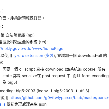
標：
介面、能夠對預報做訂閱。
務：
 立法院智庫 (npl)
彼此稍微重疊的系統 (tts):
://npl.ly.gov.tw/do/www/homePage
可以使用
ly-crx extension
(
安裝
), 會增加一個 download-all 的
nk
需要一個 cli script 直接 download (該系統無 cookie, 所有
state 都是 serialize在 post request 中, 而且 form encoding
為 big5)
ncoding: big5-2003 (iconv -f big5-2003 -t utf-8)
然後用
https://github.com/g0v/twlyparser/blob/master/parse
s.ls
做初步理處理產生 json