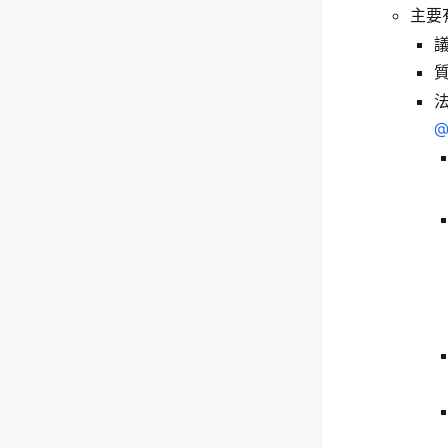
主要
議
質
法
@