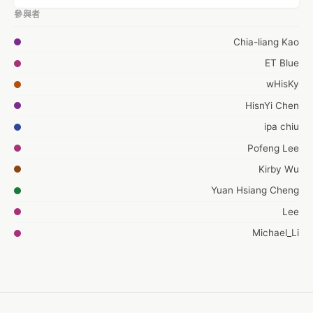
參與者
Chia-liang Kao
ET Blue
wHisKy
HisnYi Chen
ipa chiu
Pofeng Lee
Kirby Wu
Yuan Hsiang Cheng
Lee
Michael_Li