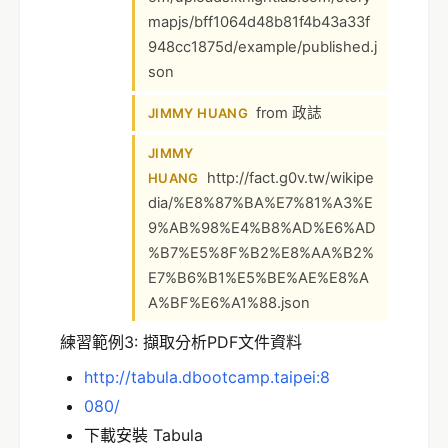
mapjs/bff1064d48b81f4b43a33f
948cc1875d/example/published.j
son
from 政誌
JIMMY HUANG
JIMMY
http://fact.g0v.tw/wikipe
HUANG
dia/%E8%87%BA%E7%81%A3%E
9%AB%98%E4%B8%AD%E6%AD
%B7%E5%8F%B2%E8%AA%B2%
E7%B6%B1%E5%BE%AE%E8%A
A%BF%E6%A1%88.json
練習範例3: 擷取分析PDF文件資料
http://tabula.dbootcamp.taipei:8
080/
下載安裝 Tabula