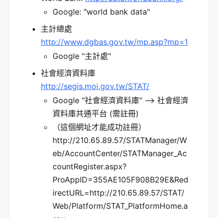
Google: "world bank data"
主計總處
http://www.dgbas.gov.tw/mp.asp?mp=1
Google "主計處"
社會經濟資料庫
http://segis.moi.gov.tw/STAT/
Google "社會經濟資料庫" --> 社會經濟
資料庫共通平台 (需註冊)
（這個網址才能成功註冊）
http://210.65.89.57/STATManager/W
eb/AccountCenter/STATManager_Ac
countRegister.aspx?
ProAppID=355AE105F908B29E&Red
irectURL=http://210.65.89.57/STAT/
Web/Platform/STAT_PlatformHome.a