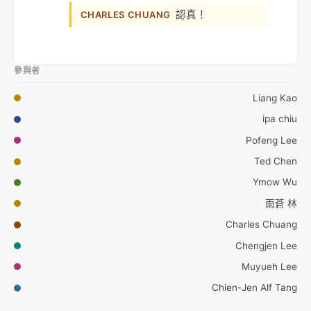
認真！
CHARLES CHUANG
參與者
Liang Kao
ipa chiu
Pofeng Lee
Ted Chen
Ymow Wu
雨蒼 林
Charles Chuang
Chengjen Lee
Muyueh Lee
Chien-Jen Alf Tang
Johnson Liang