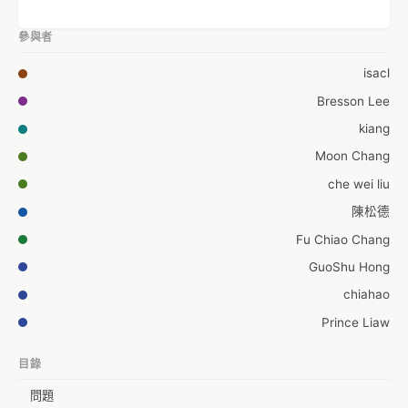
參與者
isacl
Bresson Lee
kiang
Moon Chang
che wei liu
陳松德
Fu Chiao Chang
GuoShu Hong
chiahao
Prince Liaw
目錄
問題