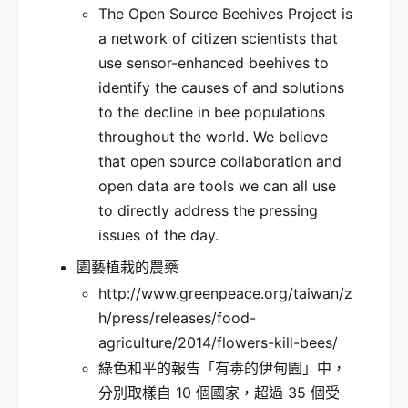
The Open Source Beehives Project is
a network of citizen scientists that
use sensor-enhanced beehives to
identify the causes of and solutions
to the decline in bee populations
throughout the world. We believe
that open source collaboration and
open data are tools we can all use
to directly address the pressing
issues of the day.
園藝植栽的農藥
http://www.greenpeace.org/taiwan/z
h/press/releases/food-
agriculture/2014/flowers-kill-bees/
綠色和平的報告「有毒的伊甸園」中，
分別取樣自 10 個國家，超過 35 個受