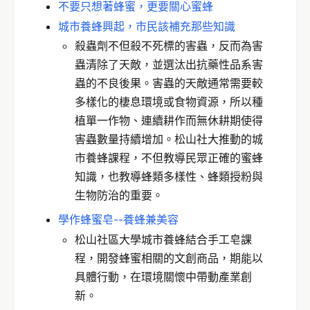
不要只想著蜂蜜，更要關心蜜蜂
城市養蜂興起，市民該補充那些知識
殺蟲劑不但殺不死標的害蟲，反而為害
蟲清除了天敵，並選汰出抗藥性品系害
蟲的不良後果。害蟲的天敵通常需要較
多樣化的棲息環境或食物資源，所以種
植單一作物、連續耕作而無休耕期使得
害蟲數量持續增加。松山社大推動的城
市養蜂課程，不但教導民眾正確的蜜蜂
知識，也教導蜂類多樣性、蜂類授粉與
生物防治的重要。
學作蜂蜜皂--養蜂兼美容
松山社區大學城市養蜂結合手工皂課
程，開發蜂蜜相關的文創商品，期能以
具體行動，在環境關懷中帶動產業創
新。