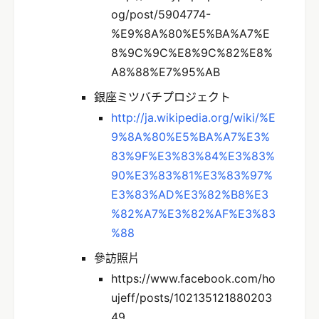
og/post/5904774-
%E9%8A%80%E5%BA%A7%E
8%9C%9C%E8%9C%82%E8%
A8%88%E7%95%AB
銀座ミツバチプロジェクト
http://ja.wikipedia.org/wiki/%E
9%8A%80%E5%BA%A7%E3%
83%9F%E3%83%84%E3%83%
90%E3%83%81%E3%83%97%
E3%83%AD%E3%82%B8%E3
%82%A7%E3%82%AF%E3%83
%88
參訪照片
https://www.facebook.com/ho
ujeff/posts/102135121880203
49