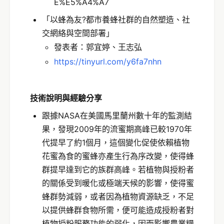
E%E5%A4%A7
「以蜂為友?都市養蜂社群的自然塑造、社
交網絡與空間部署」
發表者：郭宜婷、王志弘
https://tinyurl.com/y6fa7nhn
技術說明與經驗分享
跟據NASA在美國馬里蘭州數十年的監測結
果，發現2009年的流蜜期高峰已較1970年
代提早了約1個月，這個變化促使依賴植物
花蜜為食的蜜蜂亦產生行為序改變，使得蜂
群提早達到它的族群高峰。若植物與授粉者
的關係受到暖化或極端天候的影響，使得蜜
蜂群勢減弱，或者因為植物資源缺乏，不足
以提供蜂群食物所需，便可能造成授粉者對
植物授粉服務功能的弱化，因而影響農業糧