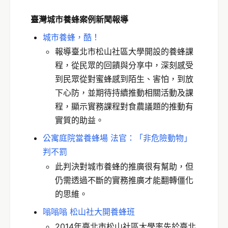
臺灣城市養蜂案例
新聞
報導
城市養蜂，酷！
報導臺北市松山社區大學開設的養蜂課
程，從民眾的回饋與分享中，深刻感受
到民眾從對蜜蜂感到陌生、害怕，到放
下心防，並期待持續推動相關活動及課
程，顯示實務課程對食農議題的推動有
實質的助益。
公寓庭院當養蜂場 法官：「非危險動物」
判不罰
此判決對城市養蜂的推廣很有幫助，但
仍需透過不斷的實務推廣才能翻轉僵化
的思維。
嗡嗡嗡 松山社大開養蜂班
2014年臺北市松山社區大學率先於臺北