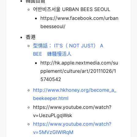
韓國首爾
어반비즈서울 URBAN BEES SEOUL
https://www.facebook.com/urban
beesseoul/
香港
型情話： IT'S（ NOT JUST） A
BEE 蜂騷慢活人
http://hk.apple.nextmedia.com/su
pplement/culture/art/20111026/1
5740542
http://www.hkhoney.org/become_a_
beekeeper.html
https://www.youtube.com/watch?
v=UezuPLgqWsk
https://www.youtube.com/watch?
v=5MVzGIWlRqM