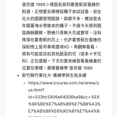
張世揚 1986＞裡面有寫到霍香薊是蜜蜂的
粉源，正想要去哪裡採種子來試試看，就在
社大的園圃發現蹤跡，族群不多、應該是去
年隨著淹水帶進來的種子。不過今天再到園
區靜靜觀察，野蜂只青睞大花咸豐草、沒有
降落在霍香薊的花上，也許霍香薊在蜜蜂的
採粉榜上是吊車尾選項XD。再觀察看看，
很有可能是目前其他蔬菜的花（很多十字花
科）正在盛開。下次也要來練習看看蜂巢的
位置在哪裡。基礎養蜂學 張世揚 1986
新竹縣竹東社大-養蜂學與生態永續
https://www.icourse.com.tw/www/y
us.html?
id=033hc5906e64006ba9&cc=%E6
%96%B0%E7%AB%B9%E7%B8%A3%
E7%AB%B9%E6%9D%B1%E7%A4%B