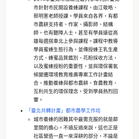
市針對市民開設養蜂課程，由江敬晧、
蔡明憲老師授課。學員來自各界，有都
市農耕支持者、作家、攝影師、結構
師，也有聽障人士，甚至有學員遠從高
雄每週搭車北上參與課程。課程中教導
學員蜜蜂生態行為，並傳授蜂王乳生產
方式、蜂蜜品質鑑別、花粉採收方法，
以及蜜蜂授粉的重要性，並與環保署氣
候變遷環境教育推廣專案工作計畫結
合，推動養蜂與都市農耕、食農教育、
互利共生的環保理念，受到學員熱烈回
響。
「臺北共轉計畫」都市農學工作坊
城市養蜂的困難其中最需克服的就是鄰
里間的擔心。不過反過來說，這也正是
社區營造一直一來深耕的部分，不論是