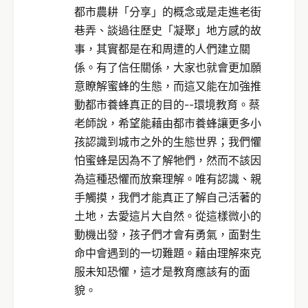
都市農耕「分享」的概念或是走進老街
巷弄、談過往歷史「凝聚」地方感的故
事，其實都是在和周遭的人們建立關
係。有了信任關係，大家也就會更加願
意瞭解蜜蜂的生態，而這又能在加強推
動都市養蜂真正的目的--環境教育。蔡
老師說，希望能藉由都市養蜂讓更多小
孩認識到城市之外的生態世界；我們懼
怕蜜蜂是因為不了解牠們，然而不該因
為這種恐懼而放棄理解。唯有認識、親
手觸摸，我們才能真正了解自己活著的
土地，去愛這片大自然。從這樣微小的
動機出發，孩子們才會有勇氣，面對生
命中會遇到的一切難題。藉由理解來克
服未知恐懼，這才是教育應該有的面
貌。