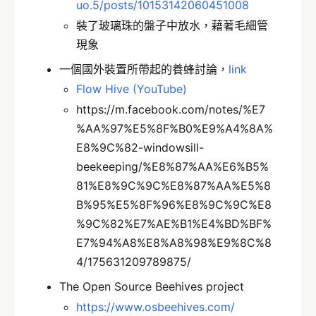
uo.5/posts/10153142060451008
裝了玻璃珠的盤子中放水，藉著毛細管
現象
一個國外裝置所帶起的養蜂討論，
link
Flow Hive (YouTube)
https://m.facebook.com/notes/%E7
%AA%97%E5%8F%B0%E9%A4%8A%
E8%9C%82-windowsill-
beekeeping/%E8%87%AA%E6%B5%
81%E8%9C%9C%E8%87%AA%E5%8
B%95%E5%8F%96%E8%9C%9C%E8
%9C%82%E7%AE%B1%E4%BD%BF%
E7%94%A8%E8%A8%98%E9%8C%8
4/175631209789875/
The Open Source Beehives project
https://www.osbeehives.com/