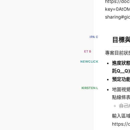
https://do
key=0AtO
sharing#gi
IPA C
目標
ET B
專案目前狀
NEWCLICK
進度
狀
託Q__Q
預定功
KIRSTEN L
地圖視覺
點線條
自己
輸入區
https:/