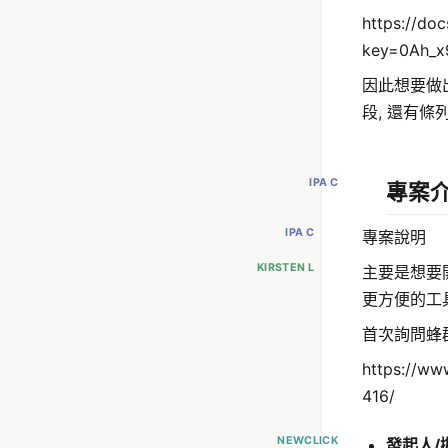
https://do
key=0Ah_
因此想要做
段, 還有
IPA C
專案
IPA C
專案說明
KIRSTEN L
主要是想要
更方便的工具
首次詢問蜂
https://w
416/
NEWCLICK
發起
人/