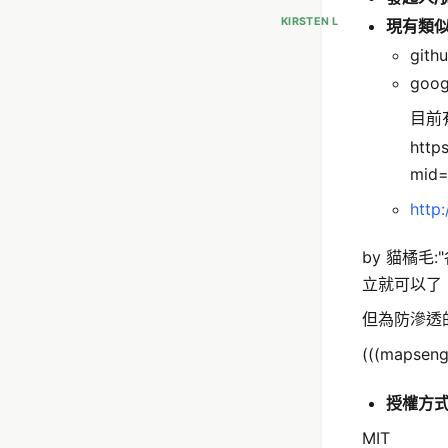
KIRSTEN L
現有類
gith
goo
目前
http
mid=
http
by 貓橘毛
立就可以了
但為防滲透的情
(((maps
授權方
MIT