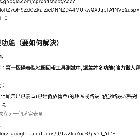
cs.google.com/spreadsheet/ccc?
MoRZvQH9ZdGZkalZicDNNZDA4MURwQXJqbTA1NVE&usp=
d=0
與功能（要如何解決）
態
態：
第一版陽春型地圖回報工具測試中, 還差許多功能(強力徵人
)
能
：
化顯示出已覆蓋(已經發放傳單)的地區或路段, 發放路段以點對
表現
成立另一個填寫表單
域
/docs.google.com/forms/d/1w2Im7uc-Gpv5T_YL1-