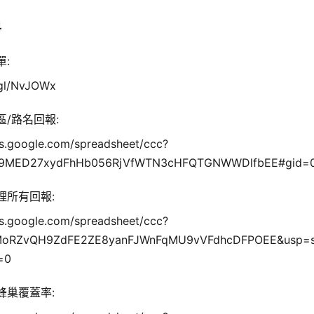
料
:
.gl/NvJOWx
/路名回報:
cs.google.com/spreadsheet/ccc?
x9MED27xydFhHb056RjVfWTN3cHFQTGNWWDlfbEE#gid=
理所有回報:
cs.google.com/spreadsheet/ccc?
MoRZvQH9ZdFE2ZE8yanFJWnFqMU9vVFdhcDFPOEE&usp=
=0
蜂巢覆蓋率: