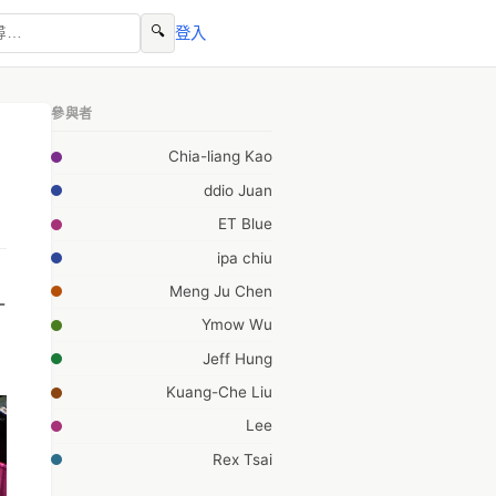
🔍
登入
參與者
Chia-liang Kao
ddio Juan
ET Blue
ipa chiu
Meng Ju Chen
-
Ymow Wu
Jeff Hung
Kuang-Che Liu
Lee
Rex Tsai
yllan