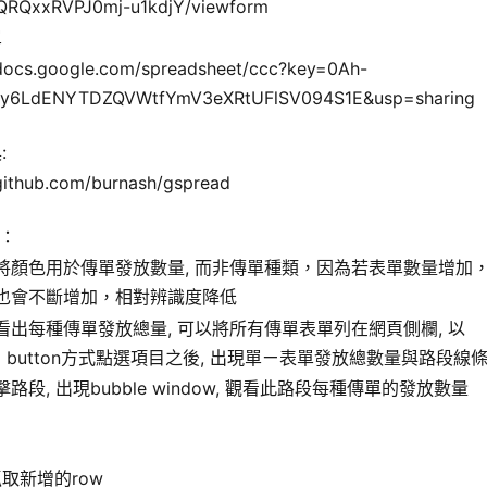
QRQxxRVPJ0mj-u1kdjY/viewform
單
/docs.google.com/spreadsheet/ccc?key=0Ah-
y6LdENYTDZQVWtfYmV3eXRtUFlSV094S1E&usp=sharing
:
/github.com/burnash/gspread
案：
將顏色用於傳單發放數量, 而非傳單種類，因為若表單數量增加
也會不斷增加，相對辨識度降低
看出每種傳單發放總量, 可以將所有傳單表單列在網頁側欄, 以
dio button方式點選項目之後, 出現單ㄧ表單發放總數量與路段線
路段, 出現bubble window, 觀看此路段每種傳單的發放數量
取新增的row