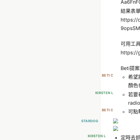
Aa6FnF
結果表
https:/
9opsSM
可用工具
https:/
Beti提
BETI C
希望
顏色
KIRSTEN L
若要
ra
BETI C
可點擊
STARDOG
KIRSTEN L
定時去抓