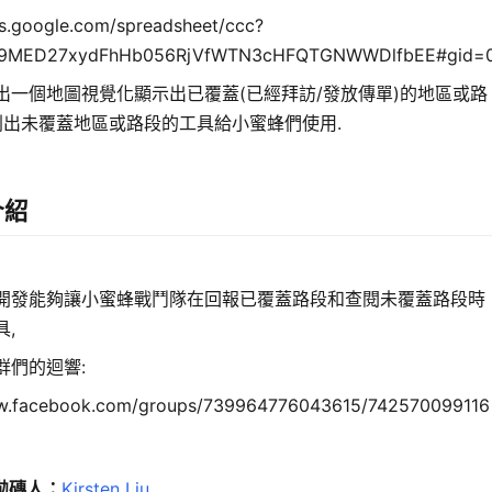
cs.google.com/spreadsheet/ccc?
x9MED27xydFhHb056RjVfWTN3cHFQTGNWWDlfbEE#gid=
出一個地圖視覺化顯示出已覆蓋(已經拜訪/發放傳單)的地區或路
條列出未覆蓋地區或路段的工具給小蜜蜂們使用.
介紹
開發能夠讓小蜜蜂戰鬥隊在回報已覆蓋路段和查閱未覆蓋路段時
,
群們的迴響:
ww.facebook.com/groups/739964776043615/742570099116
拋磚人：
Kirsten Liu