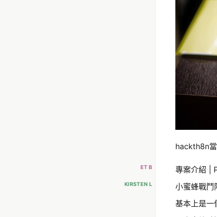
hackth8
ET B
專案介紹 | Pr
KIRSTEN L
小蜜蜂戰鬥隊: h
基本上是一個