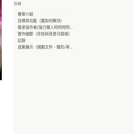
目錄
lanfon
專案介紹
Bert Wang
目標與功能（要如何解決）
jbytw
徵求協作者(強力徵人阿阿阿阿阿Q___Q)
實作細節（非技術背景可跳填）
Michael Wang
記錄
Meryl Chen
成果展示（規劃文件、雛形/草稿、原型/初稿、正式發佈/完稿）
偉尼基（joewang）
Bestian Tang
Liu Lan Chuang
isacl
Chih-Cheng Liang
Kirsten Liu
Justin Lee
羅佩琪
Tom Chen