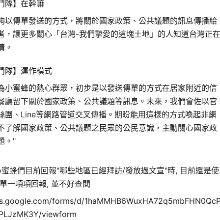
鬥隊】在幹嘛
夠以傳單發送的方式，將關於國家政策、公共議題的訊息傳播給
者，讓更多關心「台灣-我們摯愛的這塊土地」的人知道台灣正
情。
鬥隊】運作模式
為小蜜蜂的熱心群眾，初步是以發送傳單的方式在居家附近的信
餐廳留下關於國家政策、公共議題等訊息。未來，我們會佐以官
絲團、Line等網路管道交叉傳播。期盼能用這樣的方式喚起非網
不了解國家政策、公共議題之民眾的公民意識，主動關心國家政
題。"
小蜜蜂們目前回報"哪些地區已經拜訪/發放過文宣"時, 目前還是使
e表單一項項回報, 並不好查閱
ocs.google.com/forms/d/1haMMHB6WuxHA72q5mbFHN0Qc
tPLJzMK3Y/viewform