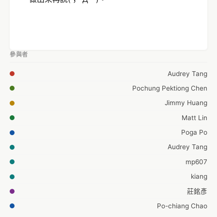
參與者
Audrey Tang
Pochung Pektiong Chen
Jimmy Huang
Matt Lin
Poga Po
Audrey Tang
mp607
kiang
莊銘彥
Po-chiang Chao