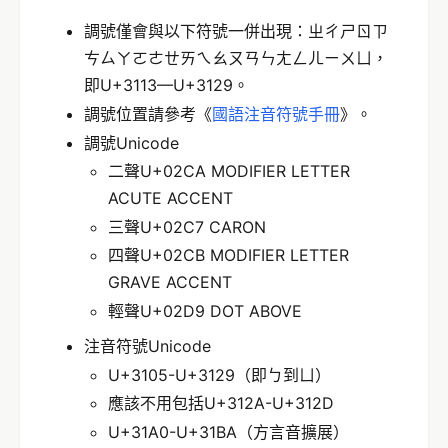
調號僅會與以下符號一併出現：ㄓㄔㄕㄖㄗ
ㄘㄙㄚㄛㄜㄝㄞㄟㄠㄡㄢㄣㄤㄥㄦㄧㄨㄩ，
即U+3113—U+3129。
調號位置請參考《
國語注音符號手冊
》。
調號Unicode
二聲U+02CA MODIFIER LETTER
ACUTE ACCENT
三聲U+02C7 CARON
四聲U+02CB MODIFIER LETTER
GRAVE ACCENT
輕聲U+02D9 DOT ABOVE
注音符號Unicode
U+3105-U+3129（即ㄅ到ㄩ）
應該不用包括U+312A-U+312D
U+31A0-U+31BA（方言音擴展）