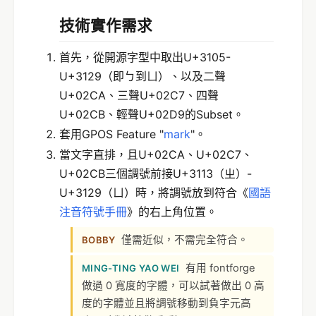
技術實作需求
首先，從開源字型中取出U+3105-
U+3129（即ㄅ到ㄩ）、以及二聲
U+02CA、三聲U+02C7、四聲
U+02CB、輕聲U+02D9的Subset。
套用GPOS Feature "
mark
"。
當文字直排，且U+02CA、U+02C7、
U+02CB三個調號前接U+3113（ㄓ）-
U+3129（ㄩ）時，將調號放到符合《
國語
注音符號手冊
》的右上角位置。
僅需近似，不需完全符合。
BOBBY
有用 fontforge
MING-TING YAO WEI
做過 0 寬度的字體，可以試著做出 0 高
度的字體並且將調號移動到負字元高