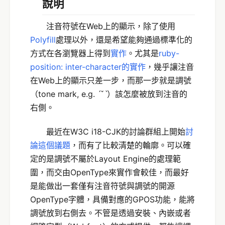
說明
注音符號在Web上的顯示，除了使用
Polyfill
處理以外，還是希望能夠通過標準化的
方式在各瀏覽器上得到
實作
。尤其是
ruby-
position: inter-character的實作
，幾乎讓注音
在Web上的顯示只差一步，而那一步就是調號
（tone mark, e.g. ˊˇˋ）該怎麼被放到注音的
右側。
最近在W3C i18-CJK的討論群組上開始
討
論這個議題
，而有了比較清楚的輪廓。可以確
定的是調號不屬於Layout Engine的處理範
圍，而交由OpenType來實作會較佳，而最好
是能做出一套僅有注音符號與調號的開源
OpenType字體，具備對應的GPOS功能，能將
調號放到右側去。不管是透過安裝、內嵌或者