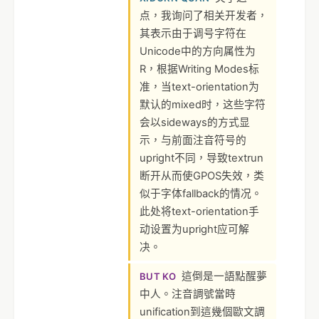
点，我询问了相关开发者，
其表示由于调号字符在
Unicode中的方向属性为
R，根据Writing Modes标
准，当text-orientation为
默认的mixed时，这些字符
会以sideways的方式显
示，与前面注音符号的
upright不同，导致textrun
断开从而使GPOS失效，类
似于字体fallback的情况。
此处将text-orientation手
动设置为upright应可解
决。
這倒是一語點醒夢
BUT KO
中人。注音調號當時
unification到這幾個歐文調