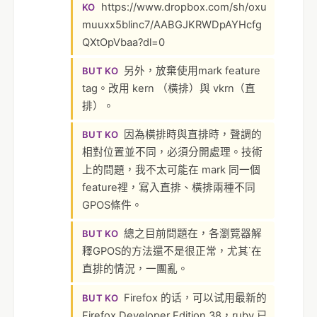
https://www.dropbox.com/sh/oxu
KO
muuxx5blinc7/AABGJKRWDpAYHcfg
QXtOpVbaa?dl=0
另外，放棄使用mark feature
BUT KO
tag。改用 kern （橫排）與 vkrn（直
排）。
因為橫排時與直排時，聲調的
BUT KO
相對位置並不同，必須分開處理。技術
上的問題，我不太可能在 mark 同一個
feature裡，寫入直排、橫排兩種不同
GPOS條件。
總之目前問題在，各瀏覽器解
BUT KO
釋GPOS的方法還不是很正常，尤其˙在
直排的情況，一團亂。
Firefox 的话，可以试用最新的
BUT KO
Firefox Developer Edition 38，ruby 已