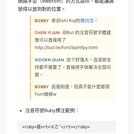
網路字型（Webfont）的方式提供，都能讓調
號得以放到對的位置。
來自Ishi Koji的
推坑信
。
BOBBY
@But 的注音符號字體感
CHEN YIJUN
覺可以直接用了
http://but.tw/font/bpmfpy.html
这个好强大，连竖排支
XIDORN QUAN
持都不需要了，直接用字体解决全部问
题。
這我知道，但真不能什麼都用
BOBBY
Font做掉w
注音符號Ruby標注範例：
<ruby>我<rt>ㄨㄛˇ</rt></ruby>