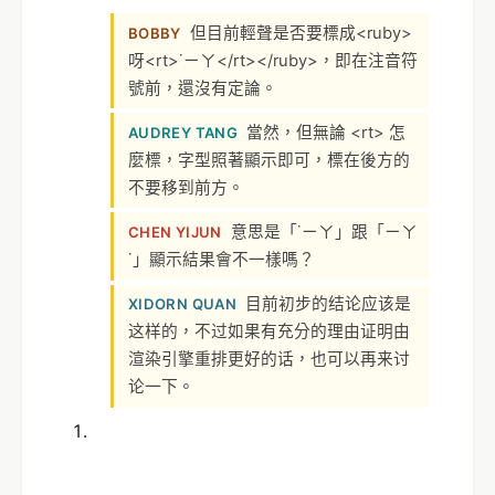
但目前輕聲是否要標成<ruby>
BOBBY
呀<rt>˙ㄧㄚ</rt></ruby>，即在注音符
號前，還沒有定論。
當然，但無論 <rt> 怎
AUDREY TANG
麼標，字型照著顯示即可，標在後方的
不要移到前方。
意思是「˙ㄧㄚ」跟「ㄧㄚ
CHEN YIJUN
˙」顯示結果會不一樣嗎？
目前初步的结论应该是
XIDORN QUAN
这样的，不过如果有充分的理由证明由
渲染引擎重排更好的话，也可以再来讨
论一下。