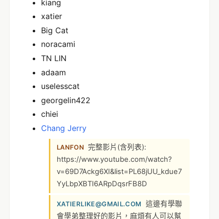
kiang
xatier
Big Cat
noracami
TN LIN
adaam
uselesscat
georgelin422
chiei
Chang Jerry
完整影片(含列表):
LANFON
https://www.youtube.com/watch?
v=69D7Ackg6XI&list=PL68jUU_kdue7
YyLbpXBTI6ARpDqsrFB8D
這邊有學聯
XATIERLIKE@GMAIL.COM
會學弟整理好的影片，麻煩有人可以幫