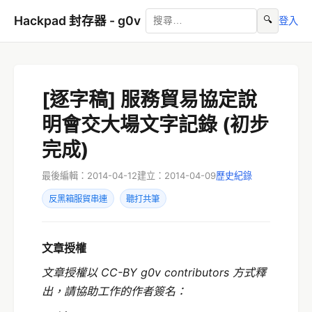
Hackpad 封存器 - g0v
🔍
登入
[逐字稿] 服務貿易協定說
明會交大場文字記錄 (初步
完成)
最後編輯：2014-04-12
建立：2014-04-09
歷史紀錄
反黑箱服貿串連
聽打共筆
文章授權
文章授權以 CC-BY g0v contributors 方式釋
出，請協助工作的作者簽名：