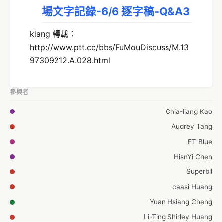
場文字記錄-6/6 逐字稿-Q&A3
kiang 轉載：
http://www.ptt.cc/bbs/FuMouDiscuss/M.13
97309212.A.028.html
參與者
Chia-liang Kao
Audrey Tang
ET Blue
HisnYi Chen
Superbil
caasi Huang
Yuan Hsiang Cheng
Li-Ting Shirley Huang