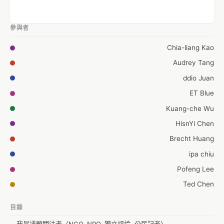
參與者
Chia-liang Kao
Audrey Tang
ddio Juan
ET Blue
Kuang-che Wu
HisnYi Chen
Brecht Huang
ipa chiu
Pofeng Lee
Ted Chen
nchild
目錄
howardsun