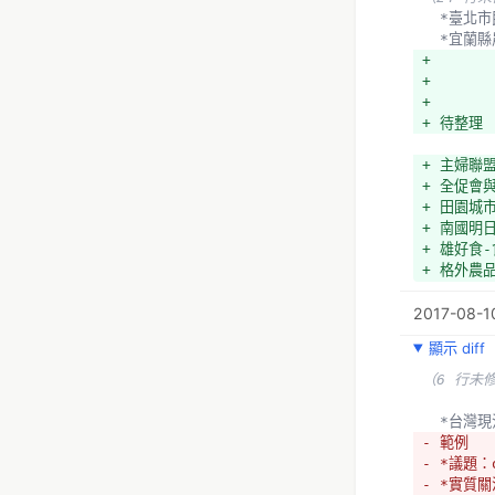
  *臺
  *宜蘭
+ 
+ 
+ 
+ 待整理
+ 主婦聯盟
+ 全促會與食
+ 田園城市網
+ 南國明日餐
+ 雄好食-食
+ 格外農品:
+ 微風市集:
2017-08-10
+ 食魚教育:
+ 高屏區環教
顯示 diff
+ 里山農業:
+ 觀樹教育基
（6 行未
  *台
（24 行
- 範例
- *議題：
- *實質