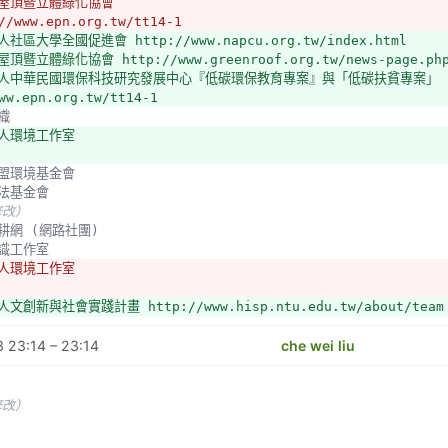
綠屋頂暨立體綠化協會
未修改）
//www.epn.org.tw/tt14-1
社區大學全國促進會 http://www.napcu.org.tw/index.html
www.facebook.com/%E6%A8%82%E6%B4%BB%E8%87%AA%E7%84%B6%E8
頂暨立體綠化協會 http://www.greenroof.org.tw/news-page.php
-170515529694082/
法人中華民國環保科技研究發展中心『低碳環保教育專案』與「低碳扶貧專案」
聯盟基金會南部辦公室 http://www.huf.org.tw/south
ww.epn.org.tw/tt14-1
社會福利基金會
組織
//www.knownyou.com/index.jsp?bodyinclude=MSGACTIONPAGE&M
旅人環境工作室
福利基金會 http://www.knownyou.com/index.jsp?
ude=MSGACTIONPAGE&MAID=2017042101
婦聯盟環境基金會
工法基金會
修改）
公部門
農耕網 (網路社團)
北市農業局景觀處
意識工作室
修改）
旅人環境工作室
北市民政局區公所系統
縣農業處
文創新與社會實踐計畫 http://www.hisp.ntu.edu.tw/about/team
動大學社會責任實踐計畫 http://www.usr.nkfust.edu.tw/WebConte
 23:14 – 23:14
d=995
che wei liu
灣大學建築與城鄉研究所新鄉村研究中心
部食農教育推動聯盟
ps://www.facebook.com/groups/1525089057787350/
修改）
未修改）
第一社區大學
建築設計，實質設計手法的深化
聯盟基金會南部辦公室