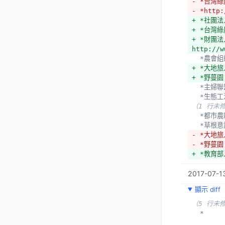
- *台灣
（14 行
- *http:
  *高雄市第一社區大學樂活自然農園社 
+ *社團法人
https://
+ *台灣綠屋
Paradise
+ *財團
  *主婦
http://w
- *農友
  *農會
- *http:
+ *大地
+ *農友社會
+ *野蔓園
bodyincl
  *主
+ *媒體
  *生態
+ *上下游
（1 行未
  *地方
  *都市
  *新
  *草根
（4 行未
- *大地
  *臺
- *野蔓園
  *宜蘭
+ *教育部人
- *媒體
+ *教育部推
- *上下游
2017-07-13
sid=9&mi
+ 
  *台
顯示 diff
  *中
  *htt
（5 行未
（20 行
- *高雄
  *
  *綠
- *主婦