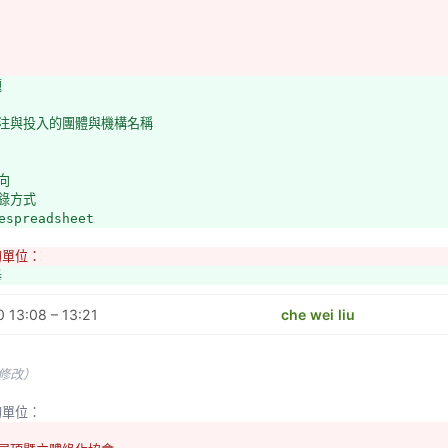
題
關注與投入的團體與機構名稱
向
紀錄方式
espreadsheet
的單位：
舉
法人社區大學全國促進會 http://www.napcu.org.tw/index.html
 13:08 – 13:21
綠屋頂暨立體綠化協會 http://www.greenroof.org.tw/news-page.php
che wei liu
修改）
婦聯盟環境基金會
工法基金會
未修改）
大學與系統
主動推動食農相關議題的社區大學及其社團
入的單位：
農耕網 (網路社團)
意識工作室