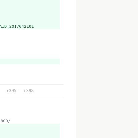
AID=2017042101
6210
2809/
r395 – r398
2809/