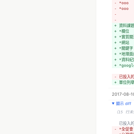
- *ooo
- *ooo
- 
- 
+ 資料課
+ *欄位
+ *實質
+ *網站
+ *關鍵字
+ *地理面
+ *資料
+ *googl
- 已投入
+ 單位列
  *社團
2017-08-10
  *台灣
（4 行未
顯示 diff
  *主
  *生態
（15 行
- *社區
+ *各個
  已投
  *都市
- *全促會
  *草根