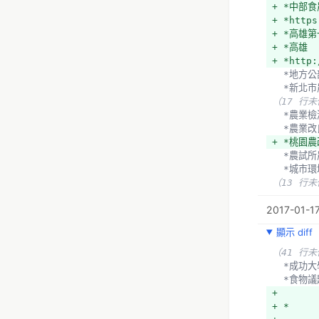
+ *中部
+ *臺北
+ *https
+ *臺北
+ *高雄
+ *臺北
+ *高雄
+ *臺北
+ *http:
  *宜蘭
  *地方
  *媒體
  *新
  *上下游
（17 行
- *嘉義
  *農
- *http:
  *農業
- *成功
+ *桃園
- *食物議題
  *農
+ 
  *城市
（13 行
  *
（21 行
2017-01-17
顯示 diff
（41 行
  *成
  *食物議
+ 
+ *