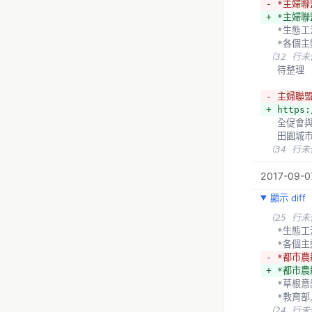
- *主婦
+ *主婦聯盟
  *生態
  *各
（32 行
  待整理
- 主婦聯盟
+ https:
  全促會
  田園城
（34 行
2017-09-07
顯示 diff
（25 行
  *生態
  *各
- *都市農
+ *都市農耕
  *草根
  *教育
（24 行