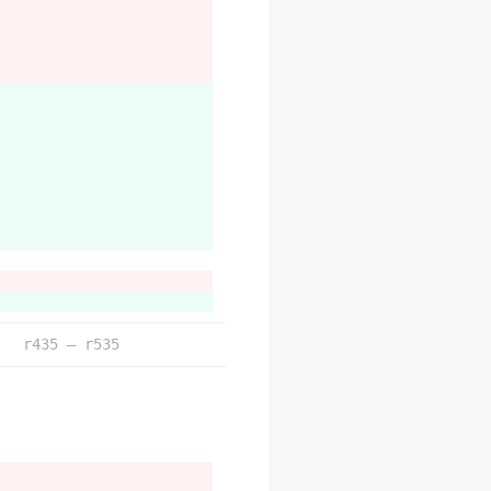
?id=478
r435 – r535