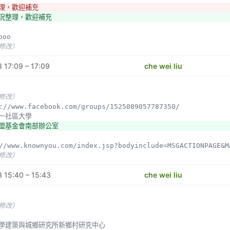
整理，歡迎補充
農業研究論文與單位
大學園藝系
現況整理，歡迎補充
://g0v.hackpad.tw/QJRpaTojZMt
//www.ncyu.edu.tw/hortsci/content.aspx?site_content_sn=4
大學都市計畫系
ooo
 https://www.facebook.com/NCKUUPGS/videos/103582558983
未修改）
人社區大學全國促進會南部辦公室 http://www.napcu.org.tw/index.h
區大學促進會 http://aakcu.kcs.org.tw/
 17:09 – 17:09
che wei liu
市第一社區大學
一社大自然生態社 https://www.facebook.com/groups/140437819
一社區大學生態水學堂 https://www.facebook.com/cukaohsiung25
未修改）
市第一社區大學樂活自然農園社 
ps://www.facebook.com/groups/1525089057787350/
www.facebook.com/%E6%A8%82%E6%B4%BB%E8%87%AA%E7%84%B6%E8
雄第一社區大學
-170515529694082/
聯盟基金會南部辦公室
基金會南部辦公室 http://www.huf.org.tw/south
社會福利基金會
p://www.knownyou.com/index.jsp?bodyinclude=MSGACTIONPAGE&
p://www.knownyou.com/index.jsp?bodyinclude=MSGACTIONPAGE&
未修改）
公部門
北市農業局景觀處
 15:40 – 15:43
che wei liu
市產業發展局農業發展科
市工務局公園路燈管理處
市教育局體育衛生科
未修改）
市教育局終生教育科
市民政局區公所系統
灣大學建築與城鄉研究所新鄉村研究中心
市產業發展局農業發展科