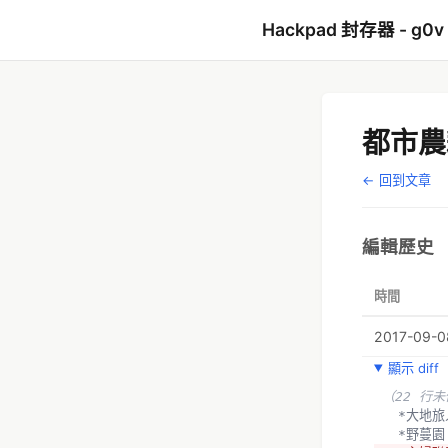
Hackpad 封存器 - g0v
都市農
← 回到文章
編輯歷史
時間
2017-09-08
顯示 diff
（22 行
  *大
  *野蔓園