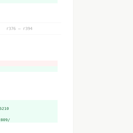
r376 – r394
6210
2809/