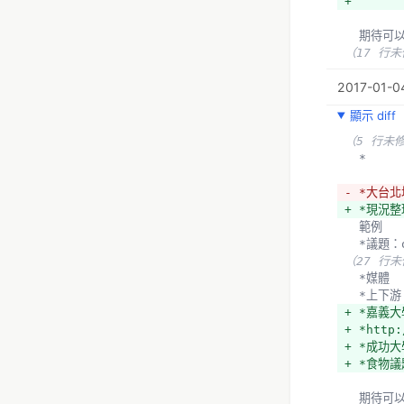
+ 
  期待
（17 行
2017-01-04
顯示 diff
（5 行未
  *
- *大台
+ *現況
  範例
  *議題：
（27 行
  *媒體
  *上下游
+ *嘉義
+ *http:
+ *成功
+ *食物議題
  期待