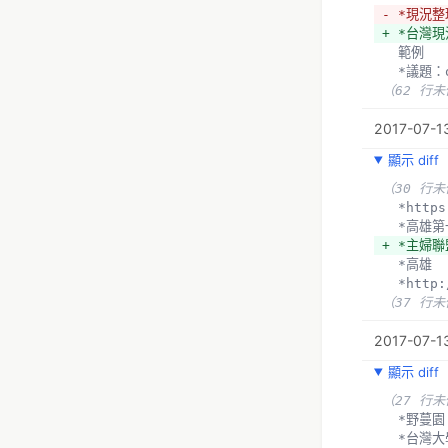
  *？
- *高雄
- *現況
+ *都市
+ *嘉義
+ *台灣
+ *https
+ *http:
  範例
+ *成功
  *議題：
+ *食物議題
（62 行
+ *社團法
+ *高雄市社
2017-07-13
+ *高雄
顯示 diff
+ *高雄市第
+ *高雄市第
（30 行
+ *高雄
  *htt
https://
  *高
Paradise
+ *主婦
+ *主婦聯盟
  *高雄
+ *農友
  *htt
  *htt
（37 行
  *地方
  *新
2017-07-13
- *台北
- *台北
顯示 diff
- *台北
（27 行
- *台北
  *野蔓園
- *台北
  *台
+ *臺北