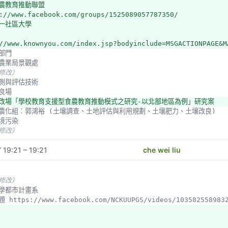
食農教育推動聯盟
市工務局公園路燈管理處
://www.facebook.com/groups/1525089057787350/
市教育局體育衛生科
第一社區大學
市教育局終生教育科
市民政局區公所系統
//www.knownyou.com/index.jsp?bodyinclude=MSGACTIONPAGE&M
縣農業處
公部門
北市農業局景觀處
未修改）
大學園藝系
業檢測與評估技術
//www.ncyu.edu.tw/hortsci/content.aspx?site_content_sn=4
改良場
大學都市計畫系
農改場「學校教育支援型食農教育推動模式之研究-以北部地區為例」研究案
 https://www.facebook.com/NCKUUPGS/videos/103582558983
試所農化組：郭鴻裕 (土壤調查、土地評估與利用規劃、土壤肥力、土壤改良)
環境污染
未修改）
未修改）
 19:21 – 19:21
che wei liu
未修改）
功大學都市計畫系
題 https://www.facebook.com/NCKUUPGS/videos/103582558983