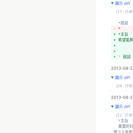
顯示 diff
（17 行
  *政誌
- *
+ *主旨
+ 希望能
+ 
+ 
+ ' 政誌
2013-08-2
顯示 diff
（20 行
2013-08-27
顯示 diff
（12 行
  *主旨
  重要的社會議題往往結構龐大、內容繁雜（例：服貿協議、能源政策），學者做了深入的研究、寫了落落長的文章，卻
很少人有耐