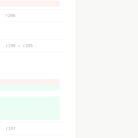
r206
r198 – r205
中。但介面讓使用者難以接受，所以
r197