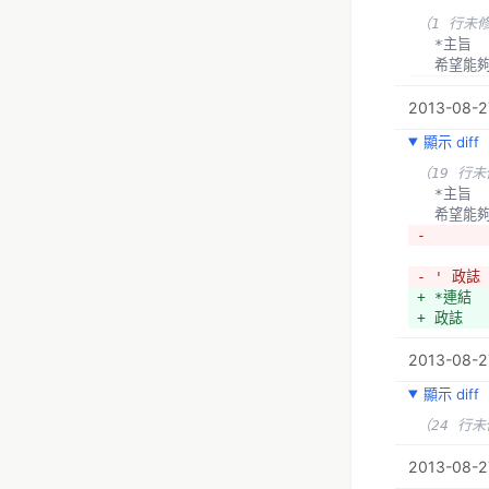
+ 整合了
（1 行未
+ 
  *主旨
+ *法規
  希望
+ *主旨
- 
+ 讓沒有
2013-08-27
  *連結
能夠方便地
  政誌
+ 
顯示 diff
+ 
+ *Typo 
+ *g0v
（19 行
+ *主旨
+ *主旨
  *主旨
+ 開發符
+ 協助全
  希望
+ *連結  
- 
- ' 政誌
+ *連結
+ 政誌
2013-08-2
顯示 diff
（24 行
2013-08-27