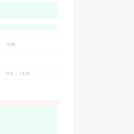
r120
r73 – r119