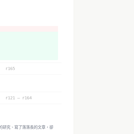
r165
r121 – r164