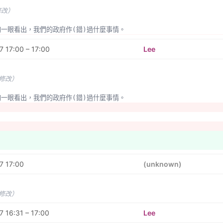
教育部的國台客語字典，英法德語翻譯的一個網站。
修改）
亦毒氣
能夠一眼看出，我們的政府作(錯)過什麼事情。
學過法律的人，在閱讀提到法律的文章時，能夠快速地連結、查詢指定法規或條
 17:00 – 17:00
Lee
向沒有學過的人引出實際的法條與相關解釋、判例、裁判、決議。
Resolver
 新手村遊戲
未修改）
合目前主流瀏覽器的擴充功能(extension)，讓大家平時看網頁時，可以回報
球失學兒童重回學校就學，從教育來改善他們的未來。
能夠一眼看出，我們的政府作(錯)過什麼事情。
7 17:00
(unknown)
未修改）
 16:31 – 17:00
Lee