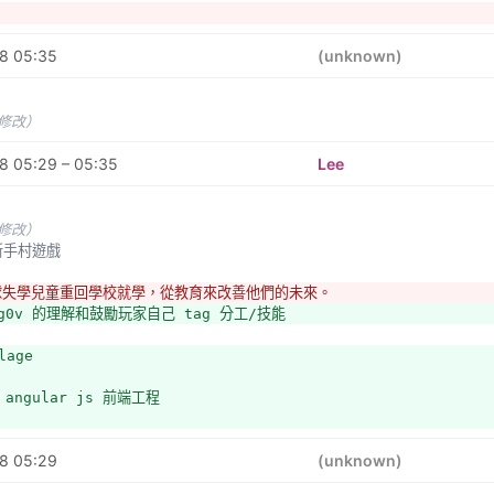
術家
8 05:35
(unknown)
能夠一眼看出，我們的政府作(錯)過什麼事情。
未修改）
8 05:29 – 05:35
Lee
 新手村遊戲
llage 
未修改）
v 新手村遊戲
對 g0v 的理解和鼓勵玩家自己 tag 分工/技能
球失學兒童重回學校就學，從教育來改善他們的未來。
lage 
g0v 的理解和鼓勵玩家自己 tag 分工/技能
主 angular js 前端工程
lage 
 angular js 前端工程
ate feedback 是一套開源碼的民主倡議與表決系統，目前已中文化並使用
計。
8 05:29
(unknown)
看門狗