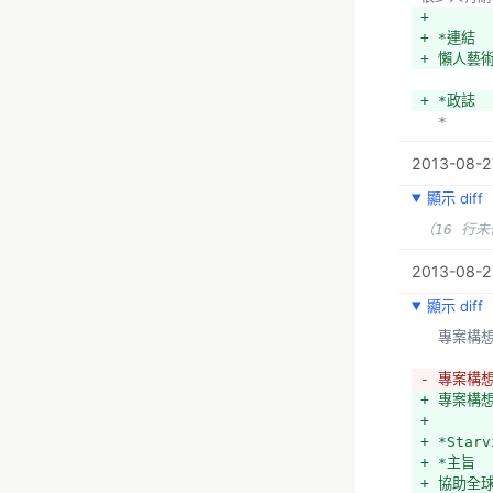
+ 
+ *連結
+ 懶人藝
+ *政誌
  *
2013-08-2
顯示 diff
（16 行
2013-08-27
顯示 diff
  專案構
- 專案構
+ 專案構
+ 
+ *Starv
+ *主旨
+ 協助全