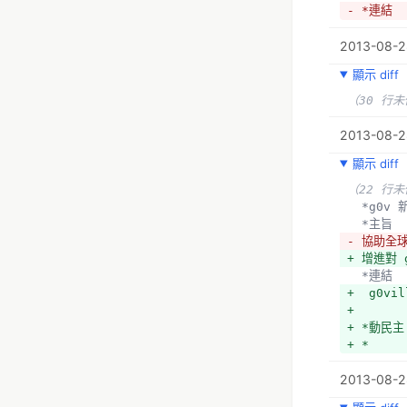
- *連結 
- 懶人藝
2013-08-2
  *政誌
顯示 diff
  *主旨
  希望
（30 行
- *連結
- 政誌
2013-08-2
顯示 diff
- *g0v
+ * g0vi
（22 行
  *主旨
  *g0
  增進
  *主旨
- *連結  
- 協助全
-  g0vil
+ 增進對 
  *連結  
  *動民
+  g0vil
- *
+ 
+ *主旨
+ *動民主
+ pir
+ *
需要重新設
+ 
2013-08-2
+ * 立院