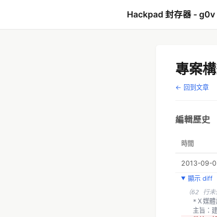
Hackpad 封存器 - g0v
專案構想索
← 回到文章
編輯歷史
時間
2013-09-0
顯示 diff
（62 行
  *Ｘ媒
  主旨