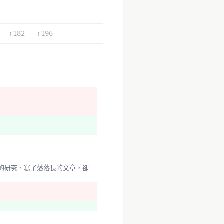
r182 – r196
、犯罪率、房價、強拆戶數等等
改善自己生活的環境。
管會、經濟部、經建會大家都去
緊的國家是沒有必要的浪費。更
進入動線。