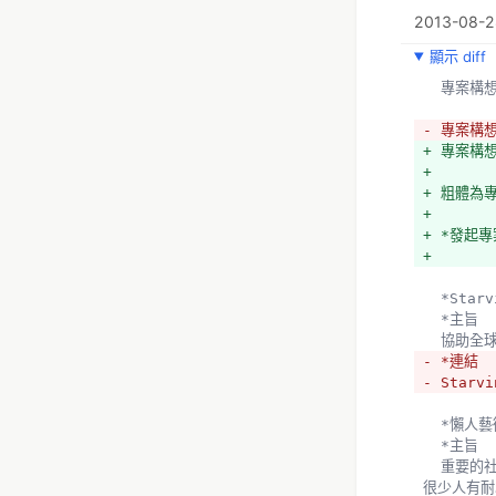
2013-08-2
顯示 diff
  專案構
- 專案構
+ 專案構
+ 
+ 粗體為
+ 
+ *發起專案
+ 
  *Sta
  *主旨
  協助
- *連結  
- Starvi
  *懶人
  *主旨
  重要的社會議題往往結構龐大、內容繁雜（例：服貿協議、能源政策），學者做了深入的研究、寫了落落長的文章，卻
很少人有耐