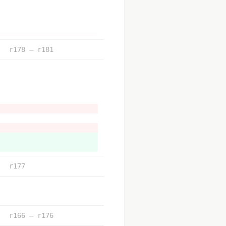
文的內容；讓有學過法律的人，
r178 – r181
錯字。
r177
r166 – r176