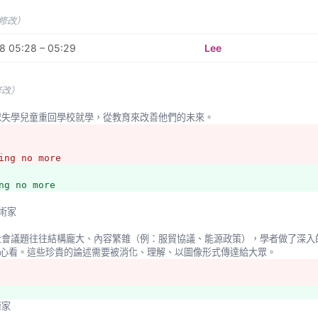
預報，並連結gmail帳號 or Facebook帳號透過API發送訊息
未修改）
行政區視覺化
8 05:28 – 05:29
Lee
灣各個行政區來顯示數據時，有台灣形狀的資訊圖表是再好也不過了。如投票區
知。
修改）
關心你
全球失學兒童重回學校就學，從教育來改善他們的未來。
民健忘症，讓鄉民能找對窗口、釐清問題及權責、表達意見或提案、進度追蹤、
ing no more
員出國考察追蹤網
ng no more
務人員出國考察其實是很像挖馬路，除了很浮濫，而且常常是一再重覆。常常金
每年4Q為了消化預算，就是考察旺季，讓外館人員應接不暇。這對一個財政吃
藝術家
被考察的城市都是些知名觀光景點。 
 On Board 零時通關
心看。這些珍貴的論述需要被消化、理解、以圖像形式傳達給大眾。
發現加入 g0v 有許多障礙和門檻，希望能收集新朋友的回饋，發展出更好的
術家