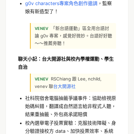
g0v characters專案角色創作邀請
，監察
娘有新造型了！
「新台語運動」區全用台語討
VENEV
論 g0v 專案，感覺好微妙。台語好好聽
～～推薦旁聽！
聊天小記：台大開源社與校內學權運動、學生
自治
RSChiang 跟 Lee, nchild,
VENEV
venev 聊
台大開源社
社科院宿舍電腦抽籤爭議事件：協助檢視原
始碼糾錯，翻譯成自然語言給非程式人聽，
結果重抽籤、外包商承諾賠償
校內選舉電子投票實驗：克服技術障礙、身
分驗證接校方 data、加快投票效率、系統