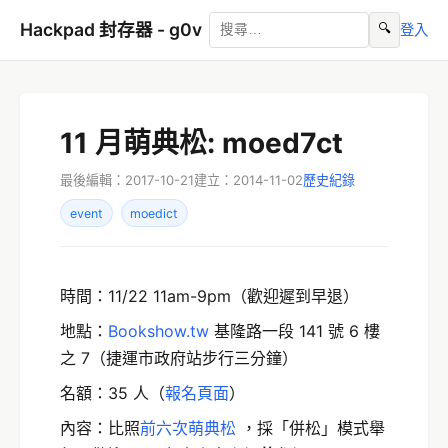
Hackpad 封存器 - g0v
🔍
登入
11 月萌典松: moed7ct
最後編輯：2017-10-21
建立：2014-11-02
歷史紀錄
event
moedict
時間：11/22 11am-9pm（歡迎遲到早退）
地點：
Bookshow.tw
基隆路一段 141 號 6 樓
之 7（捷運市政府站步行三分鐘）
名額：35 人（
報名頁面
）
內容：比照
前六次萌典松
，採「併松」模式舉