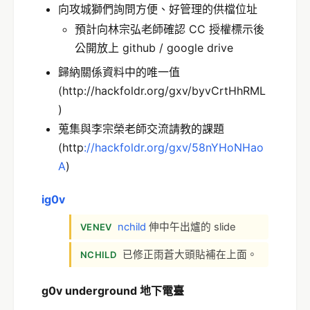
向攻城獅們詢問方便、好管理的供檔位址
預計向林宗弘老師確認 CC 授權標示後
公開放上 github / google drive
歸納關係資料中的唯一值
(http://hackfoldr.org/gxv/byvCrtHhRML
)
蒐集與李宗榮老師交流請教的課題
(http
://hackfoldr.org/gxv/58nYHoNHao
A
)
ig0v
nchild
伸中午出爐的 slide
VENEV
已修正雨蒼大頭貼補在上面。
NCHILD
g0v underground 地下電臺