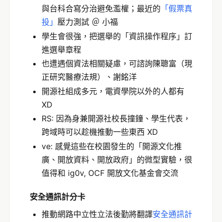
與台科合寫分治避免濫權；最近的
「假票真
投」
壓力測試 ＠ 小福
學生會很強，把選舉的「資訊操作程序」訂
進選舉章程
也遭遇個資法相關疑慮，可諮詢陳聰富（現
正研究醫療法規）、謝銘洋
開源社組成多元，電資學院以外的人都有
XD
RS: 因為身兼開源社校長撞鐘、學生代表，
跨域時可以趁機推動一些東西 XD
ve: 感覺這些在校園發生的「開源文化推
廣、開放資料、開放政府」的微型實驗，很
值得和 ig0v, OCF 開放文化基金會交流
安全通訊計分卡
推動網路中立性立法後勤將翻譯
安全通訊計