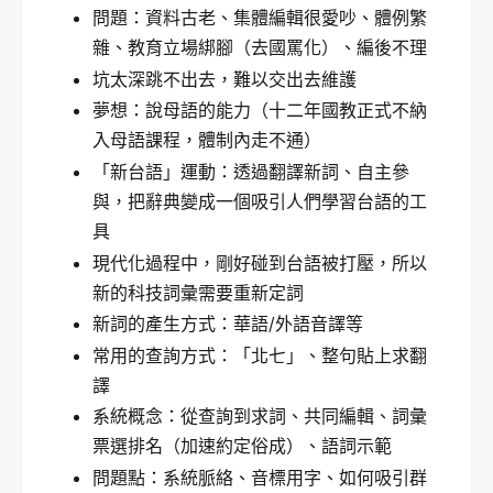
問題：資料古老、集體編輯很愛吵、體例繁
雜、教育立場綁腳（去國罵化）、編後不理
坑太深跳不出去，難以交出去維護
夢想：說母語的能力（十二年國教正式不納
入母語課程，體制內走不通）
「新台語」運動：透過翻譯新詞、自主參
與，把辭典變成一個吸引人們學習台語的工
具
現代化過程中，剛好碰到台語被打壓，所以
新的科技詞彙需要重新定詞
新詞的產生方式：華語/外語音譯等
常用的查詢方式：「北七」、整句貼上求翻
譯
系統概念：從查詢到求詞、共同編輯、詞彙
票選排名（加速約定俗成）、語詞示範
問題點：系統脈絡、音標用字、如何吸引群