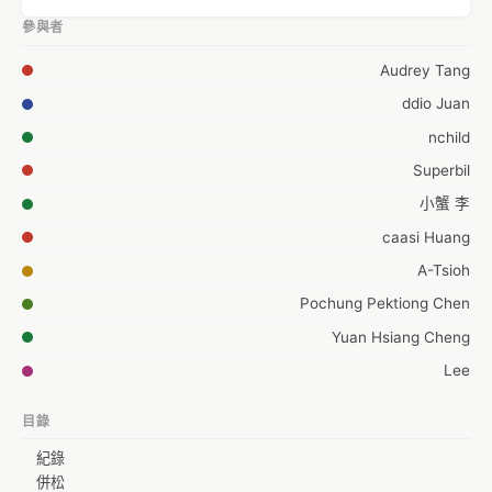
參與者
Audrey Tang
ddio Juan
nchild
Superbil
小蟹 李
caasi Huang
A-Tsioh
Pochung Pektiong Chen
Yuan Hsiang Cheng
Lee
Jimmy Huang
目錄
ballII
紀錄
lanfon
併松