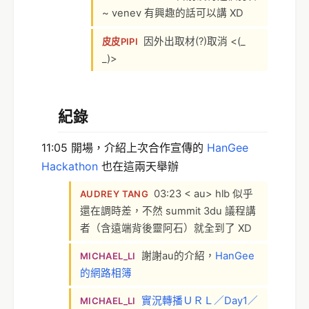
~ venev 有興趣的話可以講 XD
因外出取材(?)取消 <(_
皮皮PIPI
_)>
紀錄
11:05 開場，介紹上次合作宣傳的
HanGee
Hackathon
也在這兩天舉辦
03:23 < au> hlb 似乎
AUDREY TANG
還在調時差，不然 summit 3du 議程講
者（含遠端背後靈阿石）就全到了 XD
謝謝au的介紹，
HanGee
MICHAEL_LI
的網路相簿
實況轉播ＵＲＬ／Day1／
MICHAEL_LI