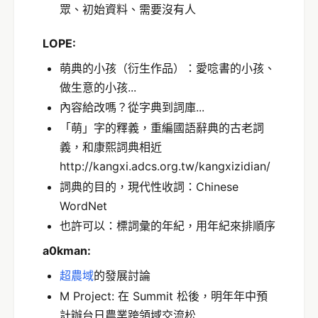
眾、初始資料、需要沒有人
LOPE:
萌典的小孩（衍生作品）：愛唸書的小孩、
做生意的小孩...
內容給改嗎？從字典到詞庫...
「萌」字的釋義，重編國語辭典的古老詞
義，和康熙詞典相近
http://kangxi.adcs.org.tw/kangxizidian/
詞典的目的，現代性收詞：Chinese
WordNet
也許可以：標詞彙的年紀，用年紀來排順序
a0kman:
超農域
的發展討論
M Project: 在 Summit 松後，明年年中預
計辦台日農業跨領域交流松