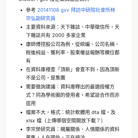
參考
20141108 gxv 拜訪中研院社會所林
宗弘副研究員
主要資料來源：天下雜誌、中華徵信所，天
下雜誌共有 2000 多家企業
康師傅控股公司為例，從統編、公司名稱，
稅後純益、獲利率、股東權益報酬等欄位都
有
在資料庫裡查「頂新」會查不到，因為頂新
不是公司，是集團
需要徵詢建議：資料庫釋出的最適授權方
式？同為學術圈的使用者，希望談合作而非
逕用
檔案不大，格式：統計軟體用 dta 檔，及
xlsx 檔（上傳哪個空間開放下載？）
李宗榮研究員：親屬關係、人情關係的資料
蒐集，人在國外，正在接洽