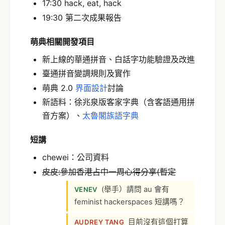
17:30 hack, eat, hack
19:30 第二次成果報告
萌典相關開發項目
新上線的華通拼音、白話字功能驗證及改進
臺通拼音變調規則及實作
萌典 2.0
界面設計
討論
新語料：徐兆泉版客家字典（含客語通用拼
音方案）、
太魯閣族語字典
短講
chewei：公司資料
皮皮:參加香港占中一周心得分享(暫定
(舉手）請問 au 會有
VENEV
feminist hackerspaces 短講嗎？
目前沒有這個打算
AUDREY TANG