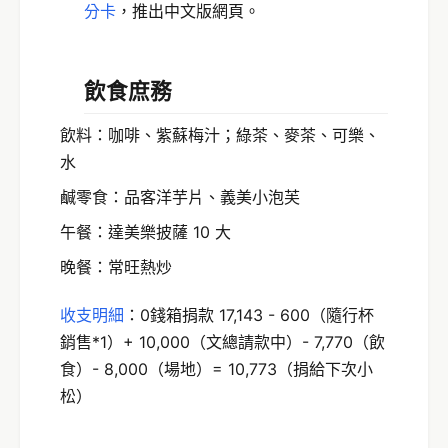
分卡
，推出中文版網頁。
飲食庶務
飲料：咖啡、紫蘇梅汁；綠茶、麥茶、可樂、
水
鹹零食：品客洋芋片、義美小泡芙
午餐：達美樂披薩 10 大
晚餐：常旺熱炒
收支明細
：0錢箱捐款 17,143 - 600（隨行杯
銷售*1）+ 10,000（文總請款中）- 7,770（飲
食）- 8,000（場地）= 10,773（捐給下次小
松）