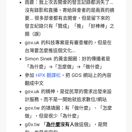
雨蒼：我上次去開會的發言記錄都消失了...
沒有錄影和直播，寄給與會者的是兩頁的摘
要... 很多部會都有去開會，但是留下來的
發言紀錄只有「贊成」「推」「好棒棒」之
類（誤）
gov.uk 的科技專案是有審查權的，但是在
台灣要怎麼推這個文化...
Simon Sinek 的黃金圈圈：好的傳播者是
「為什麼」->「怎麼做」->「做什麼」
參加
HPX 翻譯松
，把 GDS 網站上的內容
翻成中文
gov.uk 的精神，是從民眾的需求出發來設
計服務，而不是一開始就追求數位/網站
gov.tw 的填填圈：有「做什麼」、「怎麼
做」，但是很少「為什麼」
g0v.tw 「
為什麼
沒有人
做這個」，是問