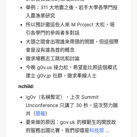
舉例：311 大地震之後，岩手大學各學門投
入農漁業研究
所以預計邀這些人來 M Project 大松，吸
引各學門的參與者多對話
大頭之間會出現誰來帶頭的問題，但這個聚
會是沒有誰為首的概念
徵求場務志工跳坑和討論
今晚 g0v.us 接力松，希望能比照這個模式
建立 g0v.jp 社群，徵求牽線人士
nchild:
ig0v（名稱暫定），上次 Summit
Unconference 只講了 30 秒，這次努力踹
共（
簡報
）
要來做的原因：gov.uk 的模範生的開放政
府服務出國比賽，我們卻還是
科技部
...