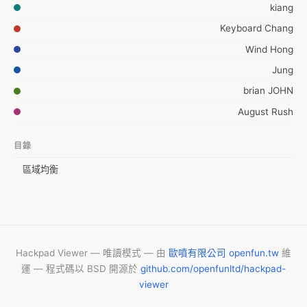
kiang
Keyboard Chang
Wind Hong
Jung
brian JOHN
August Rush
目錄
區域均衡
Hackpad Viewer — 唯讀模式 — 由
歐噴有限公司 openfun.tw
維
運 — 程式碼以 BSD 開源於
github.com/openfunltd/hackpad-
viewer