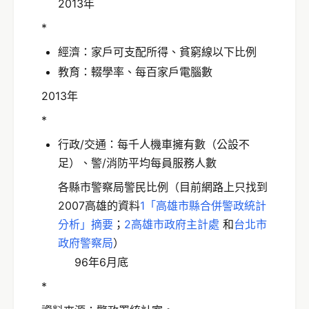
2013年
*
經濟：家戶可支配所得、貧窮線以下比例
教育：輟學率、每百家戶電腦數
2013年
*
行政/交通：每千人機車擁有數（公設不
足）、警/消防平均每員服務人數
各縣市警察局警民比例（目前網路上只找到
2007高雄的資料
1「高雄市縣合併警政統計
分析」摘要
；
2高雄市政府主計處
和
台北市
政府警察局
）
96年6月底
*