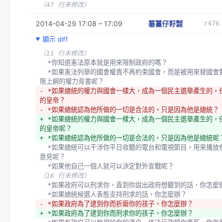
（47 行未修改）
2014-04-29 17:08 – 17:09
蕃薑仔籽㍿
r476
顯示 diff
（11 行未修改）
  *你知道憲法原本就是用來限制政府的嗎？
  *如果憲法列舉的國會權責不再約束國會，而是被用來替國會對人民無
限上綱的權力背書呢？
- *如果總統的權力與國會一樣大，成為一個民主選舉產生的，
的皇帝？
- *如果總統認為他所做的一切是合法的，只是因為他是總統？
+ *如果總統的權力與國會一樣大，成為一個民主選舉產生的，
的皇帝呢？
+ *如果總統認為他所做的一切是合法的，只是因為他是總統呢
  *如果總統可以干涉你平日收聽的電台和電視節目，用來播放他個人的
意見呢？
  *如果他自己一個人就可以決定對外宣戰呢？
（16 行未修改）
  *如果政府可以刑求你，直到你說出政府想聽到的話，你怎麼
  *如果總統候選人表態支持刑求的話，你怎麼辦？
- *如果政府為了逮到你而折磨你的孩子，你怎麼辦？
+ *如果政府為了逮到你而刑求你的孩子，你怎麼辦？