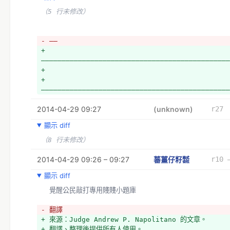
的傀儡呢？
（5 行未修改）
+ *尚未翻譯完成
+ *尚未翻譯完成
+ *尚未翻譯完成
- ——
+ *如果只有政府有權力攜帶防身器具呢？
+ 
+ *尚未翻譯完成
——————————————————————————————————————————————
+ *如果政府把（原本用來抵禦外侮的）軍隊當成在國內執法的
+ 
+ *如果橫看豎看警察的表現都像軍隊，讓你根本無從區分警方
+ 
差異呢？
——————————————————————————————————————————————
+ *如果特工可以蔑視憲法自己出搜查令呢？
+ *尚未翻譯完成
2014-04-29 09:27
(unknown)
r27
+ *如果只要政府想要，就可以隨時吞併你的財產呢？
+ *如果政府可以不斷起訴你，直到它得到它想要的判決才罷休
顯示 diff
+ *如果政府可以藉由貼「恐怖分子」的標籤來陷你入罪的話，
（8 行未修改）
辦？　　
+ *如果政府可以折磨你，直到你說出政府想聽到的話？
2014-04-29 09:26 – 09:27
蕃薑仔籽㍿
r10 
+ *如果總統候選人表態支持刑求的話，你怎麼辦？
+ *如果政府為了逮到你而折磨你的孩子，你怎麼辦？
顯示 diff
+ *如果有政府可以無視於你的清白、依法行政把你弄死，你怎
  覺醒公民敲打專用賤賤小題庫
+ *尚未翻譯完成
+ *如果在監獄裏頭一半的人除了傷害自己以外，從來沒有傷害
- 翻譯
呢？
+ 來源：Judge Andrew P. Napolitano 的文章。
+ *
+ 翻譯、整理後提供所有人使用。