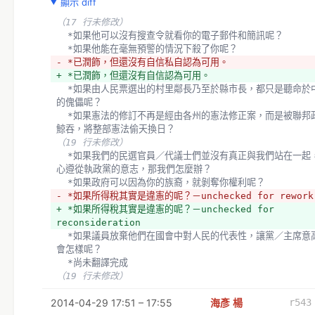
顯示 diff
  *如果有政府可以無視於你的清白、依法行政謝謝指教取你小命，你要
怎麼辦呢？
（17 行未修改）
- *尚未翻譯完成
  *如果他可以沒有搜查令就看你的電子郵件和簡訊呢？
+ *
  *如果他能在毫無預警的情況下殺了你呢？
  *如果在監獄裏頭一半的人除了傷害自己以外，從來沒有傷害過任何人
- *已潤飾，但還沒有自信私自認為可用。
呢？
+ *已潤飾，但還沒有自信認為可用。
  *
  *如果由人民票選出的村里鄰長乃至於縣市長，都只是聽命於中央政府
（3 行未修改）
的傀儡呢？
  *如果所得稅其實是違憲的呢？－unchecked for 
  *如果憲法的修訂不再是經由各州的憲法修正案，而是被聯邦政府蠶食
reconsideration
鯨吞，將整部憲法偷天換日？
  *如果議員放棄他們在國會中對人民的代表性，讓黨／主席意高於民意
（19 行未修改）
會怎樣呢？
  *如果我們的民選官員／代議士們並沒有真正與我們站在一起，而是全
- *尚未翻譯完成
心遵從執政黨的意志，那我們怎麼辦？
+ *
  *如果政府可以因為你的族裔，就剝奪你權利呢？
  *如果因為每個政黨都追求執政後絕對的權力，導致投什麼人都不再有
- *如果所得稅其實是違憲的呢？－unchecked for rework
任何意義呢？
+ *如果所得稅其實是違憲的呢？－unchecked for 
  *如果政府可以任意制定法律、規範一切行為、隨意對日常活動抽稅，
reconsideration
視憲法於無物呢？
  *如果議員放棄他們在國會中對人民的代表性，讓黨／主席意高於民意
- *尚未翻譯完成
會怎樣呢？
+ *
  *尚未翻譯完成
  *如果你愛你的國家，但卻痛恨政府對這個國家的所作所為呢
（19 行未修改）
  *如果為了愛你的國家，你有時不得不改變或甚至廢除政府呢
- *萬一（此處可以代入任何人的名字）是對的呢？
2014-04-29 17:51 – 17:55
海彥 楊
r543
+ *