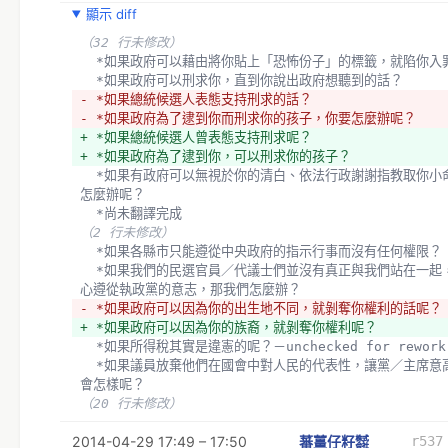
顯示 diff
  *如果管得最少的政府才是最好的政府呢？
  *萬一我是對的呢？
（32 行未修改）
（7 行未修改）
  *如果政府可以藉由將你貼上「恐怖份子」的標籤，就陷你入
  歡迎更好的點子、更合乎時事的溫馨反擊問題
  *如果政府可以刑求你，直到你說出政府想聽到的話？
- *如果總統候選人表態支持刑求的話？
- *哇咧，只能從 1 開始？
- *如果政府為了逮到你而刑求你的孩子，你要怎麼辦呢？
+ *請問警察、議員、立委、官員、總統，是我們的主子，還是
+ *如果總統候選人曾表態支持刑求呢？
+ *在沒有陪審制度的臺灣，判決來自法官的心證，但如果國家
+ *如果政府為了逮到你，可以刑求你的孩子？
脅迫的方式影響法官的心證，而此時你站在被告席，該怎麼辦呢？ 
  *如果有政府可以無視於你的清白、依法行政謝謝指教取你小命，你要
by YiShing Michael Wen
怎麼辦呢？
+ *
  *尚未翻譯完成
  *
（2 行未修改）
  *如果各縣市只能遵從中央政府的指示行事而沒有任何權限？
  *如果我們的民選官員／代議士們並沒有真正與我們站在一起，而是全
心遵從執政黨的意志，那我們怎麼辦？
- *如果政府可以因為你的出生地不同，就剝奪你權利的話呢？
+ *如果政府可以因為你的族裔，就剝奪你權利呢？
  *如果所得稅其實是違憲的呢？－unchecked for rework
  *如果議員放棄他們在國會中對人民的代表性，讓黨／主席意高於民意
會怎樣呢？
（20 行未修改）
2014-04-29 17:49 – 17:50
蕃薑仔籽㍿
r537