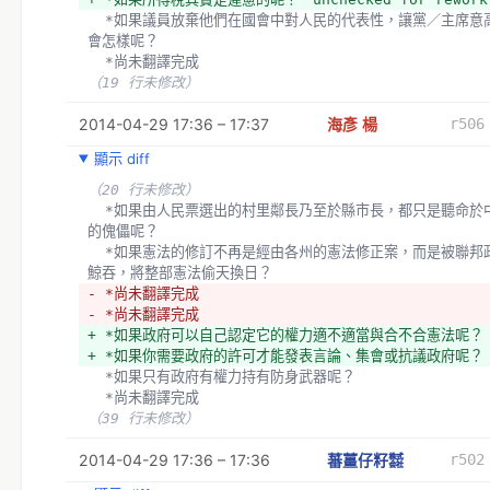
  *如果議員放棄他們在國會中對人民的代表性，讓黨／主席意高於民意
會怎樣呢？
  *尚未翻譯完成
（19 行未修改）
2014-04-29 17:36 – 17:37
海彥 楊
r506
顯示 diff
（20 行未修改）
  *如果由人民票選出的村里鄰長乃至於縣市長，都只是聽命於中央政府
的傀儡呢？
  *如果憲法的修訂不再是經由各州的憲法修正案，而是被聯邦政府蠶食
鯨吞，將整部憲法偷天換日？
- *尚未翻譯完成
- *尚未翻譯完成
+ *如果政府可以自己認定它的權力適不適當與合不合憲法呢？
+ *如果你需要政府的許可才能發表言論、集會或抗議政府呢？
  *如果只有政府有權力持有防身武器呢？
  *尚未翻譯完成
（39 行未修改）
2014-04-29 17:36 – 17:36
蕃薑仔籽㍿
r502