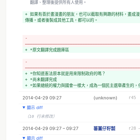
  翻譯、整理後提供所有人使用。
+ 如果有善於畫漫畫的朋友，也可以截取有興趣的材料，畫成
傳播。或者後製成其他工具，都可以的。
- 
——————————————————————————————————————————————
+ *原文翻譯完成題庫區 
- 
——————————————————————————————————————————————
+ *你知道憲法原本就是用來限制政府的嗎？
+ *尚未翻譯完成
+ *如果總統的權力與國會一樣大，成為一個民主選舉產生的，
的皇帝？
2014-04-29 09:27
+ *如果總統認為他所做的一切是合法的，只是因為他是總統？
(unknown)
r45
+ *如果總統可以干涉你平日收聽的電台和電視節目，用來播放
顯示 diff
意見呢？
+ *如果他自己一個人就可以決定對外宣戰呢？
（10 行未修改）
+ *如果他可以沒有搜查令就讀你的電子郵件和簡訊？
+ *如果他能在毫無預警的狀況下殺了你？
2014-04-29 09:27 – 09:27
蕃薑仔籽㍿
r28 
+ *已潤飾，但還沒有自信私自認為可用。
顯示 diff
+ *如果由人民票選出的村里鄰長乃至於縣市長，都只是聽命於