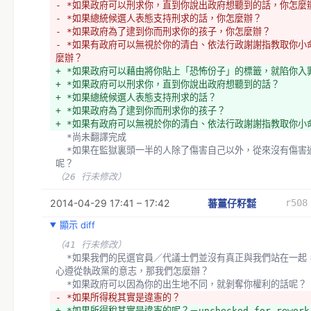
- *如果政府可以刑求你，直到你說出政府想聽到的話，你怎麼
- *如果總統候選人表態支持刑求的話，你怎麼辦？
- *如果政府為了逮到你而刑求你的孩子，你怎麼辦？
- *如果有政府可以無視於你的清白、依法行政謝謝指教取你小
麼辦？
+ *如果政府可以藉由將你貼上「恐怖份子」的標籤，就陷你入
+ *如果政府可以刑求你，直到你說出政府想聽到的話？
+ *如果總統候選人表態支持刑求的話？
+ *如果政府為了逮到你而刑求你的孩子？
+ *如果有政府可以無視於你的清白、依法行政謝謝指教取你小
  *尚未翻譯完成
  *如果在監獄裏頭一半的人除了傷害自己以外，從來沒有傷害過任何人
呢？
（26 行未修改）
2014-04-29 17:41 – 17:42
蕃薑仔籽㍿
r508
顯示 diff
（41 行未修改）
  *如果我們的民選官員／代議士們並沒有真正與我們站在一起，而是全
心遵從執政黨的意志，那我們怎麼辦？
  *如果政府可以因為你的出生地不同，就剝奪你權利的話呢？
- *如果所得稅其實是違憲的？
+ *如果所得稅其實是違憲的呢？－unchecked for rework