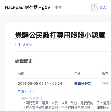
Hackpad 封存器 - g0v
🔍
登入
覺醒公民敲打專用賤賤小題庫
← 回到文章
編輯歷史
時間
作者
版本
2014-05-05 09:14 – 09:24
蕃薑仔籽㍿
r697
顯示 diff
（65 行未修改）
  *請問警察、議員、立委、官員、總統，是我們的主子，還是
  *在沒有陪審制度的臺灣，判決來自法官的心證，但如果國家用利誘、