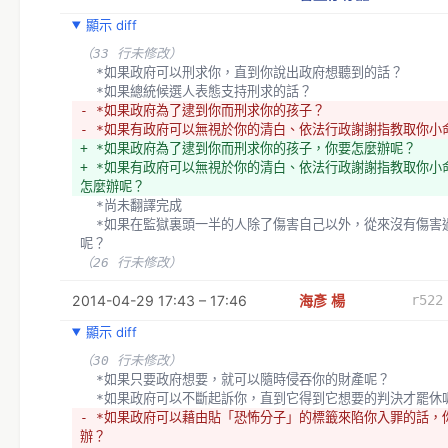
顯示 diff
（33 行未修改）
  *如果政府可以刑求你，直到你說出政府想聽到的話？
  *如果總統候選人表態支持刑求的話？
- *如果政府為了逮到你而刑求你的孩子？
- *如果有政府可以無視於你的清白、依法行政謝謝指教取你小
+ *如果政府為了逮到你而刑求你的孩子，你要怎麼辦呢？
+ *如果有政府可以無視於你的清白、依法行政謝謝指教取你小
怎麼辦呢？
  *尚未翻譯完成
  *如果在監獄裏頭一半的人除了傷害自己以外，從來沒有傷害過任何人
呢？
（26 行未修改）
2014-04-29 17:43 – 17:46
海彥 楊
r522
顯示 diff
（30 行未修改）
  *如果只要政府想要，就可以隨時侵吞你的財產呢？
  *如果政府可以不斷起訴你，直到它得到它想要的判決才罷休
- *如果政府可以藉由貼「恐怖分子」的標籤來陷你入罪的話，
辦？　　