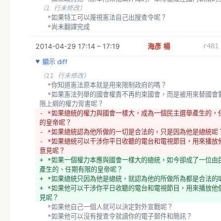
（1 行未修改）
  *如果特工可以蔑視憲法自己出搜查令呢？
  *尚未翻譯完成
- *如果只要政府想要，就可以隨時吞併你的財產呢？
2014-04-29 17:14 – 17:19
+ *如果只要政府想要，就可以隨時侵吞你的財產呢？
海彥 楊
r481
  *如果政府可以不斷起訴你，直到它得到它想要的判決才罷休
顯示 diff
  *如果政府可以藉由貼「恐怖分子」的標籤來陷你入罪的話，你怎麼
辦？　　
（11 行未修改）
（1 行未修改）
  *你知道憲法原本就是用來限制政府的嗎？
  *如果總統候選人表態支持刑求的話，你怎麼辦？
  *如果憲法列舉的國會權責不再約束國會，而是被用來替國會對人民無
  *如果政府為了逮到你而刑求你的孩子，你怎麼辦？
限上綱的權力背書呢？
- *如果有政府可以無視於你的清白、依法行政把你弄死，你怎
- *如果總統的權力與國會一樣大，成為一個民主選舉產生的，
+ *如果有政府可以無視於你的清白、依法行政謝謝指教取你小
的皇帝呢？
麼辦？
- *如果總統認為他所做的一切是合法的，只是因為他是總統呢
  *尚未翻譯完成
- *如果總統可以干涉你平日收聽的電台和電視節目，用來播放
  *如果在監獄裏頭一半的人除了傷害自己以外，從來沒有傷害過任何人
意見呢？
呢？
+ *如果一個權力本應與國會一樣大的總統，如今卻成了一位由
（26 行未修改）
產生的、任期有限的皇帝呢？
+ *如果總統只因為他是總統，就認為他的所做所為都是合法的
+ *如果他可以干涉你平日收聽的電台和電視節目，用來播放他
見呢？
  *如果他自己一個人就可以決定對外宣戰呢？
  *如果他可以沒有搜查令就讀你的電子郵件和簡訊？