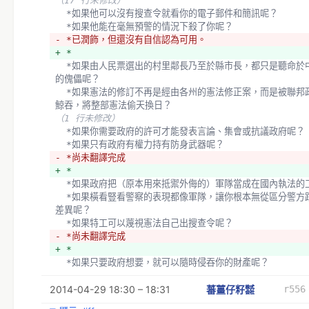
（17 行未修改）
  *如果他可以沒有搜查令就看你的電子郵件和簡訊呢？
  *如果他能在毫無預警的情況下殺了你呢？
- *已潤飾，但還沒有自信認為可用。
+ *
  *如果由人民票選出的村里鄰長乃至於縣市長，都只是聽命於中央政府
的傀儡呢？
  *如果憲法的修訂不再是經由各州的憲法修正案，而是被聯邦政府蠶食
鯨吞，將整部憲法偷天換日？
（1 行未修改）
  *如果你需要政府的許可才能發表言論、集會或抗議政府呢？
  *如果只有政府有權力持有防身武器呢？
- *尚未翻譯完成
+ *
  *如果政府把（原本用來抵禦外侮的）軍隊當成在國內執法的
  *如果橫看豎看警察的表現都像軍隊，讓你根本無從區分警方跟軍隊的
差異呢？
  *如果特工可以蔑視憲法自己出搜查令呢？
- *尚未翻譯完成
+ *
  *如果只要政府想要，就可以隨時侵吞你的財產呢？
  *如果政府可以不斷起訴你，直到它得到它想要的判決才罷休
2014-04-29 18:30 – 18:31
（3 行未修改）
蕃薑仔籽㍿
r556
  *如果政府為了逮到你，可以刑求你的孩子？