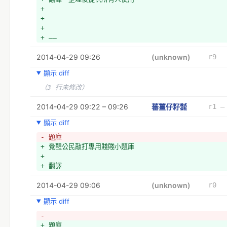
+ *如果各縣市只能遵從中央政府的指示行事而沒有任何權限？
+ 
+ *如果我們的民選官員／代議士們並沒有真正與我們站在一起
+ 
心遵從執政黨的意志，那我們怎麼辦？
+ 
+ *如果政府可以因為你的出生地不同，就剝奪你權利的話呢？
+ ——
+ *如果所得稅其實是違憲的？
+ *如果議員放棄他們在國會中對人民的代表性，讓黨／主席意
2014-04-29 09:26
(unknown)
r9
會怎樣呢？
+ *尚未翻譯完成
顯示 diff
+ *如果因為每個政黨都追求執政後絕對的權力，導致投什麼人
（3 行未修改）
任何意義呢？
+ *如果政府可以任意制定法律、規範一切行為、隨意對日常活
2014-04-29 09:22 – 09:26
蕃薑仔籽㍿
r1 –
視憲法於無物呢？
+ *尚未翻譯完成
顯示 diff
+ *如果你愛你的國家，但卻痛恨政府對這個國家的所作所為呢
+ *如果為了愛你的國家，你有時不得不改變或甚至廢除政府呢
- 題庫
+ *萬一（此處可以代入任何人的名字）是對的呢？
+ 覺醒公民敲打專用賤賤小題庫
+ *如果管得最少的政府才是最好的政府呢？
+ 
+ *萬一我是對的呢？
+ 翻譯
+ *萬一錯的是政府呢？
2014-04-29 09:06
(unknown)
r0
+ *當你的正確讓自己身處險境，只因為政府是錯誤的一方，那
呢？
顯示 diff
+ *與其奴隸般地活著，如果拼死爭取自由是更好的選擇呢？
+ *萬一現在就是自由陷入最大危機的時刻呢？
- 
+ 
+ 題庫