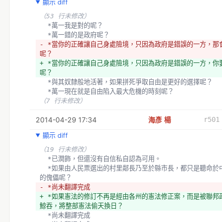
顯示 diff
（53 行未修改）
  *萬一我是對的呢？
  *萬一錯的是政府呢？
- *當你的正確讓自己身處險境，只因為政府是錯誤的一方，那
呢？
+ *當你的正確讓自己身處險境，只因為政府是錯誤的一方，你
呢？
  *與其奴隸般地活著，如果拼死爭取自由是更好的選擇呢？
  *萬一現在就是自由陷入最大危機的時刻呢？
（7 行未修改）
2014-04-29 17:34
海彥 楊
r501
顯示 diff
（19 行未修改）
  *已潤飾，但還沒有自信私自認為可用。
  *如果由人民票選出的村里鄰長乃至於縣市長，都只是聽命於中央政府
的傀儡呢？
- *尚未翻譯完成
+ *如果憲法的修訂不再是經由各州的憲法修正案，而是被聯邦
鯨吞，將整部憲法偷天換日？
  *尚未翻譯完成