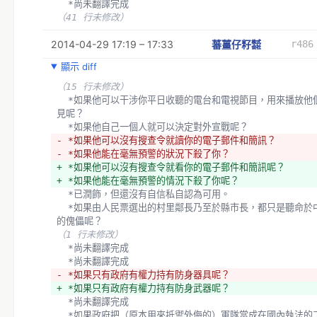
  *尚未翻譯完成
（41 行未修改）
2014-04-29 17:19 – 17:33
蕃薑仔籽㍿
r486
顯示 diff
（15 行未修改）
  *如果他可以干涉你平日收聽的電台和電視節目，用來播放他個人的意
見呢？
  *如果他自己一個人就可以決定對外宣戰呢？
- *如果他可以沒有搜查令就讀你的電子郵件和簡訊？
- *如果他能在毫無預警的狀況下殺了你？
+ *如果他可以沒有搜查令就看你的電子郵件和簡訊呢？
+ *如果他能在毫無預警的情況下殺了你呢？
  *已潤飾，但還沒有自信私自認為可用。
  *如果由人民票選出的村里鄰長乃至於縣市長，都只是聽命於中央政府
的傀儡呢？
（1 行未修改）
  *尚未翻譯完成
  *尚未翻譯完成
- *如果只有政府有權力持有防身器具呢？
+ *如果只有政府有權力持有防身武器呢？
  *尚未翻譯完成
  *如果政府把（原本用來抵禦外侮的）軍隊當成在國內執法的