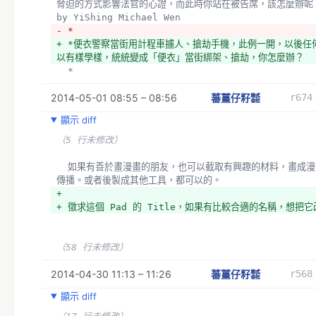
脅迫的方式影響法官的心證，而此時你站在被告席，該怎麼辦呢？ 
by YiShing Michael Wen
- *
+ *便衣警察當街用計程車擄人、搶劫手機，此例一開，以後任
以有樣學樣，統統變成「便衣」當街綁架、搶劫，你怎麼辦？
  *
2014-05-01 08:55 – 08:56
蕃薑仔籽㍿
r674
顯示 diff
（5 行未修改）
  如果有善於畫漫畫的朋友，也可以截取有興趣的材料，畫成漫畫，四處
傳播。或者後製成其他工具，都可以的。
+ 
+ 徵求這個 Pad 的 Title，如果有比較合適的名稱，想把
（58 行未修改）
2014-04-30 11:13 – 11:26
蕃薑仔籽㍿
r568
顯示 diff