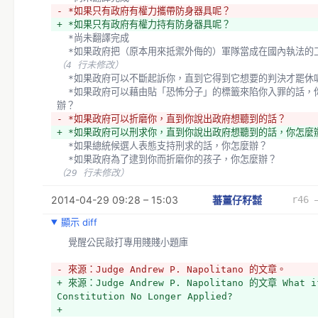
- *如果只有政府有權力攜帶防身器具呢？
+ *如果只有政府有權力持有防身器具呢？
  *尚未翻譯完成
  *如果政府把（原本用來抵禦外侮的）軍隊當成在國內執法的
（4 行未修改）
  *如果政府可以不斷起訴你，直到它得到它想要的判決才罷休
  *如果政府可以藉由貼「恐怖分子」的標籤來陷你入罪的話，你怎麼
辦？　　
- *如果政府可以折磨你，直到你說出政府想聽到的話？
+ *如果政府可以刑求你，直到你說出政府想聽到的話，你怎麼
  *如果總統候選人表態支持刑求的話，你怎麼辦？
  *如果政府為了逮到你而折磨你的孩子，你怎麼辦？
（29 行未修改）
2014-04-29 09:28 – 15:03
蕃薑仔籽㍿
r46 
顯示 diff
  覺醒公民敲打專用賤賤小題庫
- 來源：Judge Andrew P. Napolitano 的文章。
+ 來源：Judge Andrew P. Napolitano 的文章 What if
Constitution No Longer Applied?
+ 