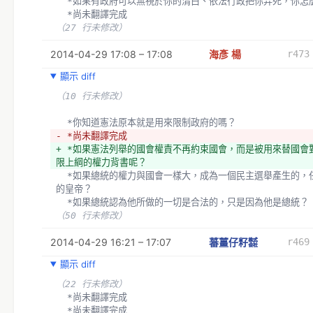
  *如果有政府可以無視於你的清白、依法行政把你弄死，你怎
  *尚未翻譯完成
（27 行未修改）
2014-04-29 17:08 – 17:08
海彥 楊
r473
顯示 diff
（10 行未修改）
  *你知道憲法原本就是用來限制政府的嗎？
- *尚未翻譯完成
+ *如果憲法列舉的國會權責不再約束國會，而是被用來替國會
限上綱的權力背書呢？
  *如果總統的權力與國會一樣大，成為一個民主選舉產生的，任期有限
的皇帝？
  *如果總統認為他所做的一切是合法的，只是因為他是總統？
（50 行未修改）
2014-04-29 16:21 – 17:07
蕃薑仔籽㍿
r469
顯示 diff
（22 行未修改）
  *尚未翻譯完成
  *尚未翻譯完成