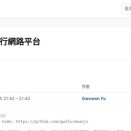
行網路平台
作者
 21:42 – 21:42
Gwowen Fu
修改）
ce Code: https://github.com/gwofu/meanjs