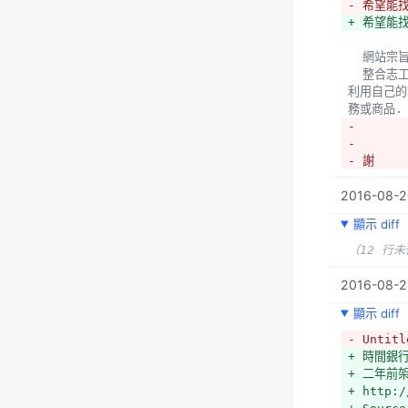
- 希望能
+ 希望能
  網站宗
  整合志工服務與時間銀行的觀念, 創建一個以交易服務時數,地圖導向的網路平台. 特別是老弱婦孺, 學生或失業者, 
利用自己的
務或商品.
- 
- 
- 謝
2016-08-2
顯示 diff
（12 行
2016-08-25
顯示 diff
- Untitl
+ 時間銀
+ 二年前
+ http:/