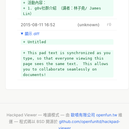
+ 活動內容：
計、財務專家，以及關心台灣社會議題、知道問題在
+ 1. g0v社群介紹 （講者：林子堯/ James 
哪裡、心中有解決方案、或單純想幫忙解決問題的
Lin）
人。所有人都是能貢獻的人，每個人都適合參加！我
們非常期待您的加入！
2015-08-11 16:52
(unknown)
r0
+ 
+ *3. 怎麼樣能讓黑客松發揮最大效益？
顯示 diff
+ 黑客松有很多中參與方式，您可以到現場再來尋找
+ Untitled
能幫什麼忙，也可以事前就先做一些準備功課提升這
兩天的生產力：
+ This pad text is synchronized as you 
+ (1)發想專案：想想看台灣政治、社會遇到什麼樣
type, so that everyone viewing this 
的問題？什麼樣的資料或資訊平台能夠幫助解決問
page sees the same text.  This allows 
題？
you to collaborate seamlessly on 
+ (2)盤點並收集資源：盤點需要什麼資料？需要哪
documents!
些專長？可以先把資料先找好、並且拉一些有這些專
長的朋友一起來參加黑客松。
+ (3)把idea 寫在Hackpad上和大家分享，讓參與
者能夠互相給予comment, 也作為招攬幫手的媒介。
+ 
+ 如果活動前還不知道要做什麼，不要擔心，不要因
為這樣不來，到了現場就會發現有太多東西你都會想
一起做！有任何問題，歡迎聯絡
Hackpad Viewer — 唯讀模式 — 由
歐噴有限公司 openfun.tw
維
運 — 程式碼以 BSD 開源於
github.com/openfunltd/hackpad-
viewer