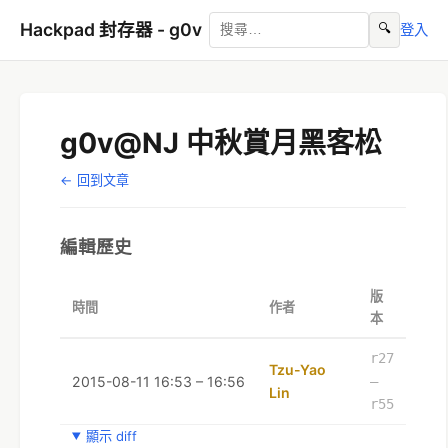
Hackpad 封存器 - g0v
🔍
登入
g0v@NJ 中秋賞月黑客松
← 回到文章
編輯歷史
版
時間
作者
本
r27
Tzu-Yao
2015-08-11 16:53 – 16:56
–
Lin
r55
顯示 diff