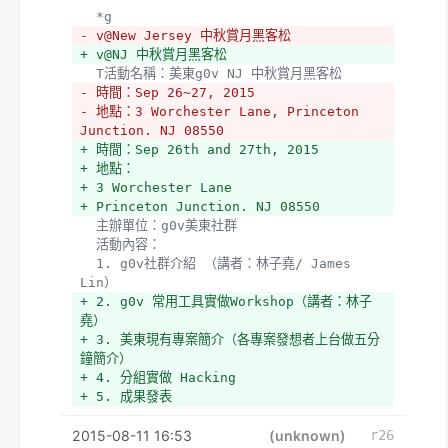
  *g
- v@New Jersey 中秋賞月黑客松
+ v@NJ 中秋賞月黑客松
  T活動名稱：美東g0v NJ 中秋賞月黑客松
- 時間：Sep 26~27, 2015
- 地點：3 Worchester Lane, Princeton 
Junction. NJ 08550 
+ 時間：Sep 26th and 27th, 2015
+ 地點：
+ 3 Worchester Lane
+ Princeton Junction. NJ 08550 
  主辦單位：g0v美東社群 
  活動內容：
  1. g0v社群介紹 （講者：林子堯/ James 
Lin）
+ 2. g0v 常用工具實做Workshop（講者：林子
堯）
+ 3. 美東現有專案簡介（各專案發想者上台做五分
鐘簡介）
+ 4. 分組實做 Hacking
+ 5. 成果發表 
+ （時間分配可以再討論）
2015-08-11 16:53
+ 
(unknown)
r26