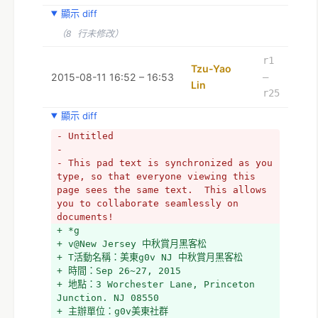
+ 活動簡介：
顯示 diff
+ 
+ *1. 認識「g0v」
（8 行未修改）
+ 
+ g0v 零時政府是一個推動資訊透明化的社群，致
r1
Tzu-Yao
力於開發公民參與社會的資訊平台與工具。 這個名
2015-08-11 16:52 – 16:53
–
Lin
稱源於以代表資訊的「零」，置入代表政府的gov， 
r25
目標是讓原本零散的公民能夠以開放資料及開源協作
來產生監督政府的力量。 g0v 社群歡迎每一個領域
顯示 diff
的人才前來提案、以及修改別人正在做或已經有成品
- Untitled
的專案， 或是去分析、解讀這些開放的資料。g0v 
- 
社群的座右銘是：「不要問為什麼『沒有人』做這
- This pad text is synchronized as you 
個，先承認你就是那個『沒有人』!」 所以，當你對
type, so that everyone viewing this 
台灣公共議題有不滿、覺得要有些改變時，就是加入 
page sees the same text.  This allows 
g0v 的最佳時機！
you to collaborate seamlessly on 
+ 
documents!
+ *2. 什麼是「黑客松」？我適合參加嗎？
+ *g
+ 
+ v@New Jersey 中秋賞月黑客松
+ 黑客松 hackathon 即 hacker's 
+ T活動名稱：美東g0v NJ 中秋賞月黑客松
marathon，就是把各種專長的人聚集在一起密集討
+ 時間：Sep 26~27, 2015
論、合作開發專案，在短短的一兩天內開發出專案原
+ 地點：3 Worchester Lane, Princeton 
型與參與者分享。為了開發能強化台灣公民社會的網
Junction. NJ 08550 
路平台，我們除了需要前後端程式設計師 and 
+ 主辦單位：g0v美東社群 
Designers, 我們也需要資料科學家、法律、會