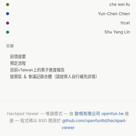
che wei liu
Yun-Chen Chien
ttcat
Shu Yang Lin
仔魚
目錄
Avross Hsiao
前情提要
tmonk
預定流程
Cheng En Hsieh
目前vTaiwan上的案子進度報告
提案區 ＆ 會議記錄合體（請提案人自行補充詳情）
Bess
Peace
fiorella
Yi-Hua Liang
Hackpad Viewer — 唯讀模式 — 由
歐噴有限公司 openfun.tw
維
小蟹 李
運 — 程式碼以 BSD 開源於
github.com/openfunltd/hackpad-
viewer