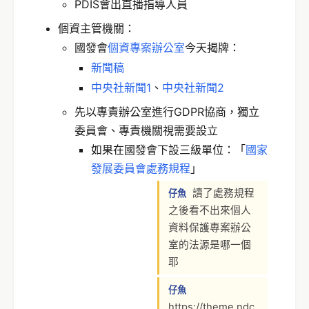
PDIS會出直播指導人員
個資主管機關：
國發會
個資專案辦公室
今天揭牌：
新聞稿
中央社新聞1
、
中央社新聞2
先以專責辦公室進行GDPR協商，獨立
委員會、專責機關視需要設立
如果在國發會下設三級單位：「
國家
發展委員會處務規程
」
讀了處務規程
仔魚
之後看不出來個人
資料保護專案辦公
室的法源是哪一個
耶
仔魚
https://theme.ndc.