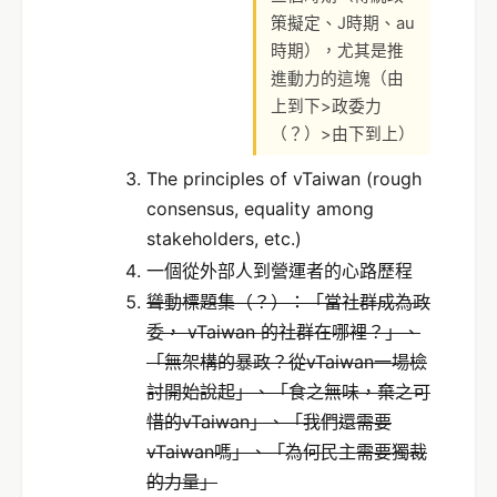
策擬定、J時期、au
時期），尤其是推
進動力的這塊（由
上到下>政委力
（？）>由下到上）
The principles of vTaiwan (rough
consensus, equality among
stakeholders, etc.)
一個從外部人到營運者的心路歷程
聳動標題集（？）：「當社群成為政
委， vTaiwan 的社群在哪裡？」、
「無架構的暴政？從vTaiwan一場檢
討開始說起」、「食之無味，棄之可
惜的vTaiwan」、「我們還需要
vTaiwan嗎」、「為何民主需要獨裁
的力量」