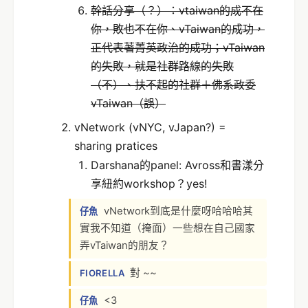
幹話分享（？）：vtaiwan的成不在
你，敗也不在你、vTaiwan的成功，
正代表著菁英政治的成功；vTaiwan
的失敗，就是社群路線的失敗
（不）、扶不起的社群＋佛系政委
vTaiwan（誤）
vNetwork (vNYC, vJapan?) =
sharing pratices
Darshana的panel: Avross和書漾分
享紐約workshop？yes!
vNetwork到底是什麼呀哈哈哈其
仔魚
實我不知道（掩面）一些想在自己國家
弄vTaiwan的朋友？
對 ~~
FIORELLA
<3
仔魚