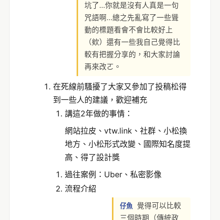
坑了...你就是沒有人真是一句
咒語啊...總之先亂寫了一些聳
動的標題看會不會比較好上
（欸）還有一些我自己覺得比
較有把握分享的，和大家討論
再來改ㄛ。
在死線前騷擾了大家又參加了投稿松得
到一些人的建議，歡迎補充
講這2年做的事情：
網站拉皮、vtw.link、社群、小松換
地方、小松形式改變、國際知名度提
高、得了設計獎
過往案例：Uber、私密影像
流程介紹
覺得可以比較
仔魚
三個時期（傳統政