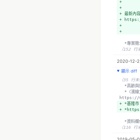
+ 
+ 
+ 最新內
+ https:
+ 
+ 
  *專案
（152 行
2020-12-2
顯示 diff
（35 行
  *高
  *〈濱線文化廊道〉參與式預算實驗計畫，哈瑪星十個里與鹽埕區八個里，票選出五萬，一案 20 萬，提案不設限 
https://
+ *基隆市
+ *https
  *資料
（116 行
2019-05-0