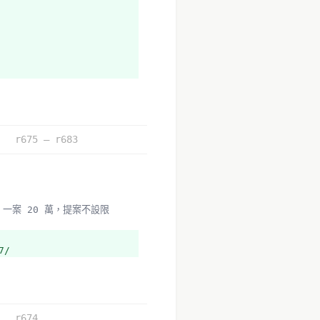
r675 – r683
7/
r674