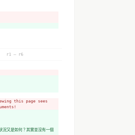
料內容（例：公務人員在什麼環節
r1 – r6
am-en-madrid-decide
wing this page sees 
uments!
狀況又是如何？其實並沒有一個