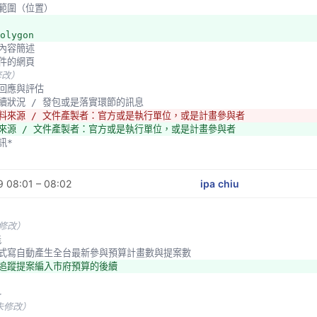
案的範圍（位置）
olygon
的內容簡述
案件的網頁
修改）
關的回應與評估
畫後續狀況 / 發包或是落實環節的訊息 
資料來源 / 文件產製者：官方或是執行單位，或是計畫參與者
料來源 / 文件產製者：官方或是執行單位，或是計畫參與者
資訊*
未修改）
 08:01 – 08:02
ipa chiu
未修改）
能
用程式寫自動產生全台最新參與預算計畫數與提案數
可追蹤提案編入市府預算的後續
料
未修改）