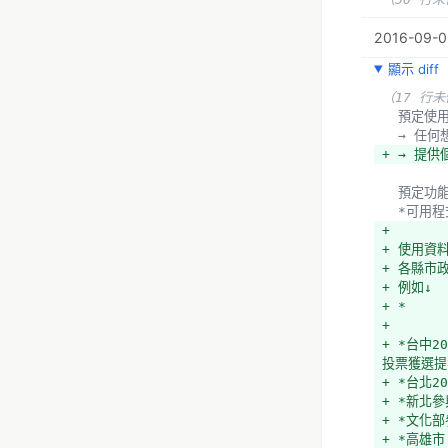
2016-09-05
顯示 diff
（17 行
  預定使
  → 
+ → 提
  預定功
  *可
+ 
+ 使用資
+ 各縣市
+ 例如↓
+ *
+ 
+ *台中20
投票獲選提案 
+ *台北20
+ *新北參與
+ *文化部
+ *高雄市