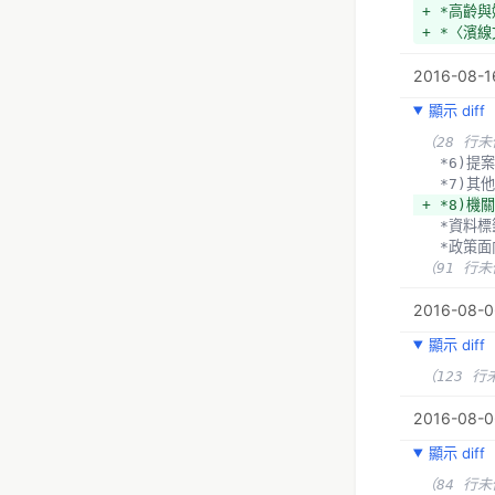
+ *高齡
+ *〈濱
https://
2016-08-1
+ 
+ *資料
顯示 diff
  *地
- *1.提
（28 行
- *2.提
  *6)
- *3.提
  *7)
- *4.
+ *8)
- *5)預
  *資料
- *6)提
  *政策
- *7)其
（91 行
- *8)
- *資料標
2016-08-0
+ *提案名
顯示 diff
+ *提案對
+ *提案
（123 行
+ *提案
+ *提案
2016-08-0
+ *提案人
+ *預算
顯示 diff
+ *該提
（84 行
+ *該計