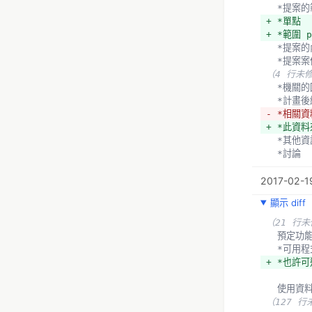
  *提
+ *單點
+ *範圍 p
  *提案
  *提案
（4 行未
  *機
  *計
- *相關
+ *此資
  *其他
  *討論
（99 行
2017-02-19
顯示 diff
（21 行
  預定功
  *可
+ *也許
  使用資
（127 行