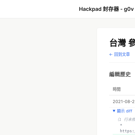
Hackpad 封存器 - g0v
台灣 
← 回到文章
編輯歷史
時間
2021-08-28
顯示 diff
（1 行未
  *
  http