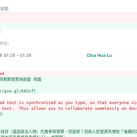
的回應與評估
前狀態
後續狀況 / 發包或是落實環節的訊息 
資料來源 / 文件產製者：官方或是執行單位，或是計畫參與者
訊*
露
執行機制不同，基本的提案體檢型項目為何？以及，如何掌握可以看出門道的資
演什麼積極或消極角色等）？
未修改）
提案是否能打散？例如新北市節電提案與台中市豐原區提案，適合並置嗎？
 01:26 – 01:26
Chia Hua Lu
類似專案
/backend.pbnyc.org/maps/?d=0&display_type=winners
ed
http://ideas.pbnyc.org/12/40.79575/-73.90623
參與預算提案與追蹤 地圖
ttps://decide.madrid.es/proposals/13105-control-del-sp
//goo.gl/K82xfl
位
籤
ad text is synchronized as you type, so that everyone vie
面向
 text.  This allows you to collaborate seamlessly on doc
介
未修改）
回應
市政府（或說政治人物）在推參與預算，但是呢？到底人民提案有哪些？後續的
似專案