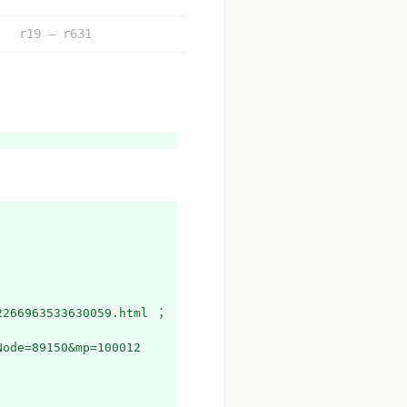
r19 – r631
66963533630059.html ； 
ode=89150&mp=100012