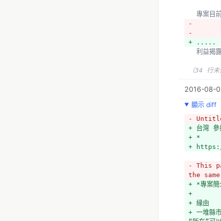
+ *機關
  專案目
+ *計畫
- 
+ *相關
- 
+ *其他資
+ .....
+ *討論
  利益揭
+ *各地
中參與、扮
（34 行
+ *每個
+ 
2016-08-06
+ *現有
+ http:/
顯示 diff
+ *
- Untitl
+ *紐約市：
+ 台灣 
+ *馬德里：h
+ *
+ 
+ https:
+ *資料欄
+ 資料標
- This p
  *政策
the same
  *紐約市
+ *專案簡
（27 行
+ 
  *政府
+ 緣由
+ 一堆縣
- 現有類