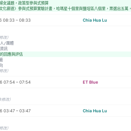
與婦女議題，政策型參與式預算
線文化廊道〉參與式預算實驗計畫，哈瑪星十個里與鹽埕區八個里，票選出五萬，一
www.facebook.com/KPB2016/
6 08:33 – 08:33
Chia Hua Lu
欄位構想
圖呈現人民提案的資料欄位如下
案對應的行政區（市 / 行政區 / 鎮 / 里)
未修改）
案名稱
提案人/團體
案的內容簡述
其他資訊
提案的範圍（位置）
機關的回應與評估
算金額或項目
標籤
案人/團體
面向
他資訊
未修改）
機關的回應與評估
籤
6 07:54 – 07:54
ET Blue
稱
應的行政區（市 / 行政區 / 鎮 / 里)
的範圍（位置）
未修改）
的內容簡述
案件的網頁
6 03:47 – 03:47
Chia Hua Lu
/團體
金額或項目
案所屬的年度計畫或特定主題計畫，例如「2015 永和區的提案屬於新北市節電
未修改）
畫的執行計畫團隊，例如「中山大學ＯＯＯＯ團隊」