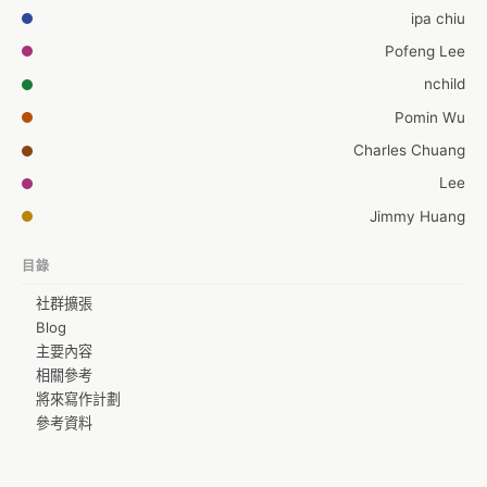
ipa chiu
Pofeng Lee
nchild
Pomin Wu
Charles Chuang
Lee
Jimmy Huang
Hsin-chan Chien
目錄
Tuiry Hsiao
社群擴張
WeiHung
Blog
Hanyu Chen
主要內容
相關參考
Chinian Wang
將來寫作計劃
venev
參考資料
joysponge03@gmail.com
allenlinli