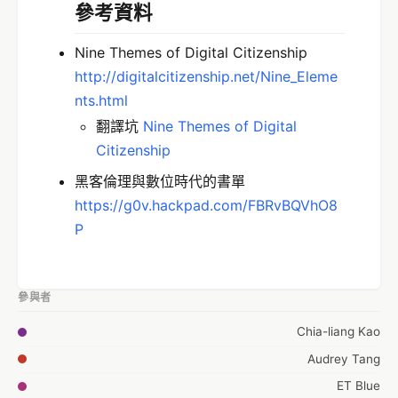
參考資料
Nine Themes of Digital Citizenship
http://digitalcitizenship.net/Nine_Eleme
nts.html
翻譯坑
Nine Themes of Digital
Citizenship
黑客倫理與數位時代的書單
https://g0v.hackpad.com/FBRvBQVhO8
P
參與者
Chia-liang Kao
Audrey Tang
ET Blue