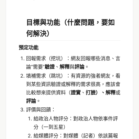
目標與功能（什麼問題，要如
何解決）
預定功能
回報需求（挖坑）：網友回報哪些消息、言
論“需要”
驗證
、
解釋
與
評論
。
填補需求（跳坑）：有資源的強者網友，看
到某些資訊驗證或解釋的需求很高，應該會
比較想來提供資料（
證實
、
打臉）、解釋
或
評論
。
評價與回饋：
給政治人物評分：對政治人物依事件評
分（一到五星）
給媒體評分：對媒體（記者）依該篇報