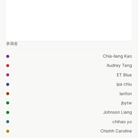
參與者
Chia-liang Kao
Audrey Tang
ET Blue
ipa chiu
lanfon
jbytw
Johnson Liang
chihao yo
Chiohh Caroline