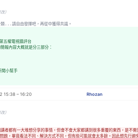
修改）
麼分類...請自由發揮吧，再從中獲得共識。
TV第五權電視牆評台
的簡報內容大概就是分三部分：
新聞小幫手 
 15:38 – 16:20
Rhozan
修改）
個講者都有一大堆想分享的事情，但會不會大家都講到很多重覆的東西，是不需
問題，畢竟看法不同、解決方式不同，但有些可能就會太多餘。因此想先行避免(