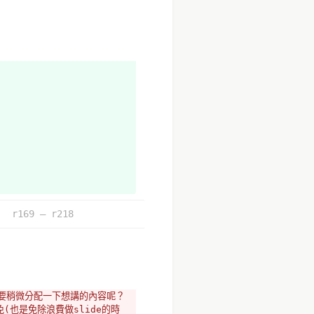
r169 – r218
要稍微分配一下想講的內容呢？ 
也是免除浪費做slide的時