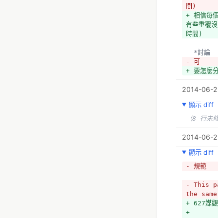
間)
+ 相信每
有些重覆沒
時間)
  *討論
- 可
+ 要怎麼
2014-06-2
顯示 diff
（8 行未
2014-06-22
顯示 diff
- 規範
- This p
the same
+ 627
+ 