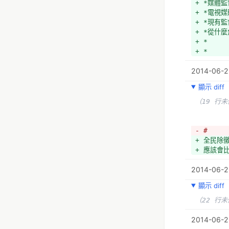
+ *媒體
+ *電視媒
+ *現有
+ *從什
+ *
+ *
2014-06-23
顯示 diff
（19 行
- #
+ 全民除
+ 應該會
2014-06-2
顯示 diff
（22 行
2014-06-23