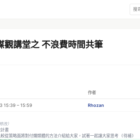
7媒觀講堂之 不浪費時間共筆
作者
 15:39 – 15:59
Rhozan
未修改）
黴計畫
會比較從策略面將對付爛媒體的方法介紹給大家，試著一起讓大家思考 (待補)