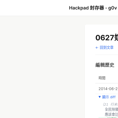
Hackpad 封存器 - g0v
062
← 回到文章
編輯歷史
時間
2014-06-23
顯示 diff
（21 行
  全民除
  應該