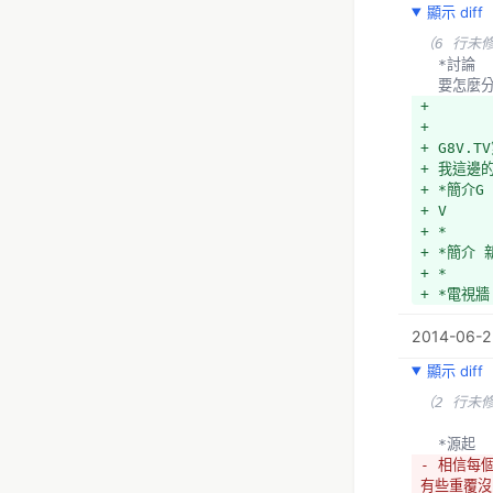
顯示 diff
（6 行未
  *討論
  要怎
+ 
+ 
+ G8V.
+ 我這邊
+ *簡介G
+ V
+ *
+ *簡介 
+ *
+ *電視牆
2014-06-22
顯示 diff
（2 行未
  *源起
- 相信每
有些重覆沒