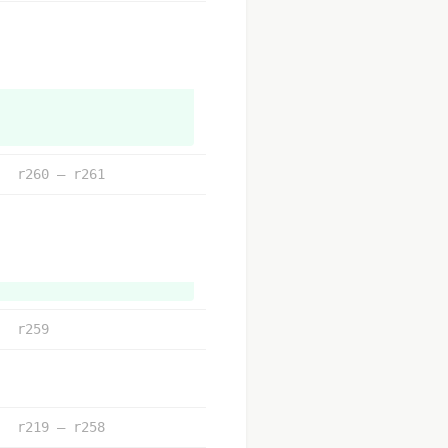
r260 – r261
r259
r219 – r258