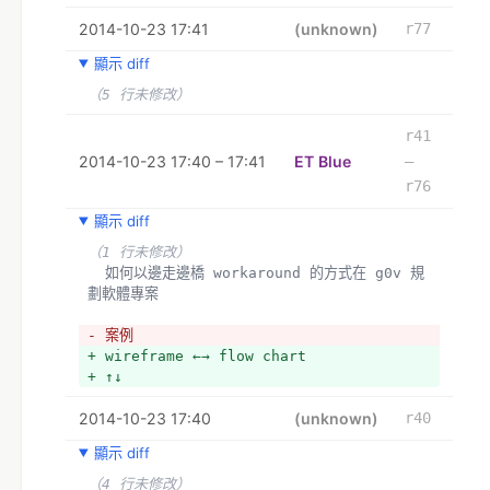
+ *step 9 於是開了 repo 不管三七二十一直接兜 
2014-10-23 17:41
html 跟 css
(unknown)
r77
+ *step 10 兜完 html 跟 css 以後，因為沒資
顯示 diff
料於是又卡住
+ *step 11 於是開始弄資料，比較沒種的手刻假 
（5 行未修改）
json，比較有種的直接幹 api 出來
+ *wireframe ←→ flow chart
r41
+ *    ↓
2014-10-23 17:40 – 17:41
ET Blue
–
+ *html mockup
r76
+ *    ↓
+ *data / api
顯示 diff
+ 
（1 行未修改）
+ 註：如果在 step 7 跟 step 8 之間卡住，通常
  如何以邊走邊橋 workaround 的方式在 g0v 規
代表專案規模太大，需要出動次元斬切割成幾個不同的
劃軟體專案
模組
+ 
- 案例
+ wireframe tool
+ wireframe ←→ flow chart
+ - 
+ ↑↓
2014-10-23 17:40
(unknown)
r40
顯示 diff
（4 行未修改）