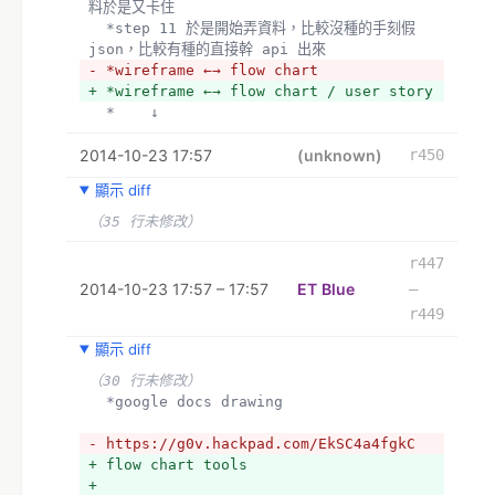
料於是又卡住
  *step 11 於是開始弄資料，比較沒種的手刻假 
json，比較有種的直接幹 api 出來
- *wireframe ←→ flow chart
+ *wireframe ←→ flow chart / user story
  *    ↓
  *html mockup
2014-10-23 17:57
（3 行未修改）
(unknown)
r450
  註：如果在 step 7 跟 step 8 之間卡住，通常
顯示 diff
代表專案規模太大，需要出動次元斬切割成幾個不同的
模組
（35 行未修改）
- wireframe tools
r447
+ wireframe / flow chart tools
2014-10-23 17:57 – 17:57
ET Blue
–
r449
  *手繪
（5 行未修改）
顯示 diff
  *google docs drawing
（30 行未修改）
  *google docs drawing
- flow chart tools
+ user story format
- https://g0v.hackpad.com/EkSC4a4fgkC
+ flow chart tools
- #
+ 
+ k