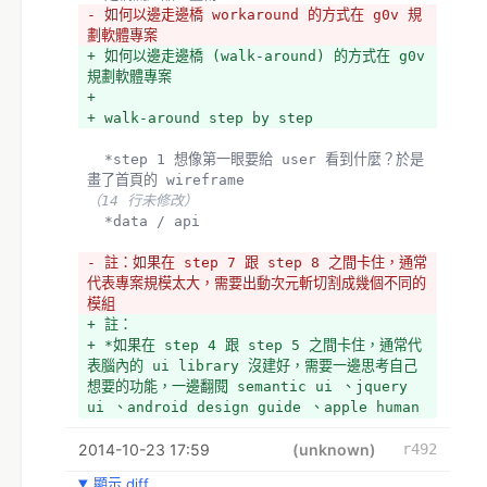
- 如何以邊走邊橋 workaround 的方式在 g0v 規
劃軟體專案
+ 如何以邊走邊橋 (walk-around) 的方式在 g0v 
規劃軟體專案
+ 
+ walk-around step by step
  *step 1 想像第一眼要給 user 看到什麼？於是
畫了首頁的 wireframe
（14 行未修改）
  *data / api
- 註：如果在 step 7 跟 step 8 之間卡住，通常
代表專案規模太大，需要出動次元斬切割成幾個不同的
模組
+ 註：
+ *如果在 step 4 跟 step 5 之間卡住，通常代
表腦內的 ui library 沒建好，需要一邊思考自己
想要的功能，一邊翻閱 semantic ui 、jquery 
ui 、android design guide 、apple human 
interface guidelines  的 ui component 範
2014-10-23 17:59
例，尋找可以套用到這個功能上的元件，每次找到，就
(unknown)
r492
會在腦內建立一個功能-元件連結。幾次以後腦內的 
顯示 diff