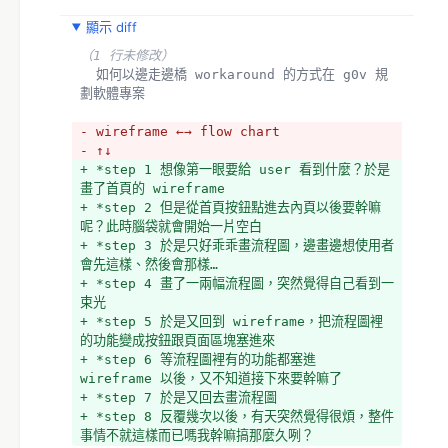
顯示 diff
（1 行未修改）
  如何以邊走邊橋 workaround 的方式在 g0v 規
劃軟體專案
- wireframe ←→ flow chart
- ↑↓
+ *step 1 想像第一眼要給 user 看到什麼？於是
畫了首頁的 wireframe
+ *step 2 但是從首頁按鈕點進去內頁以後要幹嘛
呢？此時腦袋就會開始一片空白
+ *step 3 於是只好乖乖畫流程圖，邊畫邊想使用者
會先這樣、然後會那樣…
+ *step 4 畫了一兩幅流程圖，突然覺得自己看到一
束光
+ *step 5 於是又回到 wireframe，把流程圖裡
的功能變成按鈕跟頁面區塊塞進來
+ *step 6 等流程圖裡有的功能都塞進 
wireframe 以後，又不知道接下來要幹嘛了
+ *step 7 於是又回去畫流程圖
+ *step 8 反覆幾次以後，有天突然覺得很煩，整件
事情不就這樣而已嗎我幹嘛搞那麼久咧？