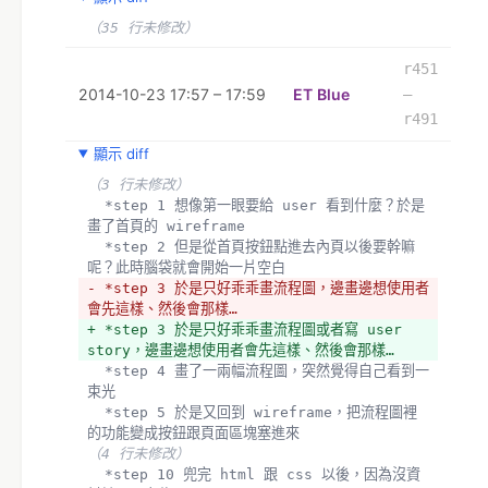
ui library 會漸漸成形，開始不需要看範例就能想
像什麼功能要用哪個 ui component。
（35 行未修改）
+ *如果在 step 7 跟 step 8 之間卡住，通常代
表專案規模太大，需要出動次元斬將專案切割成幾個不
r451
同的模組。
2014-10-23 17:57 – 17:59
ET Blue
–
r491
  wireframe / flow chart tools
（9 行未修改）
顯示 diff
  user story format
（3 行未修改）
  *step 1 想像第一眼要給 user 看到什麼？於是
- k
畫了首頁的 wireframe
+ justin style 
  *step 2 但是從首頁按鈕點進去內頁以後要幹嘛
+ kktix style 
呢？此時腦袋就會開始一片空白
+ socialtext style 
- *step 3 於是只好乖乖畫流程圖，邊畫邊想使用者
+ freestyle：只有 socialtext style 的 
會先這樣、然後會那樣…
nested checklist，使用者即自己的狗食適用
+ *step 3 於是只好乖乖畫流程圖或者寫 user 
story，邊畫邊想使用者會先這樣、然後會那樣…
  *step 4 畫了一兩幅流程圖，突然覺得自己看到一
束光
  *step 5 於是又回到 wireframe，把流程圖裡
的功能變成按鈕跟頁面區塊塞進來
（4 行未修改）
  *step 10 兜完 html 跟 css 以後，因為沒資