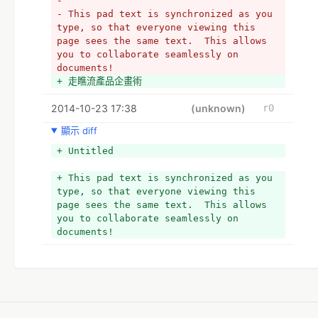
- 
- This pad text is synchronized as you 
type, so that everyone viewing this 
page sees the same text.  This allows 
you to collaborate seamlessly on 
documents!
+ 走瞧流產品企畫術
2014-10-23 17:38
(unknown)
r0
顯示 diff
+ Untitled
+ This pad text is synchronized as you 
type, so that everyone viewing this 
page sees the same text.  This allows 
you to collaborate seamlessly on 
documents!