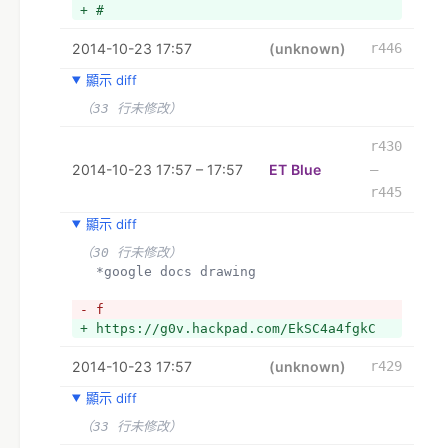
+ #
2014-10-23 17:57
(unknown)
r446
顯示 diff
（33 行未修改）
r430
2014-10-23 17:57 – 17:57
ET Blue
–
r445
顯示 diff
（30 行未修改）
  *google docs drawing
- f
+ https://g0v.hackpad.com/EkSC4a4fgkC
2014-10-23 17:57
(unknown)
r429
顯示 diff
（33 行未修改）