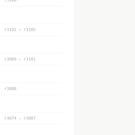
r3102 – r3105
r3089 – r3101
r3088
r3074 – r3087