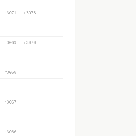
r3071 – r3073
r3069 – r3070
r3068
r3067
r3066