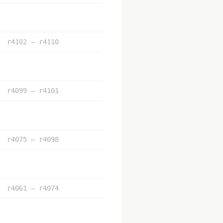
r4102 – r4110
r4099 – r4101
r4075 – r4098
r4061 – r4074