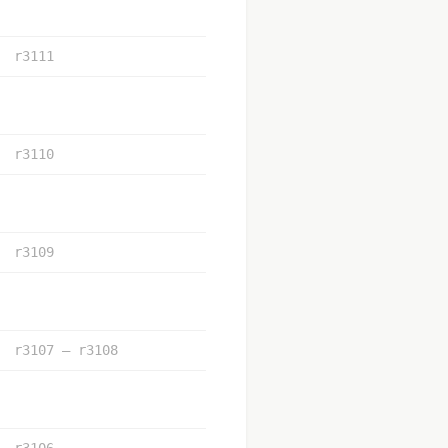
r3111
r3110
r3109
r3107 – r3108
r3106