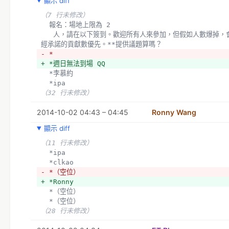
顯示 diff
（7 行未修改）
  報名：場地上限為 2
   人，請在以下簽到。歡迎所有人來參加，但假如人數爆掉，會以 50d50v.com 已
經承諾的貢獻數優先。**提供議題算嗎？
- *
+ *週日無法到場 QQ
  *李慕約
  *ipa
（32 行未修改）
2014-10-02 04:43 – 04:45
Ronny Wang
顯示 diff
（11 行未修改）
  *ipa
  *clkao
- *（空位）
+ *Ronny
  *（空位）
  *（空位）
（28 行未修改）