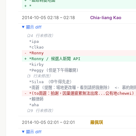
+ *藍綠轉變地圖
+ *
2014-10-05 02:18 – 02:18
Chia-liang Kao
顯示 diff
（24 行未修改）
  *ipa 
  *clkao
- *Ronny
+ *Ronny / 候選人新聞 API
  *kirby
  *Peggy (但是下午得離開) 
（3 行未修改）
  *Silva （中午得先走）
  *雨蒼 (提醒：場地更改囉，看到請把我刪除)  <- 慕約
- *(to雨蒼：拍謝，因巢運疲累無法出席...公有地chewei)
  *賴律師
  *aha
（29 行未修改）
2014-10-05 02:01 – 02:01
羅佩琪
顯示 diff