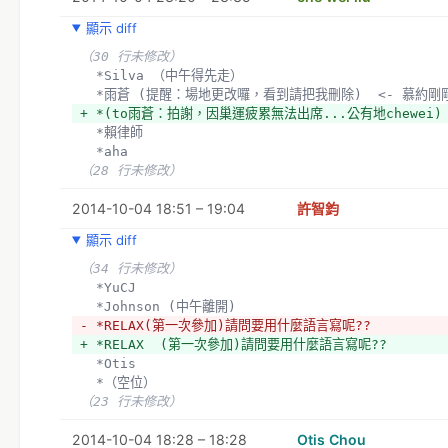
顯示 diff
（30 行未修改）
  *Silva （中午得先走）
  *雨蒼 (提醒：場地更改囉，看到請把我刪除)  <- 慕約
+ *(to雨蒼：拍謝，因巢運疲累無法出席...公有地chewei)
  *賴律師
  *aha
（28 行未修改）
2014-10-04 18:51 – 19:04
許智鈞
顯示 diff
（34 行未修改）
  *YuCJ
  *Johnson (中午離開)
- *RELAX(第一次參加)請問要用什麼語言寫呢??
+ *RELAX  (第一次參加)請問要用什麼語言寫呢??
  *Otis
  *（空位）
（23 行未修改）
2014-10-04 18:28 – 18:28
Otis Chou