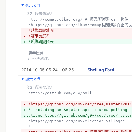
顯示 diff
（67 行未修改）
  http://comap.clkao.org/ # 投票所對應 osm 物件
  *https://github.com/clkao/comap長照辨認真正
- *藍綠轉變地圖
- *縣市長選舉
+ *藍綠轉變圖表 
  選舉臉書
（1 行未修改）
2014-10-05 06:24 – 06:25
Shelling Ford
顯示 diff
（62 行未修改）
  *ttps://github.com/g0v/poll
- *https://github.com/g0v/cec/tree/master/2014
+ * including an Angular app to show polling 
stationshttps://github.com/g0v/cec/tree/master
  *https://github.com/g0v/election-village*
  *