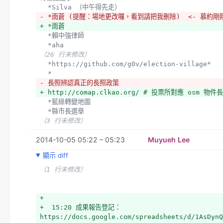
  *Silva （中午得先走）
- *雨蒼 (提醒：場地更改囉，看到請把我刪除)  <- 慕約
+ *雨蒼 
  *賴中強律師
  *aha
（26 行未修改）
  *https://github.com/g0v/election-village*
  *
- 長照辨認真正的長照政策
+ http://comap.clkao.org/ # 投票所對應 osm
  *藍綠轉變地圖
  *縣市長選舉
（3 行未修改）
2014-10-05 05:22 – 05:23
Muyueh Lee
顯示 diff
（1 行未修改）
+  
+  15:20 成果報告登記：
https://docs.google.com/spreadsheets/d/1AsDynQ