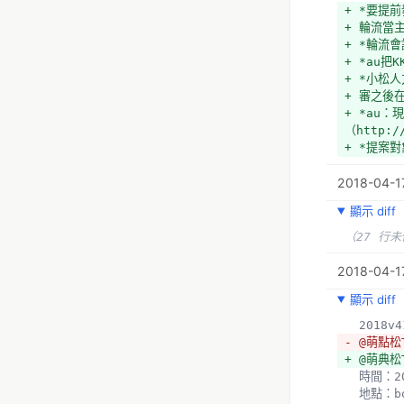
+ *要提
+ 輪流當
+ *輪流
+ *au把K
+ *小松
+ 審之後
+ *au
（http:
+ *提案
(跟提案單
2018-04-1
+ >>需
  *前情
顯示 diff
  41
- *問題
（27 行
- *資訊流
- *建立
2018-04-17
- *au不
顯示 diff
  *vTa
  *政
  2018v
- *問卷
- @萌點松
+ →au
+ @萌典松
  *應該在第一次接觸研究團隊時確認→建立Check list，確定雙方期待和時程（離上線多久以前要貼在哪邊公開給社
  時間：
群，給社群
  地點：b