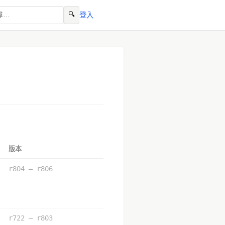
🔍
登入
版本
r804 – r806
r722 – r803