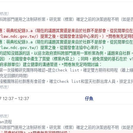
未修改）
府資料跨部門運用之法制研析案，研究案（標案）確定之前的決策過程不明（如是否放
u回應：萌典松紀錄3.a（現在的議題其實還是來自於社群不是部會，從民間單位
//law.ndc.gov.tw/）提案之後，從國發會法協中心來的。）*問卷無充足
u回應：萌典松紀錄3.a（現在的議題其實還是來自於社群不是部會，從民間單位
//law.ndc.gov.tw/）提案之後，從國發會法協中心來的。）
我的認知沒錯誤的話，以這次政府資料跨部門運用一案析案為例，議題來自社群
因），在國發會中產生了質變（標案內容上）；同時，避免質變的基石在於 vTa
府承辦單位）建立健康的溝通管道。*問卷無充足時間討論：
充足回饋的時間）
一次接觸團隊前社群應有會前會，確立Check list和當天社群出席人員，排定
未修改）
 12:37 – 12:37
仔魚
未修改）
iwan流程
府資料跨部門運用之法制研析案，研究案（標案）確定之前的決策過程不明（如是否放