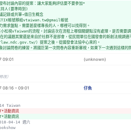
前發布討論內容的提案：讓大家能夠評估要不要參加*
主持人(要準時到)
會議記錄或共筆→值日生概念
KTIX帳號移給vtaiwan.tw@gmail帳號
人力需求盤點，需要甚麼樣專長的人，哪裡可以找得到。
在小松視vTaiwan的流程，討論這次在流程上哪個關鍵點沒有處理，是否需要
：現在的議題其實還是來自於社群不是部會，從民間單位在國發會的新創法規調適
//law.ndc.gov.tw/）提案之後，從國發會法協中心來的。
對象討論問卷的練習。將國巨第一次問卷內容重新審視，如果下一次遇到這樣的
位討論問卷時，主持人很重要；問卷改成適合vTaiwan的格式修改需要什麼技
7 09:01
要有問卷專長的人
(unknown)
提要：2018
2 和家華請教vtaiwan機制*出席：家華、雨蒼、tmonk、子魚、書漾、人和
：vTaiwan社群與機關、議題主責部會和研究單位之間的資訊不流通
未修改）
通機制：trello、maillist、FB、Slack，應該以何者為主？
固定的窗口與信賴關係
 08:16 – 09:01
仔魚
適合當窗口
iwan流程
府資料跨部門運用之法制研析案，研究案（標案）確定之前的決策過程不明（如是否放
414 Taiwan
無充足時間討論：
T*活動資訊
回應：萌典松紀錄3.a*問卷無充足時間討論：
T*活動資訊
2018-04-14 週六
充足回饋的時間）
ookshow