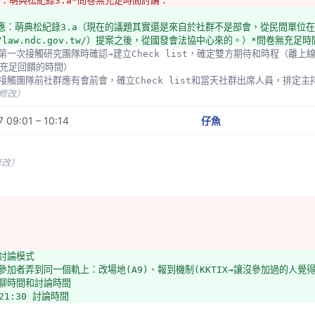
回應：萌典松紀錄3.a*問卷無充足時間討論：
u回應：萌典松紀錄3.a（現在的議題其實還是來自於社群不是部會，從民間單位
//law.ndc.gov.tw/）提案之後，從國發會法協中心來的。）*問卷無充足
充足回饋的時間）
一次接觸團隊前社群應有會前會，確立Check list和當天社群出席人員，排定
未修改）
 09:01 – 10:14
仔魚
修改）
的討論模式
把參加者弄到同一個軌上：改場地(A9)、報到機制(KKTIX→讓沒參加過的人
閒聊時間和討論時間
-21:30 討論時間