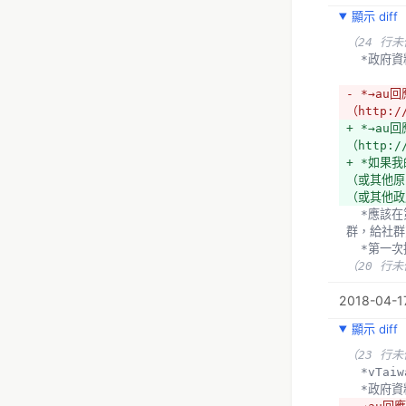
顯示 diff
（24 行
  *政
- *→a
（http:
+ *→a
（http:
+ *如果
（或其他原
（或其他政
  *應該在第一次接觸研究團隊時確認→建立Check list，確定雙方期待和時程（離上線多久以前要貼在哪邊公開給社
群，給社群
  *第
（20 行
2018-04-17
顯示 diff
（23 行
  *vTa
  *政