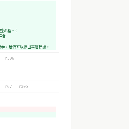
調整流程。(
平台
問卷，我們可以提出甚麼建議。
能）
r306
r67 – r305
上vtaiwan）