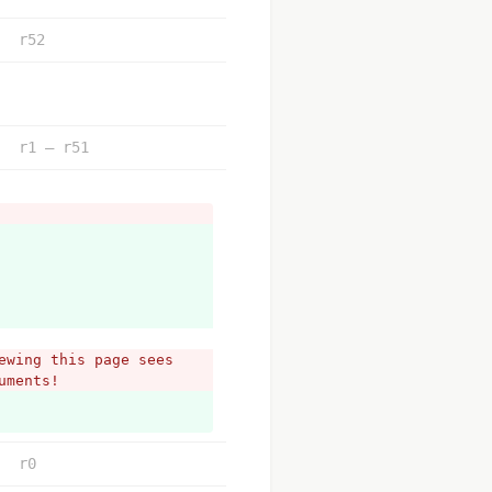
r52
r1 – r51
wing this page sees 
uments!
r0