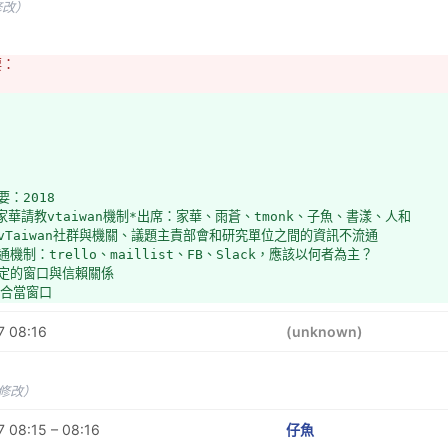
一次接觸團隊前社群應有會前會，確立Check list和當天社群出席人員，排定
修改）
要：
盤點出非做不可的事情&需求的人力與專業
：vTaiwan社群與機關、議題主責部會和研究單位之間的資訊不流通
通機制：trello、google group、FB、Slack，應該以何者為主？
固定的窗口與信賴關係
適合當窗口
大家沒有在同一個軌道上，如果沒有列入小松紀錄或沒有看紀錄就會不知道大家
要：2018
運作機制
和家華請教vtaiwan機制*出席：家華、雨蒼、tmonk、子魚、書漾、人和
太多軌資訊變得不流通，沒有人可以記錄
：vTaiwan社群與機關、議題主責部會和研究單位之間的資訊不流通
聊時間集中在現在寫的這區間之外
通機制：trello、maillist、FB、Slack，應該以何者為主？
有報名機制
固定的窗口與信賴關係
善第一次來的朋友，比較好進入狀況
適合當窗口
事先知道要討論什麼、決定要不要參加
wan流程
提前發布討論內容
7 08:16
資料跨部門運用之法制研析案，研究案（標案）確定之前的決策過程不明（如是否放
(unknown)
要透過一個社群自己發起的案例建立流程？
無充足時間討論：
中的流程
在第一次接觸研究團隊時確認→建立Check list，確定雙方期待和時程（離
人力能夠做到的流程
充足回饋的時間）
未修改）
.b.）０－＝［９ｏｐ*人力不足問題
次接觸團隊前社群應有會前會，確立Check list和當天社群出席人員，排定主
→研究單位的期待是完成標案（可能容易有預設立場），社群可以幫忙轉方向盤
 08:15 – 08:16
仔魚
用議題來凝聚社群人力？