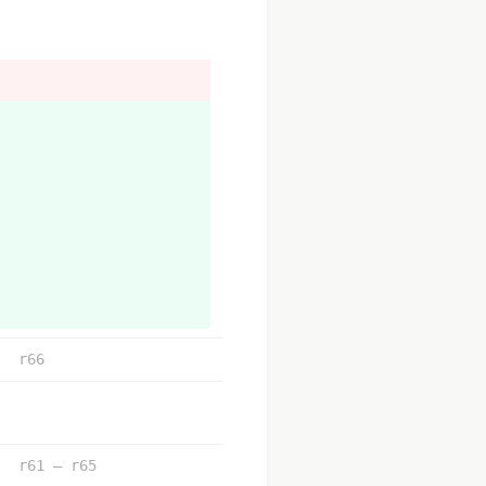
主持人和時程
在幹嘛
上vtaiwan）
r66
上線多久以前要貼在哪邊公開給社
持人和時程
r61 – r65