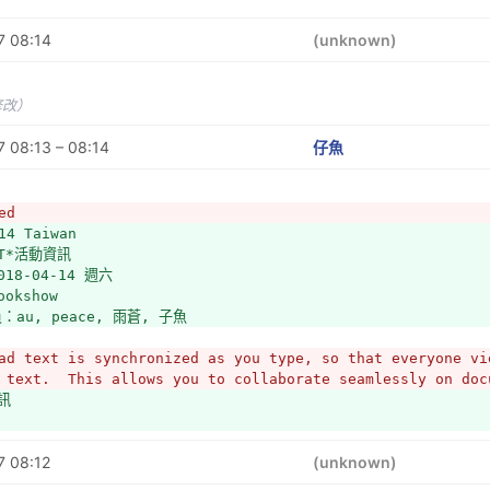
7 08:14
(unknown)
修改）
 08:13 – 08:14
仔魚
ed
14 Taiwan
T*活動資訊
18-04-14 週六
okshow
：au, peace, 雨蒼, 子魚
ad text is synchronized as you type, so that everyone vie
 text.  This allows you to collaborate seamlessly on doc
訊
7 08:12
(unknown)