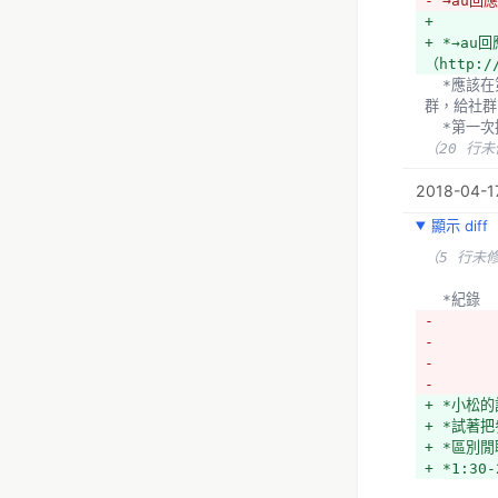
- →au
+ 
+ *→a
（http:
  *應該在第一次接觸研究團隊時確認→建立Check list，確定雙方期待和時程（離上線多久以前要貼在哪邊公開給社
群，給社群
  *第
（20 行
2018-04-17
顯示 diff
（5 行未
  *紀錄
- 
- 
- 
- 
+ *小松
+ *試著
+ *區別
+ *1:30