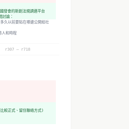
在國發會的新創法規調適平台
時間討論：
主持人和時程
r307 – r718
覺得比較正式、留住聯絡方式)