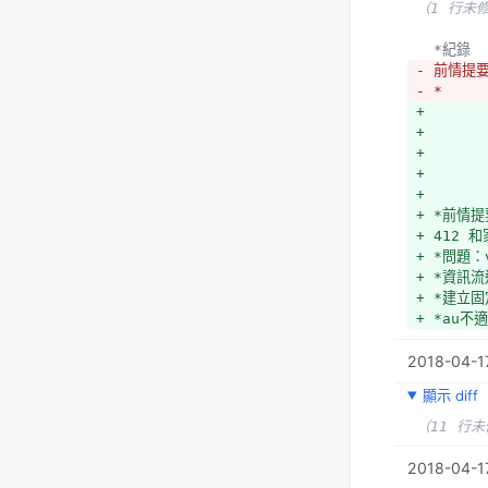
  *第
（1 行未
- *
- 
  *紀錄
- *
- 前情提
- *v
- *
+ *重新
+ 
+ *問題
+ 
+ *資訊流
+ 
+ *建立
+ 
+ *au不
+ 
+ *小松
+ *前情提
+ *小松
+ 412 
+ *小松
+ *問題
+ *把閒
+ *資訊流
+ *如果
+ *建立
+ *→友
+ *au不
+ *可以
+ *vTai
+ *→要
2018-04-1
+ *政府
+ *要不
+ *問卷
+ *理想
顯示 diff
+ *應該
+ *目前
群，給社群
（11 行
+ （→5
+ *第一
+ *外包
  *
2018-04-17
+ *應該
+ 