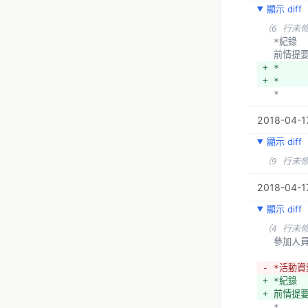
+ **
顯示 diff
  *
+ *v
（6 行未
  *紀錄
  前情提
+ *
+ *
  *
2018-04-1
顯示 diff
（9 行未
2018-04-17
顯示 diff
（4 行未
  參加人
- *活動資
+ *紀錄
+ 前情提
  *