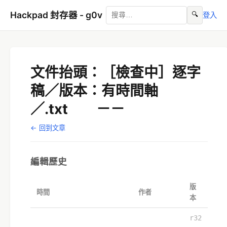
Hackpad 封存器 - g0v
🔍
登入
文件抬頭：［檢查中］逐字
稿／版本：有時間軸
／.txt －－
← 回到文章
編輯歷史
版
時間
作者
本
r32