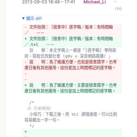
2013-09-03 16:46 – 17:41
Michael_Li
–
r66
顯示 diff
- 文件抬頭：［檢查中］逐字稿／版本：有時間軸
／　　－－
+ 文件抬頭：［檢查中］逐字稿／版本：有時間軸
／.txt　　－－
  註　　解：本文字稿上一層是「[逐字稿] 零時政
府，寫程式改變社會 (g0v x 深音網路廣播) 」
- 說　　明：為了維護方便、也就是檢查錯字，也考
慮日後有其他運用，這份是加上時間標記的逐字稿。
- 
- 
+ 說　　明：為了維護方便、主要是檢查錯字，也考
慮日後有其他運用，這份是加上時間標記的逐字稿。
  /*
（3 行未修改）
  小技巧︰下載之後，用 VLC 調慢速度，可以比較
容易聽出一字一句。
  */
+ 