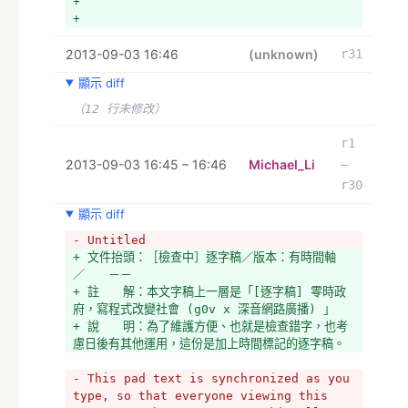
+ 
+ 
+ ／＊
2013-09-03 16:46
+ －－－－－－－－－－－－－－－－－－－－－－
(unknown)
r31
－－
顯示 diff
+ 工作小計
+ （１）用計時器計算，最少花了２小時２４分４１
（12 行未修改）
秒，但其實有超過。
+ （２）時間是２０１３－０９－０３晚間
r1
+ －－－－－－－－－－－－－－－－－－－－－－
2013-09-03 16:45 – 16:46
Michael_Li
–
－－
r30
+ 
+    45:00 ~ 50:00 逐字稿
顯示 diff
+ 
- Untitled
+     認領人：Michael_LI（備註：可能有人不喜
+ 文件抬頭：［檢查中］逐字稿／版本：有時間軸
歡看有時間標記，會修改掉，這個檔案（鏈）保留標
／　　－－
記，以便日後維修使用。）
+ 註　　解：本文字稿上一層是「[逐字稿] 零時政
+ 
府，寫程式改變社會 (g0v x 深音網路廣播) 」
+     recheck:
+ 說　　明：為了維護方便、也就是檢查錯字，也考
+ 
慮日後有其他運用，這份是加上時間標記的逐字稿。
+ 　　求援︰在Time=47:12，有個/*英文名詞*/是
「流動式民主系統」，請幫忙填上。
- This pad text is synchronized as you 
+ 
type, so that everyone viewing this 
+ --PS.正在改比較書面化的版本--