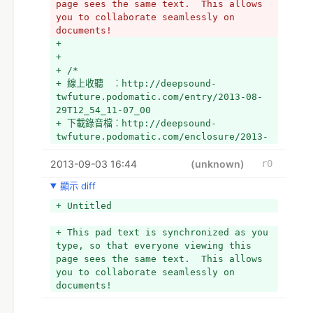
page sees the same text.  This allows 
+ 
you to collaborate seamlessly on 
+ /*英文名詞*/
documents!
+ 
+ 
+ //完整版
+ 
+ Time=44:46
+ /*
+ 酥餅︰ＯＫ，那～其實大家看到…像我看到G0V在做
+ 線上收聽　︰http://deepsound-
這些專案，其實我最有興趣的是說，像這樣子的分散
twfuture.podomatic.com/entry/2013-08-
式寫作方式，有沒有可能運用在其他場域，筱葳認為
29T12_54_11-07_00
呢？
+ 下載錄音檔︰http://deepsound-
+ 
twfuture.podomatic.com/enclosure/2013-
+ Time=45:01
08-29T12_54_11-07_00.mp3
+ ipa︰我覺得、欸現階段等於說…在G0V內部也在…
2013-09-03 16:44
+ 
(unknown)
r0
你想參加就是…所以G0V這社群也在學習，因為其實用
+ 小技巧︰下載之後，用 VLC 調慢速度，可以比較
這樣的方式做事情的人，在之前可能就只有寫程式而
顯示 diff
容易聽出一字一句。
且是開源的這個 (酥餅︰Open Source 這一個、嗯
+ */
哼) ～對；那、我們現在嘗試或這個實驗就是說，怎
+ Untitled
麼樣用這些軟體去參與社會，那～有點像、好像我們
是做軍火研發，做這些武器那是不是可以供給ＮＧＯ
+ This pad text is synchronized as you 
組織，或是議題關注者使用 (酥餅︰是！)， 他是不
type, so that everyone viewing this 
是更快速的了解議題，更快速的去宣傳，更清楚的把
page sees the same text.  This allows 
這個很複雜的東西講的更清楚；以前、可能需要很多
you to collaborate seamlessly on 
錢很多時間(酥餅︰嗯哼)很多人力，那、這種也算是
documents!
一種參與。
+ 