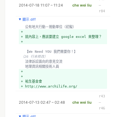
+ *土地個案關係人與關注者
2014-07-18 11:07 – 11:24
che wei liu
–
+ *環境與土地公益信託執行者
+ *關聯議題的關注者（例如，原住民土地運動與公土
r84
緊密相關）
顯示 diff
+ *地產線、政商結構線的媒體從業人員
+ *有意願協助的代議人員
  公有地大行動－捲動單位（初擬）
+ *有意願協助的公部門人員
+ 
+ *有意願協助的土開從業人員
+ 就內容上，應該要建立 google excel 來整理？
+ *有意願協助的地政從業人員 
+ 
+ *資料庫建置的程式人員
+ *GIS 應用的程式人員 
  【We Need YOU 我們需要你！】
+ *資料呈現的程式人員
（26 行未修改）
+ *行動企劃的構想人員
  法律訴訟面向的意見交流
+ *結合 g0v 其他專案（例如動民主網路決策工具） 
  地理資訊相關技術人員
+ 
- *實體行動與相關團體單位捲動：
+ 
+ *實體行動與相關團體單位捲動與捲動方法
+ 祐生基金會
+ http://www.archilife.org/
  *
（2 行未修改）
r43
  法律訴訟面向的意見交流
2014-07-13 02:47 – 02:48
che wei liu
–
  地理資訊相關技術人員
r46
- 
顯示 diff