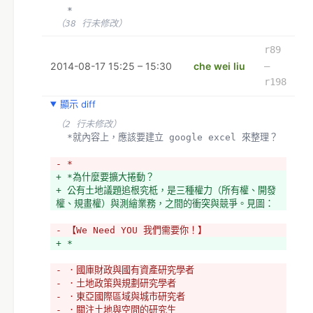
+ 台灣農村陣線
  *
+ 荒野保護協會
（38 行未修改）
+ 反迫遷連線
r89
2014-08-17 15:25 – 15:30
che wei liu
–
r198
顯示 diff
（2 行未修改）
  *就內容上，應該要建立 google excel 來整理？
- *
+ *為什麼要擴大捲動？
+ 公有土地議題追根究柢，是三種權力（所有權、開發
權、規畫權）與測繪業務，之間的衝突與競爭。見圖：
- 【We Need YOU 我們需要你！】
+ *
- ．國庫財政與國有資產研究學者
- ．土地政策與規劃研究學者
- ．東亞國際區域與城市研究者 
- ．關注土地與空間的研究生