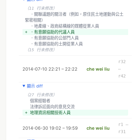
+ 機構
（11 行未修改）
  祐生基金會
  ．關聯議題的關注者（例如，原住民土地運動與公土
  http://www.archilife.org/
緊密相關）
+ 
  ．地產線、政商結構線的媒體從業人員
+ 
+ ．有意願協助的代議人員
+ 方法初擬
  ．有意願協助的公部門人員
+ 
  ．有意願協助的土開從業人員
+ *
（15 行未修改）
r32
2014-07-10 22:21 – 22:22
che wei liu
–
r42
顯示 diff
（27 行未修改）
  個案經驗者
  法律訴訟面向的意見交流
+ 地理資訊相關技術人員
r1 –
2014-06-30 19:02 – 19:59
che wei liu
r31