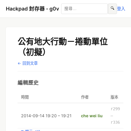
Hackpad 封存器 - g0v
🔍
登入
公有地大行動－捲動單位
（初擬）
← 回到文章
編輯歷史
時間
作者
版本
r299
2014-09-14 19:20 – 19:21
che wei liu
–
r336