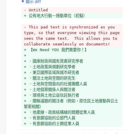
顯示 diff
- Untitled
+ 公有地大行動－捲動單位（初擬）
- This pad text is synchronized as you 
type, so that everyone viewing this page 
sees the same text.  This allows you to 
collaborate seamlessly on documents!
+ 【We Need YOU 我們需要你！】
+ 
+ ．國庫財政與國有資產研究學者
+ ．土地政策與規劃研究學者
+ ．東亞國際區域與城市研究者 
+ ．關注土地與空間的研究生
+ ．土地與空間面向的社運團體人員
+ ．土地個案關係人與關注者
+ ．環境與土地公益信託執行者
+ ．關聯議題的關注者（例如，原住民土地運動與公土
緊密相關）
+ ．地產線、政商結構線的媒體從業人員
+ ．有意願協助的公部門人員
+ ．有意願協助的土開從業人員
+ ．有意願協助的地政從業人員 