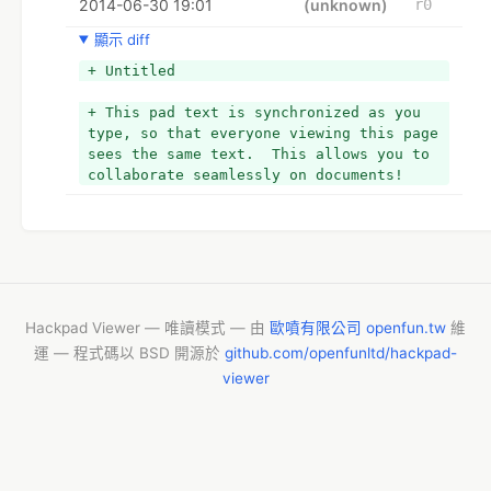
2014-06-30 19:01
+ ．資料庫建置的程式人員
(unknown)
r0
+ ．GIS 應用的程式人員 
顯示 diff
+ ．資料呈現的程式人員
+ ．行動企劃的構想人員
+ Untitled
+ ．結合 g0v 其他專案（例如動民主網路決策工具） 
+ 
+ This pad text is synchronized as you 
+ 
type, so that everyone viewing this page 
+ *實體行動與相關團體單位捲動：
sees the same text.  This allows you to 
+ 
collaborate seamlessly on documents!
+ *
+ 
+ 個案經驗者
+ 法律訴訟面向的意見交流
Hackpad Viewer — 唯讀模式 — 由
歐噴有限公司 openfun.tw
維
運 — 程式碼以 BSD 開源於
github.com/openfunltd/hackpad-
viewer