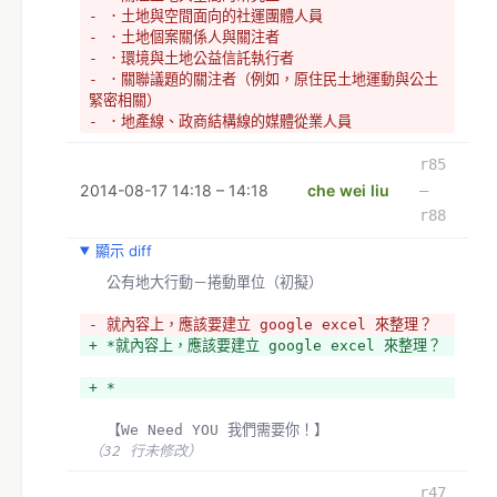
- ．土地與空間面向的社運團體人員
- ．土地個案關係人與關注者
- ．環境與土地公益信託執行者
- ．關聯議題的關注者（例如，原住民土地運動與公土
緊密相關）
- ．地產線、政商結構線的媒體從業人員
- ．有意願協助的代議人員
- ．有意願協助的公部門人員
r85
- ．有意願協助的土開從業人員
2014-08-17 14:18 – 14:18
che wei liu
–
- ．有意願協助的地政從業人員 
r88
- ．資料庫建置的程式人員
- ．GIS 應用的程式人員 
顯示 diff
- ．資料呈現的程式人員
  公有地大行動－捲動單位（初擬）
- ．行動企劃的構想人員
- ．結合 g0v 其他專案（例如動民主網路決策工具） 
- 就內容上，應該要建立 google excel 來整理？
+ 四個面向，其衍生出來的人類與機構單位，簡單列舉
+ *就內容上，應該要建立 google excel 來整理？
如下：
+ *
+ *國庫財政與國有資產研究學者
+ *土地政策與規劃研究學者
  【We Need YOU 我們需要你！】
+ *東亞國際區域與城市研究者 
（32 行未修改）
+ *關注土地與空間的研究生
+ *土地與空間面向的社運團體人員
r47