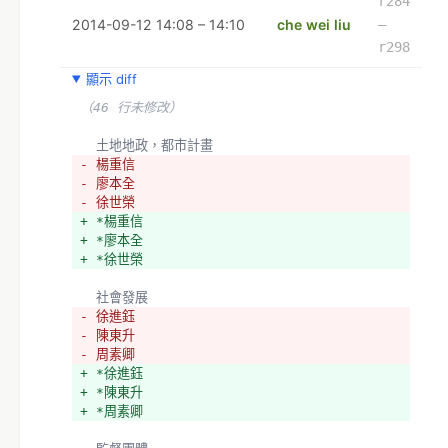
+ *反迫遷連線 (土地開發)
r284
2014-09-12 14:08 – 14:10
che wei liu
–
r298
顯示 diff
（46 行未修改）
  土地地政，都市計畫
- 楊重信
- 廖本全
- 徐世榮
+ *楊重信
+ *廖本全
+ *徐世榮
  社會發展
- 徐進鈺
- 陳東升
- 周素卿
+ *徐進鈺
+ *陳東升
+ *周素卿