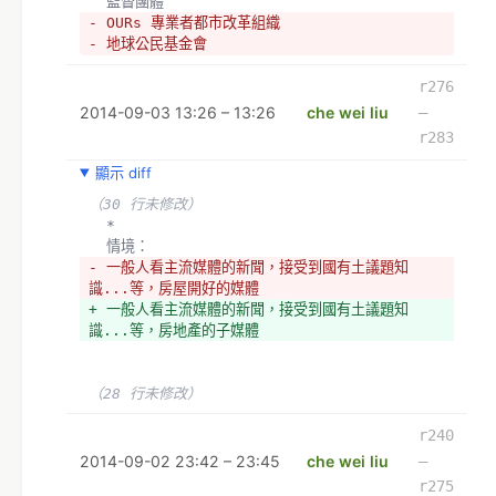
  監督團體
- OURs 專業者都市改革組織
- 地球公民基金會
- 台灣農村陣線
- 荒野保護協會
r276
- 反迫遷連線
2014-09-03 13:26 – 13:26
che wei liu
–
+ *OURs 專業者都市改革組織
r283
+ *地球公民基金會
+ *台灣城鄉發展學會
顯示 diff
+ *台灣農村陣線
（30 行未修改）
+ *荒野保護協會
  *
+ *反迫遷連線
  情境：
- 一般人看主流媒體的新聞，接受到國有土議題知
識...等，房屋開好的媒體
+ 一般人看主流媒體的新聞，接受到國有土議題知
識...等，房地產的子媒體
（28 行未修改）
r240
2014-09-02 23:42 – 23:45
che wei liu
–
r275