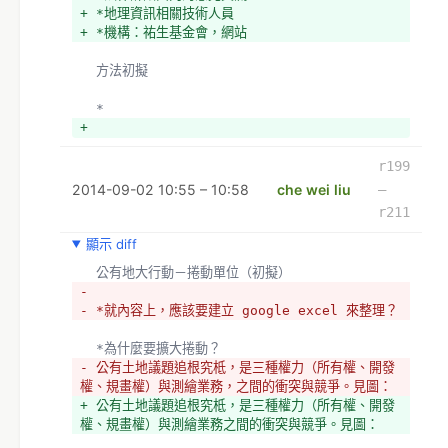
+ *地理資訊相關技術人員
+ *機構：祐生基金會，網站
  方法初擬
  *
+ 
+ 
+ *土地議題諮詢對象
r199
+ 
2014-09-02 10:55 – 10:58
che wei liu
–
+ 土地地政，都市計畫
r211
+ 楊重信
+ 廖本全
顯示 diff
+ 徐世榮
  公有地大行動－捲動單位（初擬）
+ 
- 
+ 社會發展
- *就內容上，應該要建立 google excel 來整理？
+ 徐進鈺
+ 陳東升
  *為什麼要擴大捲動？
+ 周素卿
- 公有土地議題追根究柢，是三種權力（所有權、開發
+ 
權、規畫權）與測繪業務，之間的衝突與競爭。見圖：
+ 監督團體
+ 公有土地議題追根究柢，是三種權力（所有權、開發
+ OURs 專業者都市改革組織
權、規畫權）與測繪業務之間的衝突與競爭。見圖：
+ 地球公民基金會