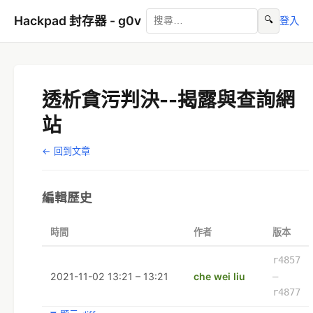
Hackpad 封存器 - g0v
🔍
登入
透析貪污判決--揭露與查詢網
站
← 回到文章
編輯歷史
時間
作者
版本
r4857
2021-11-02 13:21 – 13:21
che wei liu
–
r4877