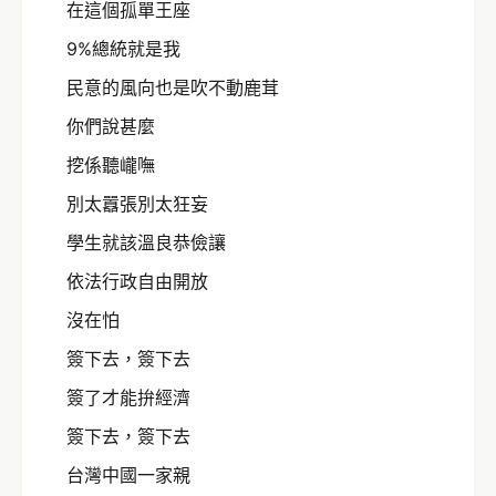
在這個孤單王座
9%總統就是我
民意的風向也是吹不動鹿茸
你們說甚麼
挖係聽巄嘸
別太囂張別太狂妄
學生就該溫良恭儉讓
依法行政自由開放
沒在怕
簽下去，簽下去
簽了才能拚經濟
簽下去，簽下去
台灣中國一家親