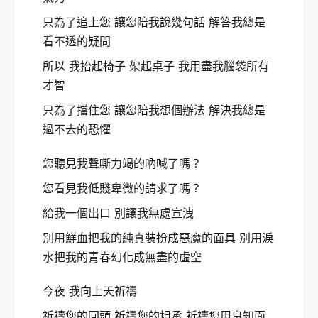
只為了追上您 讓您陪我說幾句話 解答我總是
看不透的疑問
所以 我抬起椅子 架起桌子 我用盡我腦袋所有
才智
只為了擋住您 讓您陪我想個辦法 解決我總是
過不去的恐懼
您聽見我聲嘶力竭的吶喊了嗎？
您看見我低賤卑微的請求了嗎？
給我一個出口 別讓我無處宣洩
別用鮮血把我的純真裝扮成惡魔的面具 別用淚
水把我的青春幻化成無盡的虛空
今夜 我向上天祈禱
祈禱您的回頭 祈禱您的坦承 祈禱您用良知面