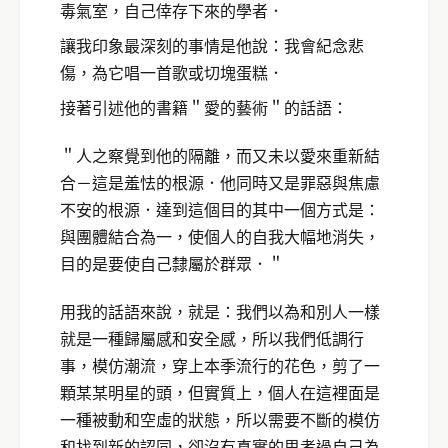
毒氣室，自己倖存下來的學者．
讓我印象最深刻的事情是他說：我會紀念悲
傷，為它唱一首歌或切塊蛋糕．
接著引述他的書籍＂愛的藝術＂的話語：
＂人之察覺到他的隔離，而又未以愛來重新結
合－這是羞怯的根源．他同時又是罪惡與焦慮
不安的根源．達到這個目的其中一個方式是：
與團體結合為一，使個人的自我大幅地消失，
目的是要使自己隸屬於群眾．＂
用我的話語來說，就是：我們以為和別人一樣
就是一種歸屬感和安全感，所以我們低調行
事，模仿潮流，穿上本季流行的花色，剪了一
顆某某明星的頭，但實質上，個人在這裡面是
一種被動和空虛的狀態，所以需要不斷的模仿
和找到新的認同，卻沒有真實的思考過自己為