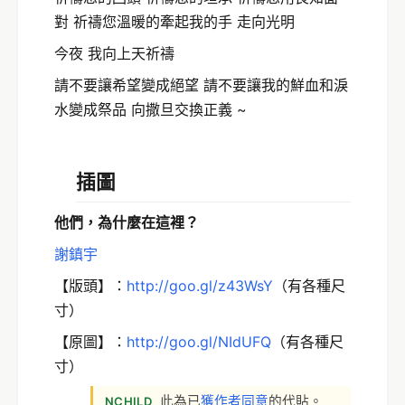
對 祈禱您溫暖的牽起我的手 走向光明
今夜 我向上天祈禱
請不要讓希望變成絕望 請不要讓我的鮮血和淚
水變成祭品 向撒旦交換正義 ~
插圖
他們，為什麼在這裡？
謝鎮宇
【版頭】：
http://goo.gl/z43WsY
（有各種尺
寸）
【原圖】：
http://goo.gl/NIdUFQ
（有各種尺
寸）
此為已
獲作者同意
的代貼。
NCHILD