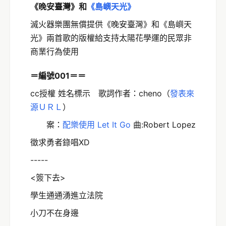
《晚安臺灣》和
《島嶼天光》
滅火器樂團無償提供《晚安臺灣》和《島嶼天
光》兩首歌的版權給支持太陽花學運的民眾非
商業行為使用
＝編號001＝＝
cc授權 姓名標示 歌詞作者：cheno（
發表來
源ＵＲＬ
）
案：
配樂使用 Let It Go
曲:Robert Lopez
徵求勇者錄唱XD
-----
<簽下去>
學生通通湧進立法院
小刀不在身邊