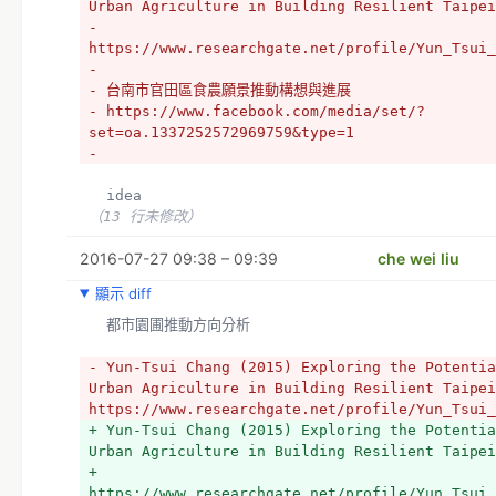
Urban Agriculture in Building Resilient Taipei
- 
https://www.researchgate.net/profile/Yun_Tsui_
- 
- 台南市官田區食農願景推動構想與進展
- https://www.facebook.com/media/set/?
set=oa.1337252572969759&type=1
- 
  idea
（13 行未修改）
2016-07-27 09:38 – 09:39
che wei liu
顯示 diff
  都市園圃推動方向分析
- Yun-Tsui Chang (2015) Exploring the Potentia
Urban Agriculture in Building Resilient Taipei
https://www.researchgate.net/profile/Yun_Tsui_
+ Yun-Tsui Chang (2015) Exploring the Potentia
Urban Agriculture in Building Resilient Taipei
+ 
https://www.researchgate.net/profile/Yun_Tsui_