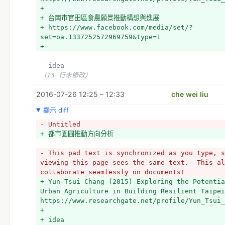
+ 
+ 台南市官田區食農願景推動構想與進展
+ https://www.facebook.com/media/set/?
set=oa.1337252572969759&type=1
+ 
  idea
（13 行未修改）
2016-07-26 12:25 – 12:33
che wei liu
顯示 diff
- Untitled
+ 都市園圃推動方向分析
- This pad text is synchronized as you type, s
viewing this page sees the same text.  This al
collaborate seamlessly on documents!
+ Yun-Tsui Chang (2015) Exploring the Potentia
Urban Agriculture in Building Resilient Taipei
https://www.researchgate.net/profile/Yun_Tsui_
+ 
+ idea