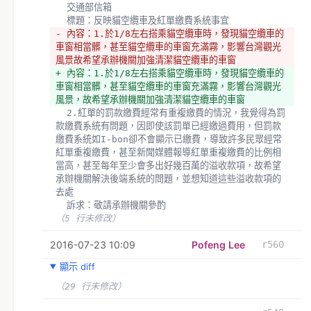
  交通部信箱 
  標題：反映貓空纜車及紅單繳費系統事宜
- 內容：1.於1/8左右搭乘貓空纜車時，發現貓空纜車的
車窗相當髒，甚至貓空纜車的車窗充滿霧，影響台灣觀光
風景故希望承辦機關加強清潔貓空纜車的車窗
+ 內容：1.於1/8左右搭乘貓空纜車時，發現貓空纜車的
車窗相當髒，甚至貓空纜車的車窗充滿霧，影響台灣觀光
風景，故希望承辦機關加強清潔貓空纜車的車窗
  2.紅單的罰款繳費經常有重複繳費的情況，我覺得為罰
款繳費系統有問題，因即使該罰單已經繳過費用，但罰款
繳費系統如I-bon卻不會顯示已繳費，導致許多民眾經常
紅單重複繳費，甚至新聞媒體報導紅單重複繳費的比例相
當高，甚至每年至少會多出好幾百萬的溢收款項，故希望
承辦機關解決後端系統的問題，並想知道這些溢收款項的
去處
  訴求：敬請承辦機關參酌
（5 行未修改）
2016-07-23 10:09
Pofeng Lee
r560
顯示 diff
（29 行未修改）