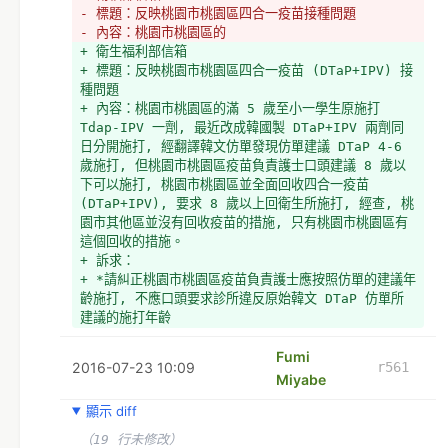
- 標題：反映桃園市桃園區四合一疫苗接種問題
- 內容：桃園市桃園區的
+ 衛生福利部信箱
+ 標題：反映桃園市桃園區四合一疫苗 (DTaP+IPV) 接
種問題
+ 內容：桃園市桃園區的滿 5 歲至小一學生原施打 
Tdap‐IPV 一劑, 最近改成韓國製 DTaP+IPV 兩劑同
日分開施打, 經翻譯韓文仿單發現仿單建議 DTaP 4-6 
歲施打, 但桃園市桃園區疫苗負責護士口頭建議 8 歲以
下可以施打, 桃園市桃園區並全面回收四合一疫苗
(DTaP+IPV), 要求 8 歲以上回衛生所施打, 經查, 桃
園市其他區並沒有回收疫苗的措施, 只有桃園市桃園區有
這個回收的措施。
+ 訴求：
+ *請糾正桃園市桃園區疫苗負責護士應按照仿單的建議年
齡施打, 不應口頭要求診所違反原始韓文 DTaP 仿單所
建議的施打年齡
+ *請桃園市桃園區不要全面回收 Tdap‐IPV  , 仍然應
分配少量於各診所
Fumi
2016-07-23 10:09
r561
Miyabe
顯示 diff
（19 行未修改）