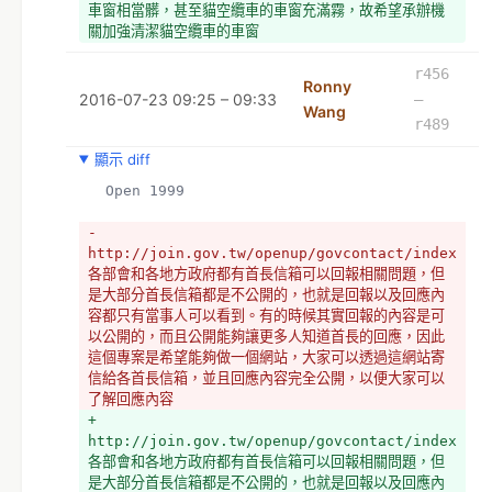
車窗相當髒，甚至貓空纜車的車窗充滿霧，故希望承辦機
關加強清潔貓空纜車的車窗
+ 2.紅單的罰款繳費經常有重複繳費的情況，市民覺得為
罰款繳費系統有問題，因即使該罰單已經繳過費用，但罰
r456
Ronny
款繳費系統卻不會顯示已繳費，導致許多民眾經常紅單重
2016-07-23 09:25 – 09:33
–
Wang
複繳費，甚至新聞媒體報導紅單重複繳費的比例相當高，
r489
甚至每年至少會多出好幾百萬的溢收款項，故市民希望承
辦機關解決後端系統的問題
顯示 diff
+ 訴求：敬請承辦機關參酌
  Open 1999
  *
- 
http://join.gov.tw/openup/govcontact/index   
各部會和各地方政府都有首長信箱可以回報相關問題，但
是大部分首長信箱都是不公開的，也就是回報以及回應內
容都只有當事人可以看到。有的時候其實回報的內容是可
以公開的，而且公開能夠讓更多人知道首長的回應，因此
這個專案是希望能夠做一個網站，大家可以透過這網站寄
信給各首長信箱，並且回應內容完全公開，以便大家可以
了解回應內容
+ 
http://join.gov.tw/openup/govcontact/index   
各部會和各地方政府都有首長信箱可以回報相關問題，但
是大部分首長信箱都是不公開的，也就是回報以及回應內