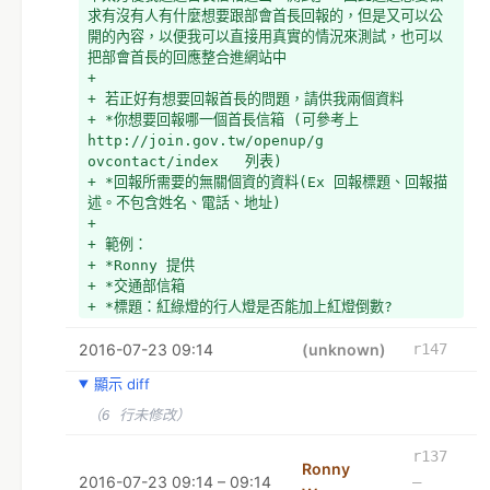
求有沒有人有什麼想要跟部會首長回報的，但是又可以公
+ *內容：我住在板橋，我發現府中站附近的館前東路和重
開的內容，以便我可以直接用真實的情況來測試，也可以
慶路口的紅綠燈很危險，原因是因為他的紅綠燈設計是約 
把部會首長的回應整合進網站中
40 秒橫向通行，再 40 秒縱向通行，然後接下來全部紅
+ 
燈大約 20 秒行人通行。但是常常發生橫向通行 40 秒
+ 若正好有想要回報首長的問題，請供我兩個資料
一結束，行人們注意到車行的紅綠燈變燈了，就以為接下
+ *你想要回報哪一個首長信箱 (可參考上 
來行人燈也會變，於是就急著想過馬路，很容易就發生差
http://join.gov.tw/openup/g 
點被車撞到的情況，這部分可以去觀察就會發現這情況天
ovcontact/index   列表)
天都在上演，而我也相信這情況應該不只是府中的路口會
+ *回報所需要的無關個資的資料(Ex 回報標題、回報描
有。
述。不包含姓名、電話、地址)
  *我建議交通部可以研擬看看，紅綠燈假如全面幫行人穿
+ 
越燈的紅燈也加入時間倒數功能，讓行人只要專心看行人
+ 範例：
燈就可以知道自己大概等多久可以過馬路，而不用透過看
+ *Ronny 提供
車行的燈的倒數反而誤判
+ *交通部信箱
+ *
+ *標題：紅綠燈的行人燈是否能加上紅燈倒數?
+ *內容：
2016-07-23 09:14
+ *我住在板橋，我發現府中站附近的館前東路和重慶路口
(unknown)
r147
的紅綠燈很危險，原因是因為他的紅綠燈設計是約 40 秒
顯示 diff
橫向通行，再 40 秒縱向通行，然後接下來全部紅燈大約 
20 秒行人通行。但是常常發生橫向通行 40 秒一結束，
（6 行未修改）
行人們注意到車行的紅綠燈變燈了，就以為接下來行人燈
也會變，於是就急著想過馬路，很容易就發生差點被車撞
r137
Ronny
到的情況，這部分可以去觀察就會發現這情況天天都在上
2016-07-23 09:14 – 09:14
–