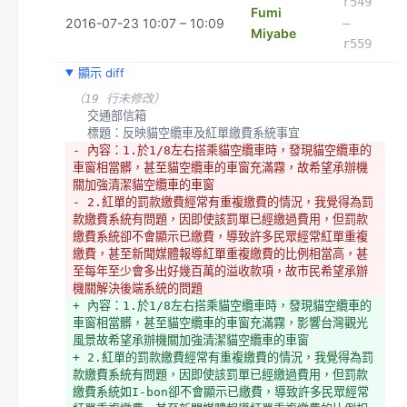
r549
Fumi
2016-07-23 10:07 – 10:09
–
Miyabe
r559
顯示 diff
（19 行未修改）
  交通部信箱 
  標題：反映貓空纜車及紅單繳費系統事宜
- 內容：1.於1/8左右搭乘貓空纜車時，發現貓空纜車的
車窗相當髒，甚至貓空纜車的車窗充滿霧，故希望承辦機
關加強清潔貓空纜車的車窗
- 2.紅單的罰款繳費經常有重複繳費的情況，我覺得為罰
款繳費系統有問題，因即使該罰單已經繳過費用，但罰款
繳費系統卻不會顯示已繳費，導致許多民眾經常紅單重複
繳費，甚至新聞媒體報導紅單重複繳費的比例相當高，甚
至每年至少會多出好幾百萬的溢收款項，故市民希望承辦
機關解決後端系統的問題
+ 內容：1.於1/8左右搭乘貓空纜車時，發現貓空纜車的
車窗相當髒，甚至貓空纜車的車窗充滿霧，影響台灣觀光
風景故希望承辦機關加強清潔貓空纜車的車窗
+ 2.紅單的罰款繳費經常有重複繳費的情況，我覺得為罰
款繳費系統有問題，因即使該罰單已經繳過費用，但罰款
繳費系統如I-bon卻不會顯示已繳費，導致許多民眾經常