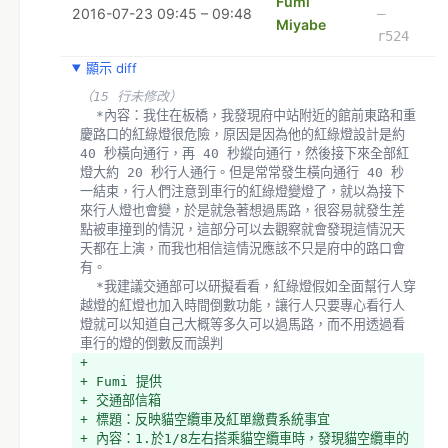
Fumi
2016-07-23 09:45 – 09:48
–
Miyabe
r524
顯示 diff
（15 行未修改）
  *內容：我住在板橋，我發現府中站附近的館前東路和重
慶路口的紅綠燈很危險，原因是因為他的紅綠燈設計是約 
40 秒橫向通行，再 40 秒縱向通行，然後接下來全部紅
燈大約 20 秒行人通行。但是常常發生橫向通行 40 秒
一結束，行人們注意到車行的紅綠燈變燈了，就以為接下
來行人燈也會變，於是就急著想過馬路，很容易就發生差
點被車撞到的情況，這部分可以去觀察就會發現這情況天
天都在上演，而我也相信這情況應該不只是府中的路口會
有。
  *我建議交通部可以研擬看看，紅綠燈假如全面幫行人穿
越燈的紅燈也加入時間倒數功能，讓行人只要專心看行人
燈就可以知道自己大概等多久可以過馬路，而不用透過看
車行的燈的倒數反而誤判
+ 
+ Fumi 提供
+ 交通部信箱 
+ 標題：反映貓空纜車及紅單繳費系統事宜
+ 內容：1.於1/8左右搭乘貓空纜車時，發現貓空纜車的