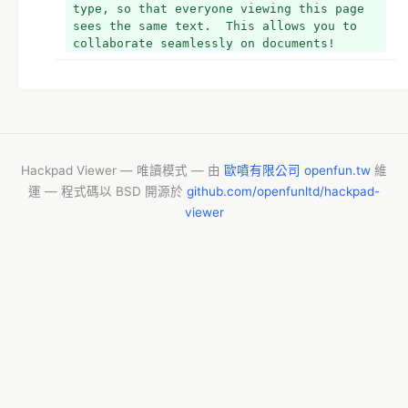
type, so that everyone viewing this page 
sees the same text.  This allows you to 
collaborate seamlessly on documents!
Hackpad Viewer — 唯讀模式 — 由
歐噴有限公司 openfun.tw
維
運 — 程式碼以 BSD 開源於
github.com/openfunltd/hackpad-
viewer