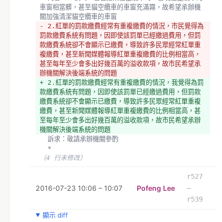
車窗相當髒，甚至貓空纜車的車窗充滿霧，故希望承辦機
關加強清潔貓空纜車的車窗
- 2.紅單的罰款繳費經常有重複繳費的情況，市民覺得為
罰款繳費系統有問題，因即使該罰單已經繳過費用，但罰
款繳費系統卻不會顯示已繳費，導致許多民眾經常紅單重
複繳費，甚至新聞媒體報導紅單重複繳費的比例相當高，
甚至每年至少會多出好幾百萬的溢收款項，故市民希望承
辦機關解決後端系統的問題
+ 2.紅單的罰款繳費經常有重複繳費的情況，我覺得為罰
款繳費系統有問題，因即使該罰單已經繳過費用，但罰款
繳費系統卻不會顯示已繳費，導致許多民眾經常紅單重複
繳費，甚至新聞媒體報導紅單重複繳費的比例相當高，甚
至每年至少會多出好幾百萬的溢收款項，故市民希望承辦
機關解決後端系統的問題
  訴求：敬請承辦機關參酌
  *
（4 行未修改）
r527
2016-07-23 10:06 – 10:07
Pofeng Lee
–
r539
顯示 diff