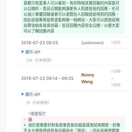
容都只有當事人可以看到。有的時候其實回報的內容是可
以公開的，而且公開能夠讓更多人知道首長的回應，也可
以減少重覆回報或者可以瀏覽別人回報過並得到的回應，
因此這個專案是希望能夠做一個網站，大家可以透過這網
站寄信給各首長信箱，並且回應內容完全公開，以便大家
可以了解回應內容
2016-07-23 09:25
  *需要幫忙
(unknown)
r455
（5 行未修改）
顯示 diff
  範例：
（18 行未修改）
- *Ronny 提供
+ Ronny 提供
r148
Ronny
  *交通部信箱
2016-07-23 09:14 – 09:25
–
Wang
  *標題：紅綠燈的行人燈是否能加上紅燈倒數?
r454
- *內容：
- *我住在板橋，我發現府中站附近的館前東路和重慶路口
顯示 diff
的紅綠燈很危險，原因是因為他的紅綠燈設計是約 40 秒
（3 行未修改）
橫向通行，再 40 秒縱向通行，然後接下來全部紅燈大約 
20 秒行人通行。但是常常發生橫向通行 40 秒一結束，
  *需要幫忙
行人們注意到車行的紅綠燈變燈了，就以為接下來行人燈
- 由
也會變，於是就急著想過馬路，很容易就發生差點被車撞
+ 由於是需要針對各部會首長信箱直接測試來開發，好像
到的情況，這部分可以去觀察就會發現這情況天天都在上
不太方便我透過首長信箱送出「測試」，因此這邊想要徵
演，而我也相信這情況應該不只是府中的路口會有。