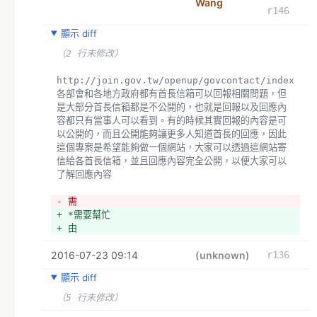
Wang
演，而我也相信這情況應該不只是府中的路口會有。
r146
+ *我建議交通部可以研擬看看，紅綠燈假如全面幫行人穿
越燈的紅燈也加入時間倒數功能，讓行人只要專心看行人
顯示 diff
燈就可以知道自己大概等多久可以過馬路，而不用透過看
（2 行未修改）
車行的燈的倒數反而誤判
http://join.gov.tw/openup/govcontact/index   
各部會和各地方政府都有首長信箱可以回報相關問題，但
是大部分首長信箱都是不公開的，也就是回報以及回應內
容都只有當事人可以看到。有的時候其實回報的內容是可
以公開的，而且公開能夠讓更多人知道首長的回應，因此
這個專案是希望能夠做一個網站，大家可以透過這網站寄
信給各首長信箱，並且回應內容完全公開，以便大家可以
了解回應內容
- 需
+ *需要幫忙
+ 由
2016-07-23 09:14
(unknown)
r136
顯示 diff
（5 行未修改）