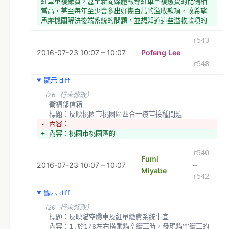
紅單重複繳費，甚至新聞媒體報導紅單重複繳費的比例相
當高，甚至每年至少會多出好幾百萬的溢收款項，故希望
承辦機關解決後端系統的問題，並想知道這些溢收款項的
去處
  訴求：敬請承辦機關參酌
r543
  *
2016-07-23 10:07 – 10:07
Pofeng Lee
–
（4 行未修改）
r548
顯示 diff
（26 行未修改）
  衛福部信箱
  標題：反映桃園市桃園區四合一疫苗接種問題
- 內容：
+ 內容：桃園市桃園區的
r540
Fumi
2016-07-23 10:07 – 10:07
–
Miyabe
r542
顯示 diff
（20 行未修改）
  標題：反映貓空纜車及紅單繳費系統事宜
  內容：1.於1/8左右搭乘貓空纜車時，發現貓空纜車的