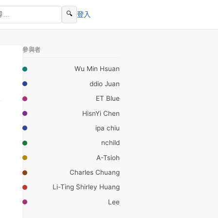
🔍
登入
參與者
Wu Min Hsuan
ddio Juan
ET Blue
HisnYi Chen
ipa chiu
nchild
A-Tsioh
Charles Chuang
Li-Ting Shirley Huang
Lee
Michael Wang