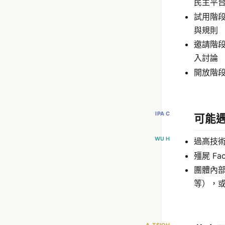
民主平
試用階
與規則
邀請階
入討論
開放階
IPA C
可能
WU H
過高技術
殭屍 Fa
團體內
等），