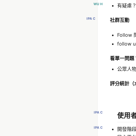
WU H
有疑慮？
IPA C
社群互動
Follow 
follow u
看單一問題 T
公眾人
評分統計（
IPA C
使用
IPA C
開發階