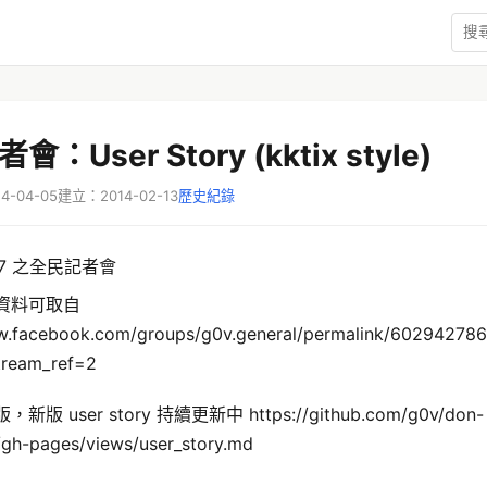
：User Story (kktix style)
-04-05
建立：2014-02-13
歷史紀錄
37 之全民記者會
資料可取自
w.facebook.com/groups/g0v.general/permalink/602942786
tream_ref=2
版 user story 持續更新中 https://github.com/g0v/don-
/gh-pages/views/user_story.md