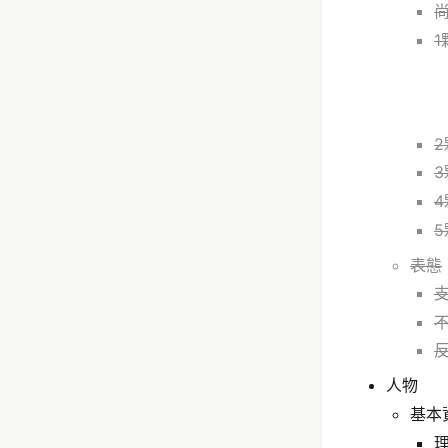
2
3
表態
人物
基本
理