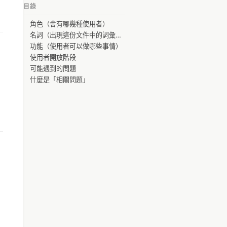
目錄
isacl
角色（會有哪幾種使用者）
scs.nccu@gmail.com
名詞（出現這份文件中的詞彙是什麼意思）
Darby Chang
功能（使用者可以做哪些事情）
使用者開放階段
Poga Po
可能遇到的問題
Andy Cheng
什麼是「相關問題」
lyenliang
育章 張
Kevin Chiu
Simon Pai
KuoChao LEE
Pearl Sues
Edgar Chan
RINGO LEE
Ken Huang