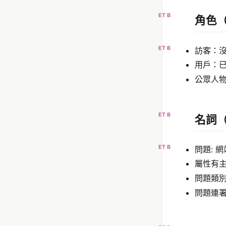
ET B
角色
ET B
訪客：沒
用戶：已
公眾人
ET B
名詞
ET B
問題: 
屬性有主題
問題類別
問題連署