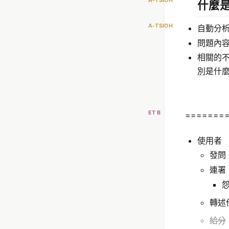
A-TSIOH
什麼
A-TSIOH
自動分
問題內
相關的不
別是什
ET B
=======
使用者
發問
連署
轉述
給分