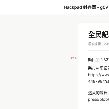
Hackpad 封存器 - g0v
全民記者會
最後編輯：2014
ET B
動民主 1.3
縣市村里長
https://ww
448798/?s
這頁的是舊版，新
press/blob