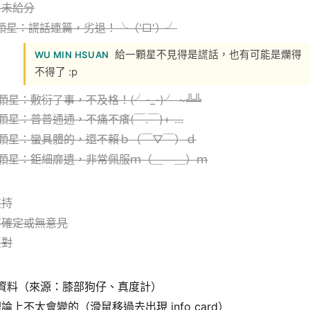
尚未給分
1顆星：謊話連篇，劣退！╰（‵□′）╯
給一顆星不見得是謊話，也有可能是爛得
WU MIN HSUAN
不得了 :p
顆星：敷衍了事，不及格！(╯-_-)╯ ~╩╩
顆星：普普通通，不痛不癢(￣.￣)+ …
4顆星：蠻具體的，還不賴ｂ（￣▽￣）ｄ
5顆星：鉅細靡遺，非常佩服ｍ（＿ ＿）ｍ
支持
不確定或無意見
反對
資料（來源：膝部狗仔、真度計）
論上不太會變的（滑鼠移過去出現 info card）