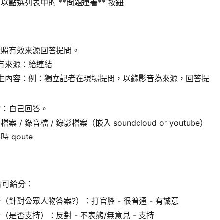
以點選列表中的 **問題連署** 按鈕
依照有效來源回答提問。
有來源：給連結
生內容：例：獨立記者在現場提問，以錄影音為來源，回答提
物：自己回答。
案 / 錄音檔 / 錄影檔案（嵌入 soundcloud or youtube）
 qoute
 皆可給分：
（針對公眾人物答案?）：打官腔 - 很普通 - 有誠意
（是否支持）：反對 - 不表態/無意見 - 支持