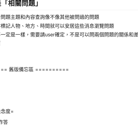
是「相關問題」
析問題主題和內容查詢像不像其他被問過的問題
容標記人物、地方、時間就可以安居這些消息瀏覽問題
一定是一樣，需要請user確定，不是可以問兩個問題的關係和
麼
=== 舊版備忘區 ==========
怨念度=
作答