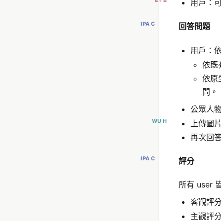
ET B
用戶：可
IPA C
回答問題
用戶：
依既
依原
問。
公眾人
WU H
上傳圖片檔
再次回答時
IPA C
評分
所有 user
客觀評分
主觀評分