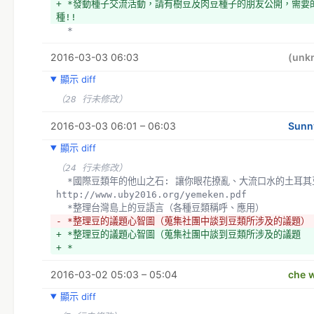
+ *發動種子交流活動，請有樹豆及肉豆種子的朋友公開，需要
種!!
  *
2016-03-03 06:03
(unk
顯示 diff
（28 行未修改）
2016-03-03 06:01 – 06:03
Sunn
顯示 diff
（24 行未修改）
  *國際豆類年的他山之石: 讓你眼花撩亂、大流口水的土耳其豆類料理書。下載: 
http://www.uby2016.org/yemeken.pdf
  *整理台灣島上的豆語言（各種豆類稱呼、應用）
- *整理豆的議題心智圖（蒐集社團中談到豆類所涉及的議題）
+ *整理豆的議題心智圖（蒐集社團中談到豆類所涉及的議題
+ *
2016-03-02 05:03 – 05:04
che w
顯示 diff