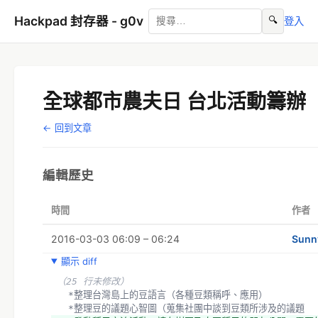
Hackpad 封存器 - g0v
🔍
登入
全球都市農夫日 台北活動籌辦
← 回到文章
編輯歷史
時間
作者
2016-03-03 06:09 – 06:24
Sunn
顯示 diff
（25 行未修改）
  *整理台灣島上的豆語言（各種豆類稱呼、應用）
  *整理豆的議題心智圖（蒐集社團中談到豆類所涉及的議題