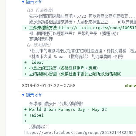
顯示 diff
  *桃園市大溪 Sawaz (撒烏瓦茲) 的河岸農園，相簿
-  idea:
（13 行未修改）
- 小島上的豆語言（各種豆類稱呼、應用）
  先來找個園圃來種些豆吧，5/22 可以看豆談豆吃豆種豆...
- 豆的議題心智圖（蒐集社團中談到豆類所涉及的議題）
  或是邀請各個園圃來響應，大家都來種些豆豆... 可以有
+ *國際豆類年的他山之石: 讓你眼花撩亂、大流口水的土耳其
+ 三姊妹種植方法 http://e-info.org.tw/node/10951
http://www.uby2016.org/yemeken.pdf
  都市園圃裡可以種那些豆? 豆類的生長 (播種)期? 
+ *整理台灣島上的豆語言（各種豆類稱呼、應用）
  豆類創意料理
+ *整理豆的議題心智圖（蒐集社團中談到豆類所涉及的議題）
（2 行未修改）
  *新北市的隆恩埔原民社會住宅的社區園圃，有特別耕種「樹
  *桃園市大溪 Sawaz (撒烏瓦茲) 的河岸農園，相簿
+  idea:
+ 小島上的豆語言（各種豆類稱呼、應用）
+ 豆的議題心智圖（蒐集社團中談到豆類所涉及的議題）
2016-03-01 07:32 – 07:58
che w
顯示 diff
  全球都市農夫日 台北活動籌辦
+ World Urban Farmers Day - May 22 
+ Taipei
+ 
  活動緣起：
https://www.facebook.com/groups/85132144822954