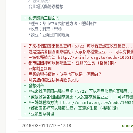
（7 行未修改）
  台北場活動籌辦構想
+ 初步歸納三個面向
  *種豆：都市中豆類耕種方法，種植操作
  *吃豆：料理，營養
  *談豆：豆類進口的現況
- 先來找個園圃來種些豆吧，5/22 可以看豆談豆吃豆種豆...
- 或是邀請各個園圃來響應，大家都來種些豆豆... 可以有
- 三姊妹種植方法 http://e-info.org.tw/node/10951
- 都市園圃裡可以種那些豆? 豆類的生長 (播種)期? 
- 豆類創意料理
- 豆類的營養價值，似乎也可以是一個面向？
- 阿美族的樹豆耕種與飲食文化
+ 發想列舉
+ *先來找個園圃來種些豆吧，5/22 可以看豆談豆吃豆種豆..
+ *或是邀請各個園圃來響應，大家都來種些豆豆... 可以
+ *三姊妹種植方法 http://e-info.org.tw/node/1095
+ *都市園圃裡可以種那些豆? 豆類的生長 (播種)期? 
+ *豆類創意料理
+ *豆類的營養價值，似乎也可以是一個面向？
2016-03-01 17:17 – 17:18
+ *阿美族的樹豆耕種與飲食文化
che w
  *新北市的隆恩埔原民社會住宅的社區園圃，有特別耕種「樹