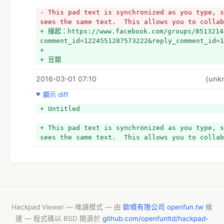
- This pad text is synchronized as you type, s
sees the same text.  This allows you to collab
+ 緣起：https://www.facebook.com/groups/8513214
comment_id=1224551287573222&reply_comment_id=1
+ 
+ 豆類
2016-03-01 07:10
(unk
顯示 diff
+ Untitled
+ This pad text is synchronized as you type, s
sees the same text.  This allows you to collab
Hackpad Viewer — 唯讀模式 — 由
歐噴有限公司 openfun.tw
維
運 — 程式碼以 BSD 開源於
github.com/openfunltd/hackpad-