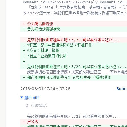
comment_id=1224551287573222&reply_comment_id=1
  「本年度 2016 的主題為豆類植物（菜豆類、豌豆類）。我們邀請不同國家的人們分享當地有關豆類植物的典
故，5/22這一天，讓我們在世界各地一起慶祝世界城市農夫日
- 台北場活動籌辦
+ 台北場活動籌辦構想
- 先來找個園圃來種些豆吧，5/22 可以看豆談豆吃豆... 
+ *種豆：都市中豆類耕種方法，種植操作
+ *吃豆：料理，營養
+ *談豆：豆類進口的現況
+ 
+ 先來找個園圃來種些豆吧，5/22 可以看豆談豆吃豆種豆...
  或是邀請各個園圃來響應，大家都來種些豆豆... 可以有
+ 都市園圃裡可以種那些豆? 豆類的生長 (播種)期? 
+ 豆類創意料理
2016-03-01 07:24 – 07:25
+ 豆類的營養價值，似乎也可以是一個面向？
Sunn
+ 阿美族的樹豆耕種與飲食文化
顯示 diff
+ *新北市的隆恩埔原民社會住宅的社區園圃，有特別耕種「樹
+ *桃園市大溪 Sawaz (撒烏瓦茲) 的河岸農園，相簿
（5 行未修改）
  先來找個園圃來種些豆吧，5/22 可以看豆談豆吃豆... 
- ㄕㄨㄛ