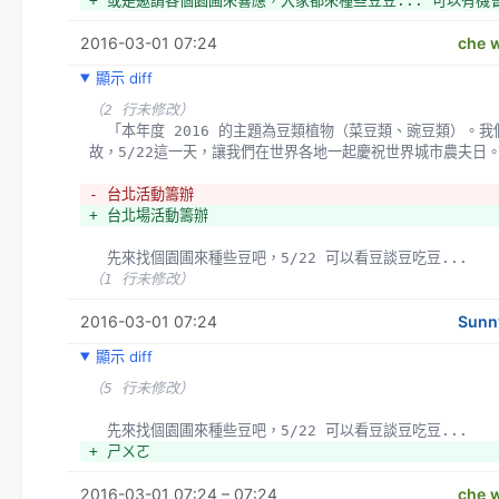
+ 或是邀請各個園圃來響應，大家都來種些豆豆... 可以有
2016-03-01 07:24
che w
顯示 diff
（2 行未修改）
  「本年度 2016 的主題為豆類植物（菜豆類、豌豆類）。我們邀請不同國家的人們分享當地有關豆類植物的典
故，5/22這一天，讓我們在世界各地一起慶祝世界城市農夫日
- 台北活動籌辦
+ 台北場活動籌辦
  先來找個園圃來種些豆吧，5/22 可以看豆談豆吃豆... 
（1 行未修改）
2016-03-01 07:24
Sunn
顯示 diff
（5 行未修改）
  先來找個園圃來種些豆吧，5/22 可以看豆談豆吃豆... 
+ ㄕㄨㄛ
2016-03-01 07:24 – 07:24
che w