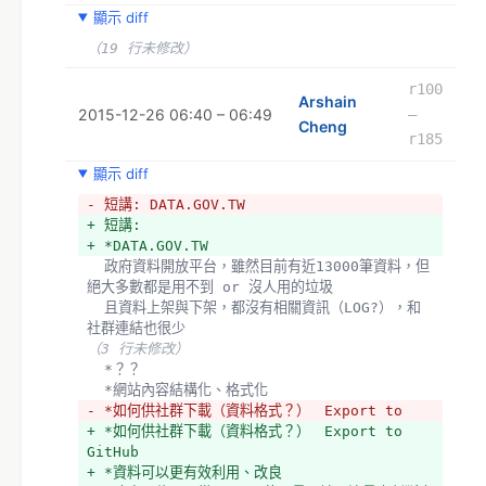
+ 請大家多關心自己之住宅、社區、管委會
顯示 diff
+ 
+ *健保核刪
（19 行未修改）
+ *健保核刪是否該公開？審查機制到底有沒有問題？
+ *醫師建議你的選項到底是因為它是最佳方案，還是
r100
Arshain
最不會被核刪？
2015-12-26 06:40 – 06:49
–
Cheng
+ *看病（醫院先墊錢）　→　醫院向健保申請補助（申
r185
報）　→　健保不買單、不付錢（核刪）
+ *而且核刪後還有放大處罰機制
顯示 diff
+ *傳聞　　每年有要求固定比例之核刪（即使是必要
- 短講: DATA.GOV.TW
支出？）
+ 短講: 
+ *數字公開才能有討論，但目前完全沒公開，合不合
+ *DATA.GOV.TW
理、被核刪風險都未知
  政府資料開放平台，雖然目前有近13000筆資料，但
+ *各醫生都有部分資料，透過身分審核機制、個人上
絕大多數都是用不到 or 沒人用的垃圾
傳，把資料聚集，讓資料公開
  且資料上架與下架，都沒有相關資訊（LOG?），和
+ *進一步使健保局願意公開資料
社群連結也很少
+ *如何讓健保永續經營？
（3 行未修改）
  *？？
  *網站內容結構化、格式化
- *如何供社群下載（資料格式？）　Export to 
+ *如何供社群下載（資料格式？）　Export to 
GitHub
+ *資料可以更有效利用、改良