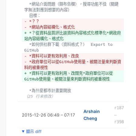
  *網站介面問題（類布告欄），搜尋功能不佳（關鍵
字無法對應到想要的內容）
  目標：
- *？？
- *網站內容結構化、格式化
+ *？從資料品質評比談資料內容格式化標準化*網政府
站內容結構化、格式化
  *如何供社群下載（資料格式？）　Export to 
GitHub
- *資料可以更有效利用、改良
- *政府單位可以從GitHub使用量、被關注量來判斷資
料的被重視性
+ *資料可以更有效利用、改闊充*政府單位可以從
GitHub使用量、被關注量來判斷資料的被重視性
  *為什麼都市計畫要開放
（25 行未修改）
r187
Arshain
2015-12-26 06:49 – 07:17
–
Cheng
r398
顯示 diff