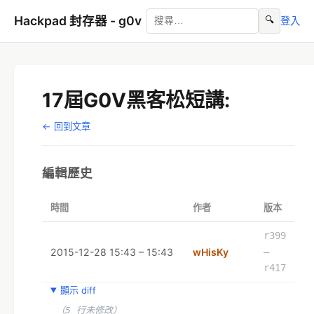
Hackpad 封存器 - g0v
🔍
登入
17屆G0V黑客松短講:
← 回到文章
編輯歷史
時間
作者
版本
r399
2015-12-28 15:43 – 15:43
wHisKy
–
r417
顯示 diff
（5 行未修改）