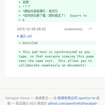
+ 目標：
+ *？？
+ *網站內容結構化、格式化
+ *如何供社群下載（資料格式？）　Export to 
+ G
2015-12-26 06:32
(unknown)
r0
顯示 diff
+ Untitled
+ This pad text is synchronized as you 
type, so that everyone viewing this page 
sees the same text.  This allows you to 
collaborate seamlessly on documents!
Hackpad Viewer — 唯讀模式 — 由
歐噴有限公司 openfun.tw
維
運 — 程式碼以 BSD 開源於
github.com/openfunltd/hackpad-