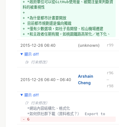
+ *政府單位可以從GitHub使用量、被關注量來判斷資
料的被重視性
+ 
+ *為什麼都市計畫要開放
+ 目前都市規劃還是偏向獨裁
+ *僅有少數選項，如社子島開發、松山機場遷建
+ *和主政者任期有關，如桃園鐵路高架化／地下化、
台中ＢＲＴ
2015-12-26 06:40
+ 都市規劃專業者的目標：消除都市規劃這項專業　
(unknown)
r99
→　幫助居民規劃自己的空間
顯示 diff
+ *
（9 行未修改）
r96
Arshain
2015-12-26 06:40 – 06:40
–
Cheng
r98
顯示 diff
（7 行未修改）
  *網站內容結構化、格式化
  *如何供社群下載（資料格式？）　Export to 
- G