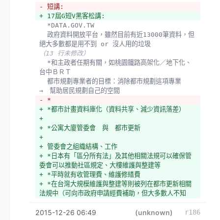
- 短講: 
+ 17屆G短V黑客松講: 
  *DATA.GOV.TW
  政府資料開放平台，雖然目前有近13000筆資料，但
絕大多數都是用不到 or 沒人用的垃圾
（13 行未修改）
  *和主政者任期有關，如桃園鐵路高架化／地下化、
台中ＢＲＴ
  都市規劃專業者的目標：消除都市規劃這項專業　
→　幫助居民規劃自己的空間
- *
+ *都市計畫資料庫化（資料共享、減少資訊落差）
+ 
+ *公寓大廈管委會　與　都市更新
+ 
+ 管委會之組織結構、工作
+ *日本有「區分所有法」及其他相關法規可以確保管
委會可以推動社區規定、大樓維護與整建等
+ *平時就有收管理費、維護修繕費
+ *在台灣大規模維護與整建等則被列在都市更新相關
法規中（可向市政府申請經費補助，但大多數人不知
道）
2015-12-26 06:49
+ *重建之流程規劃，管委會參與度低，使流程不佳
(unknown)
r186