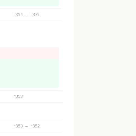
r354 – r371
r353
r350 – r352