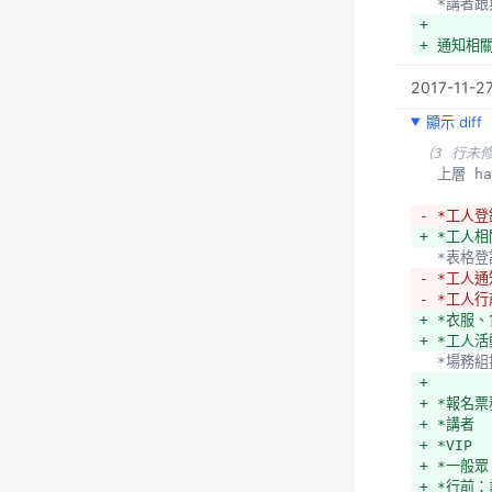
  *講
+ 
+ 通知相
2017-11-27
顯示 diff
（3 行未
  上層 h
- *工人登
+ *工人
  *表格
- *工人通
- *工人
+ *衣服
+ *工人
  *場
+ 
+ *報名
+ *講者
+ *VIP
+ *一般眾
+ *行前