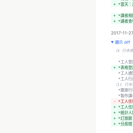
+ *當天
+ *講者
+ *講者食
+ *衣服 s
2017-11-27
+ *住宿
+ *報到
顯示 diff
+ *個人 s
（4 行未
  *宴會
  *講者
  *工人
+ *確認
+ *表格
  *講者
  *工人
  *慶功宴
  *工人
（24 行
（11 行
  *跟
  *製
- *工人
+ *工人住
+ *統計人
+ *訂旅館
+ *分房間