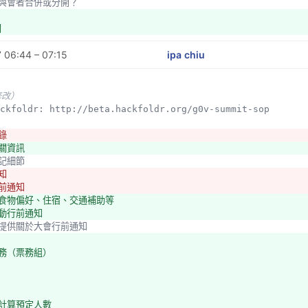
者跟與會者合併或分開？
關
 06:44 – 07:15
ipa chiu
修改）
ackfoldr: http://beta.hackfoldr.org/g0v-summit-sop
錄
相關資訊
登記細節
知
行前通知
、食物偏好、住宿、交通補助等
活動行前通知
務組提供關於大會行前通知
票務（票務組）
：計算預定人數