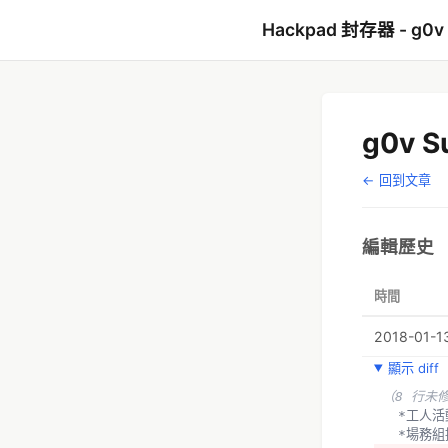
Hackpad 封存器 - g0v
g0v 
← 回到文章
編輯歷史
時間
2018-01-13
顯示 diff
（8 行未
  *工
  *場