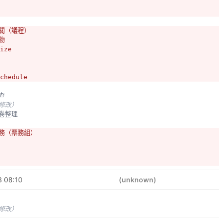
相關（議程）
物
ize
chedule
調查
未修改）
問卷整理
票務（票務組）
：計算預定人數
3 08:10
：計算實際人數、訂餐點
(unknown)
前通知
未修改）