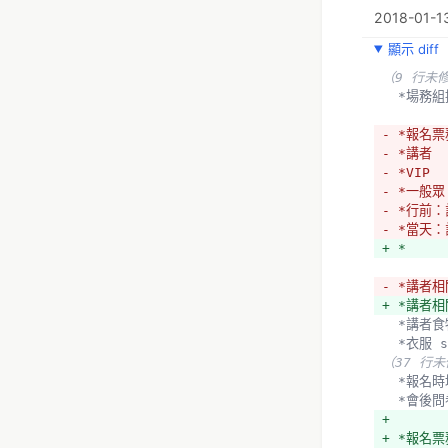
2018-01-13
顯示 diff
（9 行未
  *場
- *報名
- *講者
- *VIP
- *一般眾
- *行前
- *當天
+ *
- *講者
+ *講者
  *講者
  *衣服 
（37 行
  *報
  *會後
+ 
+ *報名