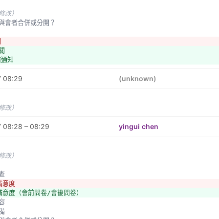
未修改）
者跟與會者合併或分開？
關
關
前通知
7 08:29
(unknown)
未修改）
 08:28 – 08:29
yingui chen
未修改）
調查
滿意度
眾滿意度（會前問卷/會後問卷）
內容
設備