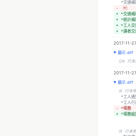
  *交通
-  
+ *交通
+ *統計
+ *工人
+ *講者
+ *轉接
2017-11-2
- *交通補
顯示 diff
-  
+ 
（28 行
+ *問卷調
+ * 會眾
2017-11-27
+ *議程內
顯示 diff
+ *場地設
+ *講者
（6 行未
  *工人
  *工人
- *場務
+ *場務
（9 行未