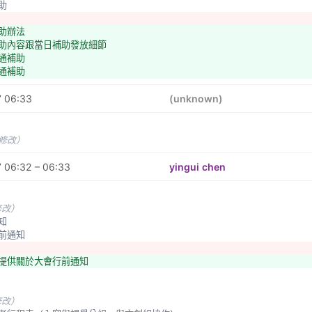
補助
補助辦法
補助內容跟當日補助發放細節
交通補助
交通補助
旅行社
7 06:33
(unknown)
助
未修改）
查
滿意度
 06:32 – 06:33
yingui chen
容
備
跟與會者合併或分開？
修改）
通知
行前通知
組提供關於大會行前通知
修改）