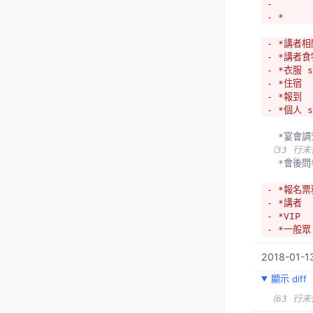
- 
- *
- *講者
- *講者食
- *衣服 s
- *住宿
- *報到
- *個人 s
  *宴會
（33 行
  *會後
- *報名
- *講者
- *VIP
- *一般眾
- *行前
2018-01-1
- *當天
- *發行
顯示 diff
+ *
（63 行