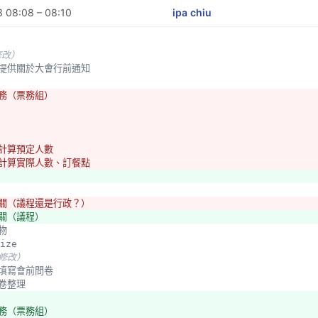
 08:08 – 08:10
ipa chiu
修改）
務組提供關於大會行前通知
票務（票務組）
：計算預定人數
：計算實際人數、訂餐點
相關（議程還是行政？）
相關（議程）
食物
size
未修改）
名時填寫會前問卷
問卷整理
票務（票務組）