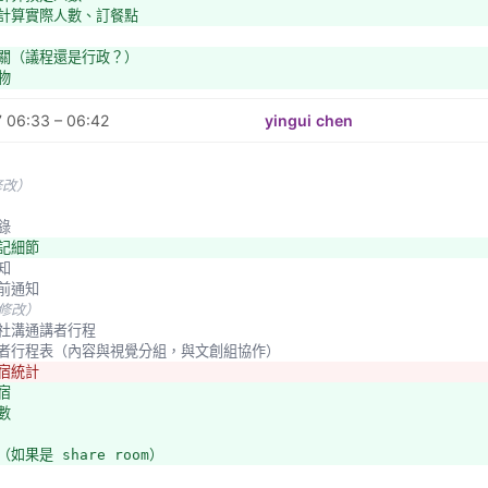
：計算實際人數、訂餐點
相關（議程還是行政？）
物
ize
 06:33 – 06:42
yingui chen
chedule
修改）
調查
接風宴
登錄
名單、食物需求、
登記細節
晚宴
通知
行前通知
未修改）
未修改）
旅行社溝通講者行程
作講者行程表（內容與視覺分組，與文創組協作）
住宿統計
宿
數
（如果是 share room） 