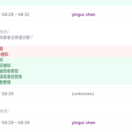
 08:29 – 08:32
yingui chen
：計算預定人數
：計算實際人數、訂餐點
前通知
未修改）
者跟與會者合併或分開？
關
前通知
知
行前通知
會後問卷寄發
時填寫會前問卷
問卷整理
7 08:29
(unknown)
未修改）
 08:29 – 08:29
yingui chen