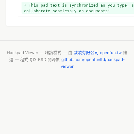
+ http://iplotz.com/app/viewer.php?k=e14e84c7e
+ This pad text is synchronized as you type, s
+ 
collaborate seamlessly on documents!
+ 網站 DEMO
+ http://g0v-pcc.tka.lu => 失聯中
+ 
+ 資料來源
+ *政府資料採購網
+ *http://web.pcc.gov.tw/tps/pss/tender.do?met
+ *台灣採購公報網
Hackpad Viewer — 唯讀模式 — 由
歐噴有限公司 openfun.tw
維
+ *http://www.taiwanbuying.com.tw/
運 — 程式碼以 BSD 開源於
github.com/openfunltd/hackpad-
+ *財政部國有財產局
viewer
+ *http://www.mofnpb.gov.tw/CFT.php
+ *地方政府
+ *基隆市政府http://www.klcg.gov.tw/home.jsp?
mserno=200710020005&serno=200710020034&menudat
+ *（半）官方企業
+ *台灣高鐵
+ *http://www.thsrc.com.tw/tc/about/ab_invite.
+ spread sheet: https://docs.google.com/spread
+ 
+ 資料使用限制
+ *政府電子採購網安全保護聲明 http://web.pcc.gov.tw/pi
+ 