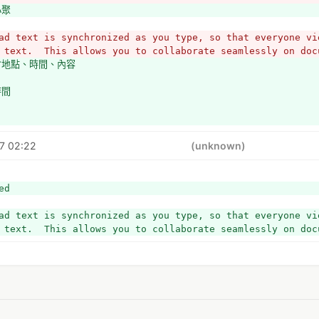
小聚
ad text is synchronized as you type, so that everyone vie
 text.  This allows you to collaborate seamlessly on doc
會地點、時間、內容
時間
7 02:22
(unknown)
ed
ad text is synchronized as you type, so that everyone vie
 text.  This allows you to collaborate seamlessly on doc