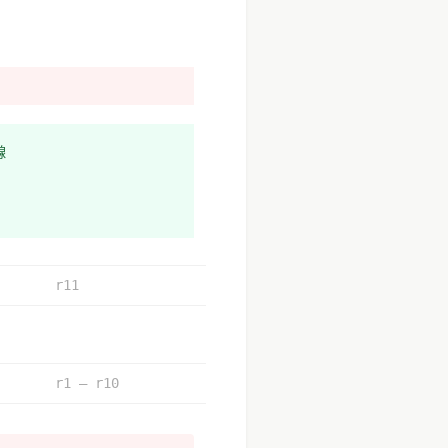
線
r11
r1 – r10