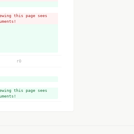
wing this page sees 
uments!
r0
wing this page sees 
uments!