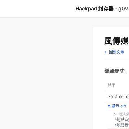
Hackpad 封存器 - g0v
風傳媒
← 回到文章
編輯歷史
時間
2014-03-0
顯示 diff
（5 行未
  *地
  *地