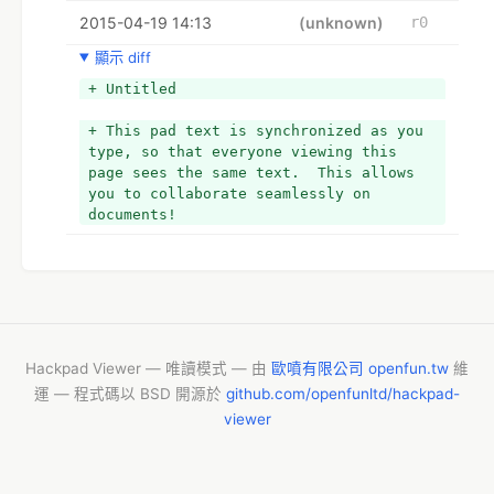
2015-04-19 14:13
(unknown)
r0
顯示 diff
+ Untitled
+ This pad text is synchronized as you 
type, so that everyone viewing this 
page sees the same text.  This allows 
you to collaborate seamlessly on 
documents!
Hackpad Viewer — 唯讀模式 — 由
歐噴有限公司 openfun.tw
維
運 — 程式碼以 BSD 開源於
github.com/openfunltd/hackpad-
viewer