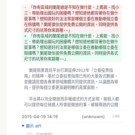
- 「你有區域的闌尾總是不知在做什麼、上賓館、找小
三、帶助理出國玩的困擾嗎？想知道他都背著你在做什
麼事嗎？想知道好的法法案是哪個立委在推動哪個立委
在阻擋嗎？闌尾徵信提供免費公開的資訊，同時提供各
式尺寸的坑等你來跳喔~~」
+ 「你有區域的闌尾總是不知在做什麼、上賓館、找小
三、帶助理出國玩的困擾嗎？想知道他都背著你在做什
麼事嗎？想知道好的法案是哪個立委在推動哪個立委在
阻擋嗎？闌尾徵信提供免費公開的資訊，同時提供各式
尺寸的坑等你來跳喔~~」
  闌尾阻黨資訊平台打算延伸2012年「立委投票指
南」的精神，基於立委投票指南已有的大量各式數據，
並邀請民間各專業領域團體共同提供資訊，以議題為導
向，提供每個立委更直觀明瞭的真實面貌。
  平台將以完全開放而非權威式的方式呈現，每個人都
可以提供每位候選人所曾經做過的事、被報導過的公開
事蹟、對特定議題的看法...等等提供資訊連結。同時
2015-04-19 14:19
致力保持公正性，只提供公開以及有憑據的資訊連結與
(unknown)
r49
轉載以取得更廣泛的認同。
顯示 diff
- #
+ 
（11 行未修改）