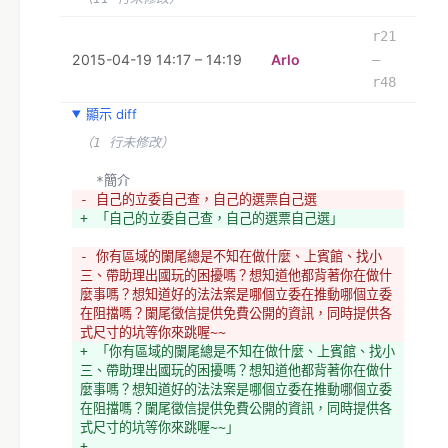
+ *主要訴求
+ *完整全面的分析整理
r21
+ *精準的評價系統
2015-04-19 14:17 – 14:19
Arlo
–
+ *可直接參與的公民之聲
r48
+ 
+ *已規劃的社會議題
顯示 diff
+ 環境、勞工、人權 (含性別平權)、社福、財稅、居
（1 行未修改）
住、教育文化、國家主權、公民權利
+ 
  *簡介
+ *系統主要模組(暫定)
- 自己的立委自己查，自己的選票自己選
+ *爬蟲系統
+ 「自己的立委自己查，自己的選票自己選」
+ *資訊上稿系統
+ *人民提問回覆系統
- 你有區域的闌尾總是不知在做什麼、上賓館、找小
+ *戰力表系統
三、帶助理出國玩的困擾嗎？想知道他都背著你在做什
+ *即時標籤系統
麼事嗎？想知道好的法法案是哪個立委在推動哪個立委
+ *參選人資訊整合系統
在阻擋嗎？闌尾徵信提供免費公開的資訊，同時提供各
+ *焦點動態上稿系統
式尺寸的坑等你來跳喔~~
+ *公民之聲更新系統
+ 「你有區域的闌尾總是不知在做什麼、上賓館、找小
+ 
三、帶助理出國玩的困擾嗎？想知道他都背著你在做什
+ *目前進度
麼事嗎？想知道好的法法案是哪個立委在推動哪個立委
+ 已邀請各領域的民間團體一同加入，目前正在募集平
在阻擋嗎？闌尾徵信提供免費公開的資訊，同時提供各
台開發人員一起跳坑，2015/5月前開幹
式尺寸的坑等你來跳喔~~」
+ 
+ 