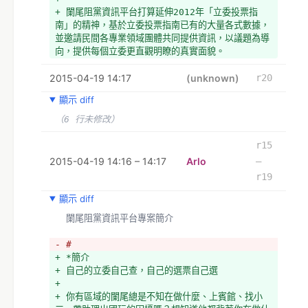
+ *預計上線時間
+ 闌尾阻黨資訊平台打算延伸2012年「立委投票指
+ 2015年10月上線，2016年1月是立委選舉，所以最
南」的精神，基於立委投票指南已有的大量各式數據，
晚要在選前三個月上線效益會比較好。
並邀請民間各專業領域團體共同提供資訊，以議題為導
+ 
向，提供每個立委更直觀明瞭的真實面貌。
+ *專案授權方式
+ 
+ 平台內容以創用 CC 姓名標示 4.0授權方式、平台
2015-04-19 14:17
+ 平台將以完全開放而非權威式的方式呈現，每個人都
(unknown)
r20
程式以MIT授權方式，source code將放置於Github
可以提供每位候選人所曾經做過的事、被報導過的公開
+ 
顯示 diff
事蹟、對特定議題的看法...等等提供資訊連結。同時
+ *專案人力需求
致力保持公正性，只提供公開以及有憑據的資訊連結與
+ *前端UI設計 x 1 (目前零人跳坑)
（6 行未修改）
轉載以取得更廣泛的認同。
+ *前端開發 x 1  (一人已跳坑)
+ #
r15
+ *後端管理介面開發 x 2 (一人已跳坑)
+ *爬資料高手 x 1 (目前零人跳坑)
2015-04-19 14:16 – 14:17
Arlo
–
+ *專案管理者 x 1  (一人已跳坑)
r19
+ 
+ *第13次無殼蝸牛黑客松提案「第零勢力：闌尾阻
顯示 diff
黨」資訊Link
  闌尾阻黨資訊平台專案簡介
+ 影片： https://www.youtube.com/watch?
v=I2zJGVW0wy4
- #
+ 簡報：http://goo.gl/NUos4M  (PPT)
+ *簡介
+ 
+ 自己的立委自己查，自己的選票自己選
+ 2008年有隻競選廣告裡頭說：「為了台灣的未來，
+ 
為了你我的下一代，台灣一定要改變」，我們也覺得現
+ 你有區域的闌尾總是不知在做什麼、上賓館、找小
在話唬爛的選舉模式應該要改變一下，此次的平台坑很