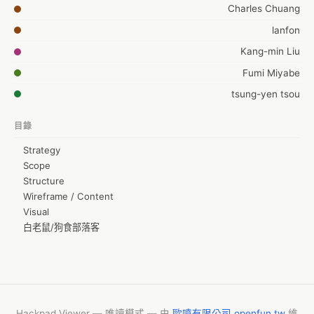
Charles Chuang
lanfon
Kang-min Liu
Fumi Miyabe
tsung-yen tsou
Wen-Chi Cheng
目錄
Strategy
Scope
Structure
Wireframe / Content
Visual
白老鼠/狗食部落客
Hackpad Viewer — 唯讀模式 — 由
歐噴有限公司 openfun.tw
維