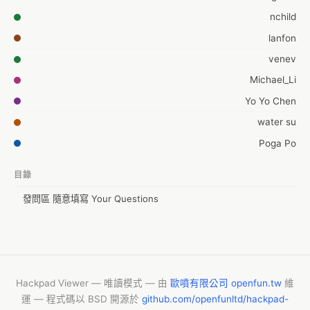
nchild
lanfon
venev
Michael_Li
Yo Yo Chen
water su
Poga Po
kiang
目錄
Yo-An Lin
發問區 隨意填寫 Your Questions
Poren Chiang
noracami
Moon Chang
Summit Suen
Hackpad Viewer — 唯讀模式 — 由
歐噴有限公司 openfun.tw
維
che wei liu
運 — 程式碼以 BSD 開源於
github.com/openfunltd/hackpad-