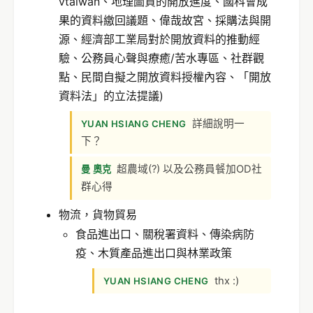
vtaiwan、地理圖資的開放進度、國科會成
果的資料繳回議題、偉哉故宮、採購法與開
源、經濟部工業局對於開放資料的推動經
驗、公務員心聲與療癒/苦水專區、社群觀
點、民間自擬之開放資料授權內容、「開放
資料法」的立法提議)
詳細說明一
YUAN HSIANG CHENG
下？
超農域(?) 以及公務員餐加OD社
曼 奧克
群心得
物流，貨物貿易
食品進出口、關稅署資料、傳染病防
疫、木質產品進出口與林業政策
thx :)
YUAN HSIANG CHENG