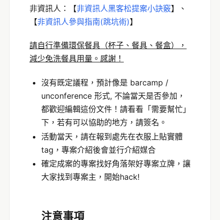
非資訊人：【
非資訊人黑客松提案小訣竅
】、
【
非資訊人參與指南(跳坑術)
】
請自行準備環保餐具（杯子、餐具、餐盒），
減少免洗餐具用量。感謝！
沒有既定議程，預計像是
barcamp /
unconference 形式, 不論當天是否參加，
都歡迎編輯這份文件！請看看「需要幫忙」
下，若有可以協助的地方，請簽名。
活動當天，請在報到處先在衣服上貼實體
tag，專案介紹後會並行介紹媒合
確定成案的專案找好角落架好專案立牌，讓
大家找到專案主，開始hack!
注意事項