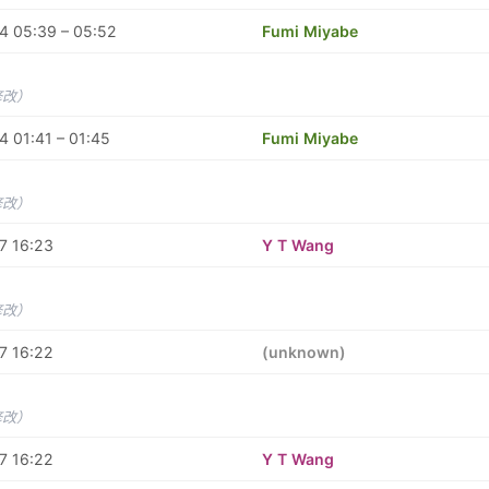
4 05:39 – 05:52
Fumi Miyabe
修改）
 01:41 – 01:45
Fumi Miyabe
修改）
7 16:23
Y T Wang
修改）
7 16:22
(unknown)
修改）
7 16:22
Y T Wang