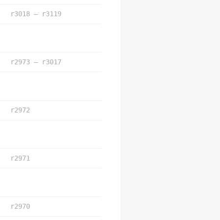
r3018 – r3119
r2973 – r3017
r2972
r2971
r2970