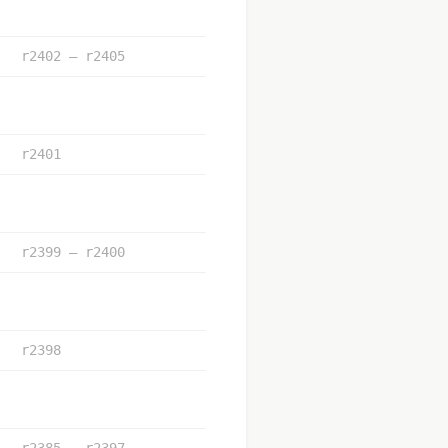
r2402 – r2405
r2401
r2399 – r2400
r2398
r2385 – r2397