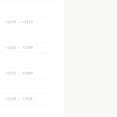
r3270 – r3273
r3205 – r3269
r3137 – r3204
r3120 – r3136