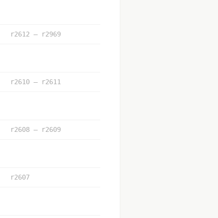
r2612 – r2969
r2610 – r2611
r2608 – r2609
r2607