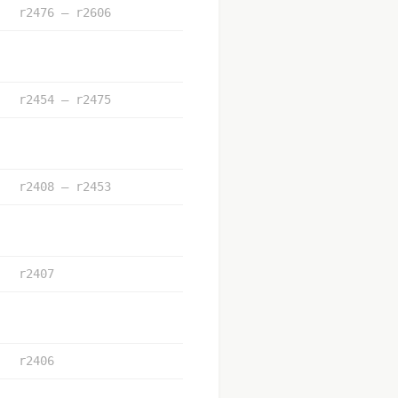
r2476 – r2606
r2454 – r2475
r2408 – r2453
r2407
r2406