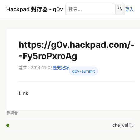
Hackpad 封存器 - g0v
🔍
登入
https://g0v.hackpad.com/-
-Fy5roPxroAg
建立：2014-11-08
歷史紀錄
g0v-summit
Link
參與者
che wei liu