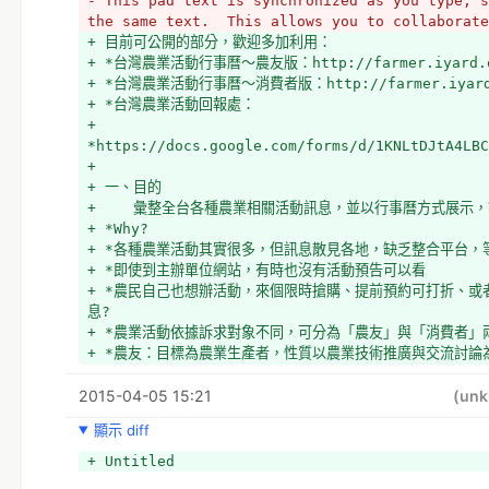
- This pad text is synchronized as you type, s
the same text.  This allows you to collaborate
+ 目前可公開的部分，歡迎多加利用：
+ *台灣農業活動行事曆～農友版：http://farmer.iyard.org
+ *台灣農業活動行事曆～消費者版：http://farmer.iyard.o
+ *台灣農業活動回報處：
+ 
*https://docs.google.com/forms/d/1KNLtDJtA4LB
+ 
+ 一、目的
+ 　　彙整全台各種農業相關活動訊息，並以行事曆方式展示
+ *Why? 
+ *各種農業活動其實很多，但訊息散見各地，缺乏整合平台，
+ *即使到主辦單位網站，有時也沒有活動預告可以看
+ *農民自己也想辦活動，來個限時搶購、提前預約可打折、
息?
+ *農業活動依據訴求對象不同，可分為「農友」與「消費者」
+ *農友：目標為農業生產者，性質以農業技術推廣與交流討
講習會或學術演講等。
2015-04-05 15:21
+ *消費者：目標為一般民眾，性質以農產品銷售或休閒旅遊
(un
表會、農友田間開放採果或限時搶購活動等。
顯示 diff
+ *兩者皆是：兼具上述兩種性質，農友與消費者皆適合參加，
+ 
+ Untitled
+ 二、作法