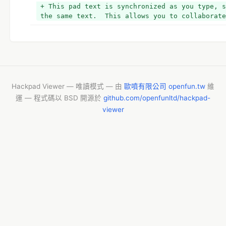
+ 　　利用Google Calender作為行事曆媒體，因為：
+ This pad text is synchronized as you type, s
+ *管理者只要維護日曆就好，不用常常改網頁(那樣好累)
the same text.  This allows you to collaborate
+ *日曆可開放給特定人士共同維護，故可讓多個機關共同經
入，提高效率
+ *日曆可嵌入網頁讓不特定人士觀看，不用註冊使用者帳號
+ *使用者看到喜歡的活動，可直接複製到自己的日曆上列管，
+ *個別活動另外提供回報管道，方便民眾或農友提供訊息
+ 
+ 三、預定成果
Hackpad Viewer — 唯讀模式 — 由
歐噴有限公司 openfun.tw
維
+ *打勾部分是已經完成的
運 — 程式碼以 BSD 開源於
github.com/openfunltd/hackpad-
+ *行事曆網頁：只有Google Calender可能看不懂，
viewer
+ *農友版：http://farmer.iyard.org/caledar-farm
+ *消費者版：http://farmer.iyard.org/caledar-con
+ *台灣農業活動行事曆～活動回報處：方便提供活動資訊
+ 
*https://docs.google.com/forms/d/1KNLtDJtA4LB
+ *長期資訊提供者報名處：適合各農業機關人員參與，可主動
+ *目前還沒人提供資訊，無從邀請「常常提供活動的人」進來協
+ 
+ 四、尚待解決的問題
+ *如何把Gooogle日曆與Gooogle地圖結合
+ *其實Google Calender本來就有這功能，在日曆裡的地
結。問題是：
+ *鄉下地址有時並不完整，例如古坑花卉中心地址：雲林縣古坑鄉