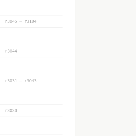
r3045 – r3104
r3044
r3031 – r3043
r3030