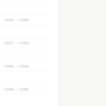
r3334 – r3349
r3327 – r3333
r3306 – r3326
r3304 – r3305