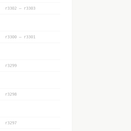
r3302 – r3303
r3300 – r3301
r3299
r3298
r3297