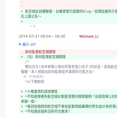
-   
-   
+ 航空城反迫遷聯盟，台權會幫忙經營的blog，民間這邊有什
在上面公告～
+ 
    －＞
2014-07-21 09:04 – 09:30
Michael_Li
顯示 diff
- 如何監督航空城開發
+ （坑）如何監督航空城開發
  /*
  轉呂先生(去年新聞人物呂阿雲老翁小兒子)的訊息。因為航空城開發利益錯蹤
複雜，本人想拋出如何監督這件事情的可能方法！
（9 行未修改）
  *以下開始寫
+ *＊需要資料請求需區
+ *不知道哪裡有航空城計劃更清楚的開發圖例？這個官網上的
來做一個。
+ *看到這個想到航空城不會就是要用超廉價的學生設計來拼湊
+ *不知道這個有沒有符合需求?