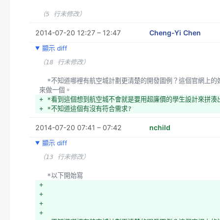
我的第一部手繪動畫「鞋子」，在從來沒有合作過的情況下，驚
限浩大！它把一個平淡無奇的影像付予新生命！真的非常神奇！
（5 行未修改）
年級就入圍學生奧斯卡金像獎，在大一就和奧斯卡扯上関係，只能
很好！
2014-07-20 12:27 – 12:47
Cheng-Yi Chen
+  ”鞋子“
顯示 diff
+  https://www.youtube.com/watch?
v=dhuYNRtT7Y4&list=PL3FAE984ADB56FA8A
（18 行未修改）
+  2012年底房子剛蓋好，把所有欠的款項付給營造廠後，心
的闖事業，雖然身上有龐大貸款壓力，但只要心??的信念不變
  *不知道哪裡有航空城計劃更清楚的開發圖例？這個官網上的好小，若沒有應該
還清的！
來做一個。
+   但就在完工的第一個月，突然接到通知家園被航空城劃為
+ *看到這個想到航空城不會就是要用超廉價的學生設計來拼湊
地，那一陣子，每天都在煩惱如何面對這突來的徵收案！晚上睡
+ *不知道這個有沒有符合需求?
不下，惱 子??想的都是如何解決這個突來的厄號。父親問我知
我當然知道呀！這麼重大的事怎麼可能不知道呢？我也不知道該
2014-07-20 07:41 – 07:42
nchild
能安慰他 老人家不要擔心，晚年還要面對這第三次徵收家園，
心。但誰也想不到11月9日航空城抗爭日，他竟然選擇這樣的方
顯示 diff
我們沒有 支字片語，唯有許許多多的自責與不捨。接下來這一
（13 行未修改）
真正開始，我看見人性與政府最醜陋的一面和人世間最溫暖一面
+   我們很慶幸目前有這些公益團體在幫助我們，但每個人的
  *以下開始寫
此刻我們需要「音樂創作人才」、「舞蹈」、「戲劇表演」、「
+ 
術」各 界的支援，把這一連串不公不義運用藝術表現出來，讓
+ 
注這個事件！由於自己是念加州藝術學院（迪士尼學校），対於
+ 
好！父母 親用賣菜錢供我去美國念藝術，我也希望能夠運用藝
+ 
更加美好！更有文化藝術特質！而不是一連串的醜陋～～，我們