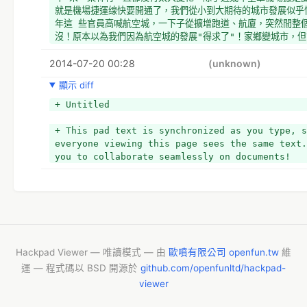
就是機場捷運缐快要開通了，我們從小到大期待的城市發展似乎
年這 些官員高喊航空城，一下子從擴增跑道、航廈，突然間整
沒！原本以為我們因為航空城的發展"得求了"！家鄉變城市，
輩子的 地方要發展起來了！但我們在地人享受不到，慎致要把
2014-07-20 00:28
最不值錢，房屋仲介絕對不要的墳墓區！好死不死就在阿公阿媽
(unknown)
真是太荒 唐了！但這就是真真實實的台灣政府！！
顯示 diff
+  相信全國人民大家都希望我們有一流的國際機場！但如果你
把整個大園人都趕走，一切移為㔻地！我們只是多了一條跑道！
+ Untitled
而第一、第二航廈一様沒有一個整體性、沒有一個國際水準的設
期待航空城嗎？花這麼多錢到底進了誰口袋呢？
+ This pad text is synchronized as you type, s
+   我們當然希望國際機場有世界水準，但這餅劃這麼大，而
everyone viewing this page sees the same text.
跑道和第三航廈？！那來的世界水準？！但如果全國民衆團結起
you to collaborate seamlessly on documents!
案！監督 政府！或許我們能夠擁有一個全球性的國際機場！！
在本月底通過了！一但通過就很難去監督它了！「航空城」絕對
事！航空城是 台灣每一個人的事！文/呂文忠
+ */
- This pad text is synchronized as you type, s
everyone viewing this page sees the same text.
Hackpad Viewer — 唯讀模式 — 由
歐噴有限公司 openfun.tw
維
you to collaborate seamlessly on documents!
運 — 程式碼以 BSD 開源於
github.com/openfunltd/hackpad-
+ 
viewer
+ *以下開始寫