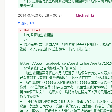
+ *不知道哪裡有航空城計劃更清楚的開發圖例？這個官網上的
的您協助！ 如果您知道有誰可以幫助我們，請您協助轉貼！謝
來做一個。
+   
+ 
2014-07-20 00:28 – 00:34
Michael_Li
+   
+   
顯示 diff
+   －＞
- Untitled
+ 如何監督航空城開發
+ /*
+ 轉呂先生(去年新聞人物呂阿雲老翁小兒子)的訊息。因為航
複雜，本人想拋出如何監督這件事情的可能方法！
+ ----
+ 
https://www.facebook.com/wordfisher/posts/1015
+ 關係到我們全台灣納稅人的「航空城」！
+  航空城開發案即將在本月底通過了！這個全台有史以來最大
己看來似乎只有我們這些被徴收戶、炒作的官商在乎！或許我是
+  航空城預計花5500億人民的納稅錢！5500億如果一億給
造就5500位億萬富翁！如果反面思考，以葉世文貪污2600萬，
萬200個葉世文！！這麼大的一塊肥肉晾在陽光下，真的只是為
然沒這麼簡單！
+   小時候我的夢想是去台北打天下！後來我在台北上班後，
發展！美國迪士尼學校畢業後，我的夢想是回家鄕打造我自己的
年 來，菓林村一直都沒有太大變化，除了近幾年空軍機場搬走