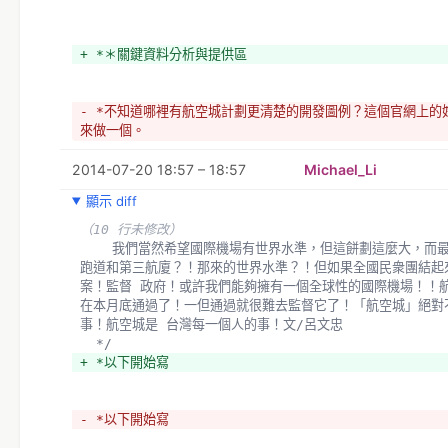
+ *＊關鍵資料分析與提供區
- *不知道哪裡有航空城計劃更清楚的開發圖例？這個官網上的
來做一個。
- *看到這個想到航空城不會就是要用超廉價的學生設計來拼湊
2014-07-20 18:57 – 18:57
- *不知道這個有沒有符合需求?
Michael_Li
+ 
顯示 diff
+ 
+ *＊一般資訊區（新聞報導，或是航空城受害者提供的資料）
（10 行未修改）
+ －＞呂文忠（航空城規畫區住戶）（國立臺北藝術大學，動
    我們當然希望國際機場有世界水準，但這餅劃這麼大，而最後成就只是一條
+   //[動的鑰匙]呂文忠 老師介紹影片　
跑道和第三航廈？！那來的世界水準？！但如果全國民衆團結起
https://www.youtube.com/watch?v=pm56Xp7hs8k
案！監督 政府！或許我們能夠擁有一個全球性的國際機場！！
+ 
在本月底通過了！一但通過就很難去監督它了！「航空城」絕對
+ 
事！航空城是 台灣每一個人的事！文/呂文忠
https://www.facebook.com/wordfisher/posts/1015
  */
+ 音樂、藝術可以改變世界！
+ *以下開始寫
+  1994年的我服務於上華唱片，每天與公司員工為歌手做平
置，記憶中我們公司歌手有齊秦、許茹芸、動力火車、李翊君、
許美靜等等，那是一段非常令人懷念的時光！
- *以下開始寫
+   2004年在美國迪士尼的學校（calarts)，開始與學校